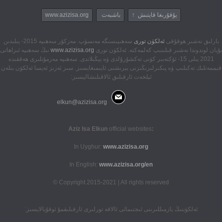
يۇقۇرىغا قايتىش ↑
باشبەت
www.azizisa.org
بارلىق نەشىر ھوقۇقى
ئەلكۈن تورى
سەھىپىسىگە مەنسۈپ. مەزكۇر سەھىپە 2015- يىلىدىن
بۇيان لوندوندا نەشىر قىلىنىپ كەلمەكتە. ئەلكۈن تورى
www.azizisa.org
نىڭ سەھىپە ئىزاھاتى
2021 يىلى 15- ئۆكتەبىر كۈنى تەكشۇرۇلدى ۋە يېڭىلاندى. سەھىپە مەزمۇنلىرى ھەققىدە
قىممەتلىك تەكىلىپ ۋە پىكىرلىرىڭىزنى بېرىشنى ئايىمىغايسىز. سىز ئەزىز ئەيسا ئەلكۈن بىلەن
ئېلخەت ئارقىلىق ئالاقىلىشاليسىز:
elkun@azizisa.org
official websites
:Aziz Isa Elkun
In Uyghur:
www.azizisa.org
In English:
www.azizisa.org/en
Copyright 2015-2021 | All rights reserved ©
ئەلكۈننىڭ يازمىللىرىنى ئىجتىمائى ئالاقە تورلىرى ئارقىلىقمۇ ئوقۇيالايسىز: