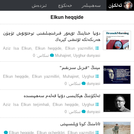
سەھىپىلەر
خەتكۈچ
ئىزدەش
Elkun heqqide
دۇنيا خىتاينىڭ ئۇيغۇر قىرغىنچىلىقىنى توختۇتۇش ئۈچۈن
ھەرىكەتكە ئۆتىشى كېرەك
Aziz Isa Elkun
,
Elkun heqqide
,
Elkun yazmilliri
,
Uyghur dunyasi
,
Muhajiret
ئىنكاس: 0
مېنىڭ “قىزىل سىزىقىم”
Elkun heqqide
,
Elkun yazmilliri
,
Muhajiret
,
Uyghur
dunyasi
ئىنكاس: 0
ئەلكۈننىڭ ھېكايىسى دۇنيا قەلەم سەھىپىسىدە
Aziz Isa Elkun terjimhali
,
Elkun heqqide
,
Uyghur
dunyasi
ئىنكاس: 0
ئاتامنىڭ كونا ۋېلىسىپىتى
Elkun heqqide
,
Elkun ocherikliri
,
Elkun yazmilliri