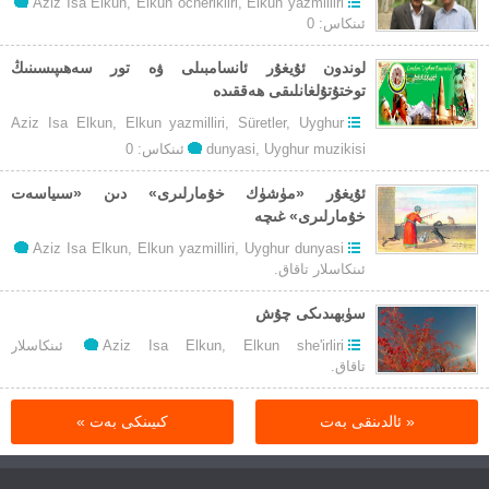
Aziz Isa Elkun
,
Elkun ocherikliri
,
Elkun yazmilliri
ئىنكاس: 0
لوندون ئۇيغۇر ئانسامبىلى ۋە تور سەھىپىسىنىڭ
توختۇتۇلغانلىقى ھەققىدە
Aziz Isa Elkun
,
Elkun yazmilliri
,
Süretler
,
Uyghur
Uyghur muzikisi
,
dunyasi
ئىنكاس: 0
ئۇيغۇر «مۈشۈك خۇمارلىرى» دىن «سىياسەت
خۇمارلىرى» غىچە
تو
Aziz Isa Elkun
,
Elkun yazmilliri
,
Uyghur dunyasi
ئۇ
ئىنكاسلار تاقاق.
«م
خۇ
سۈبھىدىكى چۇش
دى
توغرۇلۇق
Elkun she'irliri
,
Aziz Isa Elkun
ئىنكاسلار
«س
سۈبھىدىكى
تاقاق.
خۇ
چۇش
غى
« ئالدىنقى بەت
كىيىنكى بەت »