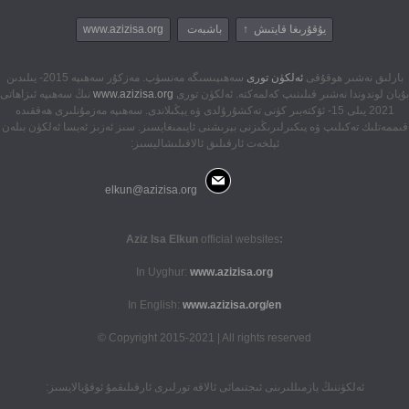
يۇقۇرىغا قايتىش ↑
باشبەت
www.azizisa.org
بارلىق نەشىر ھوقۇقى
ئەلكۈن تورى
سەھىپىسىگە مەنسۈپ. مەزكۇر سەھىپە 2015- يىلىدىن
بۇيان لوندوندا نەشىر قىلىنىپ كەلمەكتە. ئەلكۈن تورى
www.azizisa.org
نىڭ سەھىپە ئىزاھاتى
2021 يىلى 15- ئۆكتەبىر كۈنى تەكشۇرۇلدى ۋە يېڭىلاندى. سەھىپە مەزمۇنلىرى ھەققىدە
قىممەتلىك تەكىلىپ ۋە پىكىرلىرىڭىزنى بېرىشنى ئايىمىغايسىز. سىز ئەزىز ئەيسا ئەلكۈن بىلەن
ئېلخەت ئارقىلىق ئالاقىلىشاليسىز:
elkun@azizisa.org
official websites
:Aziz Isa Elkun
In Uyghur:
www.azizisa.org
In English:
www.azizisa.org/en
Copyright 2015-2021 | All rights reserved ©
ئەلكۈننىڭ يازمىللىرىنى ئىجتىمائى ئالاقە تورلىرى ئارقىلىقمۇ ئوقۇيالايسىز: