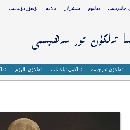
 خاتىرىسى
ئەلبوم
شېئىرلار
ئالاقە
ئۇيغۇر دۇنياسى
H
ئەلكۈن تەرجىمە
ئەلكۈن ئېلكىتاب
ئەلكۈن ئالبۇم
ئەل