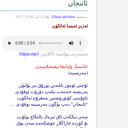
ئاتىجان
سەھىپە:
Elkun she'irliri
باھا:0 دانە
08-11-2017
ئەزىز ئەيسا ئەلكۈن
ئەسەرنى بىۋاستە ئاڭلاش:
Atijan.mp3
ئاتامنىڭ ۋاپاتىغا بېغىشلايمەن.
(مەرسىيە)
ئۇچتى ئۆمۈر باغىدىن يورۇق بىر يۇلتۇز،
پەرىشتە جەننەت تىلەپ دۇرۇت ئوقۇدى.
تاۋۇتىنى كۆتۈرۈشتىن مەھرۇم ئەلكۈن،
“ئاتىجان” دەپ بۈگۈن مەرسىيە توقۇدى …
سەن تىككەن ئاق تېرەك يالىڭاچ بولۇپ،
بۇ كۈزدە غازاڭلار چۈشكەندە سەن يوق.