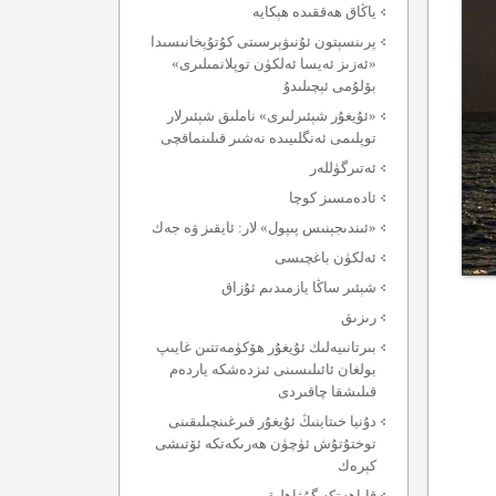
ياڭاق ھەققىدە ھېكايە
پرىنسېتون ئۇنىۋېرسىتى كۇتۇپخانىسىدا
«ئەزىز ئەيسا ئەلكۈن توپلانمىلىرى»
بۆلۇمى ئېچىلىدۇ
«ئۇيغۇر شېئىرلىرى» ناملىق شېئىرلار
توپلىمى ئەنگلىيىدە نەشىر قىلىنماقچى
ئەتىرگۈللەر
ئادەمسىز كوچا
«ئىندىجېنىس پىپول» لار: ئايقىز ۋە جەك
ئەلكۈن باغچىسى
شېئىر ساڭا يازمىدىم ئۇزاق
رىزىق
بىرتانىيەلىك ئۇيغۇر ھۆكۈمەتتىن غايىپ
بولغان ئائىلىسىنى ئىزدەشكە ياردەم
قىلىشقا چاقىردى
دۇنيا خىتاينىڭ ئۇيغۇر قىرغىنچىلىقىنى
توختۇتۇش ئۈچۈن ھەرىكەتكە ئۆتىشى
كېرەك
قاباھەتكە گۇۋاھلىق