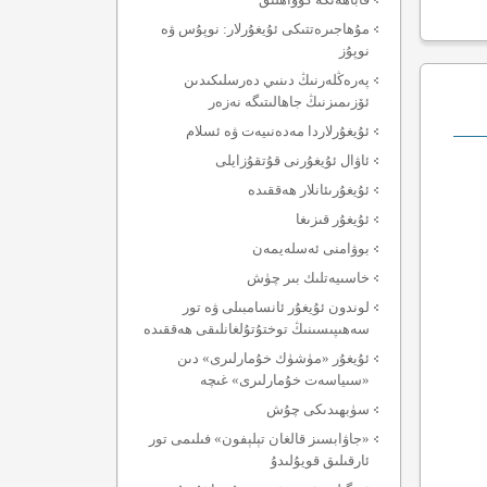
مۇھاجىرەتتىكى ئۇيغۇرلار: نوپۇس ۋە
نوپۇز
پەرەڭلەرنىڭ دىنىي دەرسلىكىدىن
ئۆزىمىزنىڭ جاھالىتىگە نەزەر
ئۇيغۇرلاردا مەدەنىيەت ۋە ئسلام
ئاۋال ئۇيغۇرنى قۇتقۇزايلى
ئۇيغۇرىئانلار ھەققىدە
ئۇيغۇر قىزىغا
بوۋامنى ئەسلەيمەن
خاسىيەتلىك بىر چۈش
لوندون ئۇيغۇر ئانسامبىلى ۋە تور
سەھىپىسىنىڭ توختۇتۇلغانلىقى ھەققىدە
ئۇيغۇر «مۈشۈك خۇمارلىرى» دىن
«سىياسەت خۇمارلىرى» غىچە
سۈبھىدىكى چۇش
«جاۋابسىز قالغان تېلېفون» فىلىمى تور
ئارقىلىق قويۇلىدۇ