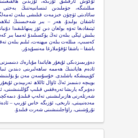
تۆكۈش ئارقىلىق ئۆزىگە، ئۆزىدىن ھالقىغىنىن
مىللىتىگە، جۈملىدىن ئىنسانىيەتنىڭ بەختى 
سائادىتى ئۈچۈن خىزمەت قىلىشى بىلەن ئەمەلگ
ئاشقان بولىدۇ. ھەر – بىر شەخىسنىڭ ئىلاھى
ئېتىقادىغا تەۋە بولغان دىن ئۆز پىنھانلىقىدا دۇنيا
بىلىش ئېڭى بىلەن تەڭ يۈكسىلىدۇ ئەمما بىر كەس
كەسىپ، مىللەت بىلەن مېھنەت، ئىلىم بىلەن تەقدى
باشقا – باشقا ئۇقۇملارغا مەنسۇپدۇر.
دەۋرىمىزدىكى ئۇيغۇر ھاياتىدا مۇبارەك دىنىمىزنى 
ئادەم ھاياتىنىڭ ھەممە ساھەلىرىنى دىندىن ئىبار
كۆپىيىشكە باشلىدى. خۇسۇسەن مەن بۇ يۆلىنىشت
بويىچە دىنىمىز ئەڭ ئاۋال ئاللاھ تەرىپىدىن ئۇي
دەۋىرگە يارىشا تەرەققىي قىلىپ گۇللىنىشىنى، ئا
شەرتلەرنى ھازىرلىشىنى تەلەپ قىلىدۇ. دىمەكچىم
مەدەنىيىتى، تارىخى، ئۆزىگە خاس ئۆرىپ – ئادەتل
تۇرۇشىنى، راۋاجلىنىشىنى شەرت قىلىدۇ.