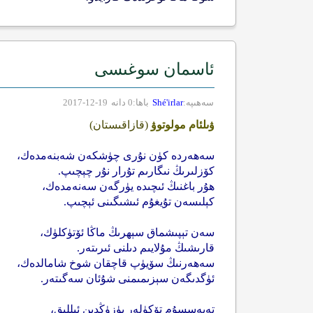
ئاسمان سوغىسى
سەھىپە:
Shé'irlar
باھا:0 دانە
19-12-2017
ۋىلئام مولوتوۋ
(قازاقىستان)
سەھەردە كۈن نۇرى چۈشكەن شەبنەمدەك،
كۆزلىرىڭ نىگارىم تۇرار نۇر چېچىپ.
ھۇر باغنىڭ ئىچىدە يۈرگەن سەنەمدەك،
كېلىسەن تۇيغۇم ئىشىگىنى ئېچىپ.
سەن تېپىشماق سېھرىڭ ماڭا ئۆتۈكلۈك،
قارىشىڭ مۇلايىم دىلنى ئىرىتەر.
سەھەرنىڭ سۆيۈپ قاچقان شوخ شامالدەك،
ئۈگدىگەن سېزىمىمنى شۇئان سەگىتەر.
تەبەسسۇم تۆكۈلەر يۈزۈڭدىن ئىللىق،