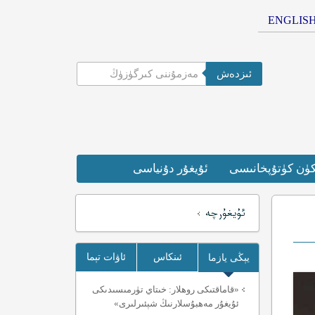
ENGLIS
ئىزدەش
كۈن كۈتۇپخانىسى
ئۇيغۇر دۇنياسى
ئىنكاس
ئاۋات تېما
يېڭى يازما
«قاماقتىكى روھلار: خىتاي تۈرمىسىدىكى
ئۇيغۇر مەھبۇسلارنىڭ شېئىرلىرى»