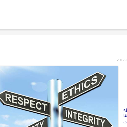
ە
ا
ت