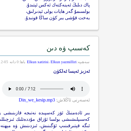
پاك دىلىڭ ئەينەكتەك ئەكس ئېتىدۇ.
بولسىمۇ گەر ھايات يولى ئېدىرلىق،
بەخت قۇشى بىر كۈن ساڭا قونىدۇ.
كەسىپ ۋە دىن
سەھىپە:
Elkun yazmilliri
،
Elkun xatirisi
باھا:0 دانە
05-12-2017
ئەزىز ئەيسا ئەلكۈن
ئەسەرنى ئاڭلاش:
Din_we_kesip.mp3
بىر ئادەمنىڭ ئۆز كەسپىدە نەتىجە قازىنىشى ۋ
كەسىپلىشىشى بولسا ئۇزاق مۇددەتلىك ئىزچىللىق
ئىگە قېتىرقىنىپ ئۆگىنىش، ئىزدىنىش ۋە مېھنە