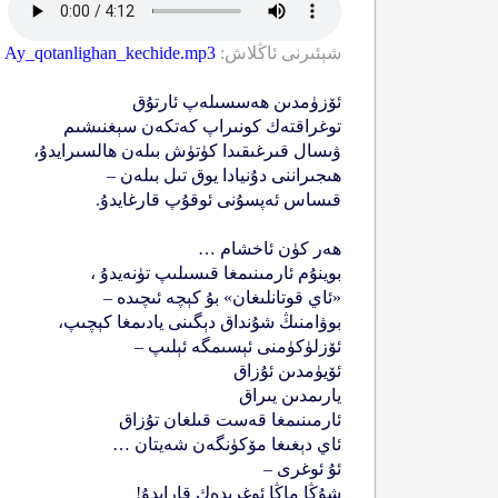
شېئىرنى ئاڭلاش:
Ay_qotanlighan_kechide.mp3
ئۆزۈمدىن ھەسسىلەپ ئارتۇق
توغراقتەك كونىراپ كەتكەن سېغنىشىم
ۋىسال قىرغىقىدا كۈتۈش بىلەن ھالسىرايدۇ،
ھىجىراننى دۇنيادا يوق تىل بىلەن –
قىساس ئەپسۇنى ئوقۇپ قارغايدۇ.
ھەر كۈن ئاخشام …
بوينۇم ئارمىنىمغا قىسىلىپ تۈنەيدۇ ،
«ئاي قوتانلىغان» بۇ كېچە ئىچىدە –
بوۋامنىڭ شۇنداق دېگىنى يادىمغا كېچىپ،
ئۆزلۈكۈمنى ئېسىمگە ئېلىپ –
ئۆيۈمدىن ئۇزاق
يارىمدىن يىراق
ئارمىنىمغا قەست قىلغان تۇزاق
ئاي دېغىغا مۆكۈنگەن شەيتان …
ئۇ ئوغرى –
شۇڭا ماڭا ئوغرىدەك قارايدۇ!