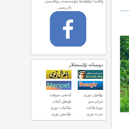
ۋاقتىدا ئوقۇشقا مۇيەسسەر بوللايسىز.
ئادرېسى :
دوستانە ئۇلىنىشلار
يۇلغۇن تورى
كەنجى سوفت
ئىزلىرىمىز
ئۇيغۇر كىتاپ
دوپپا ھايات
ئېلكىتاب تورى
ئىزدە تورى
ئۇلنىش تورى