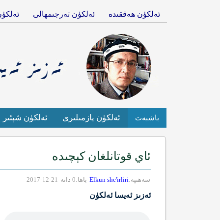
ئەلكۈن ھەققىدە
ئەلكۈن تەرجىمھالى
ئەلكۈن
ئەلكۈن يازمىلىرى
ئەلكۈن شېئىر
باشبەت
ئاي قوتانلغان كېچىدە
سەھىپە:
Elkun she'irliri
باھا:0 دانە
21-12-2017
ئەزىز ئەيسا ئەلكۈن