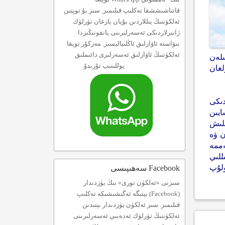
قاتناشىششقا تەكلىپ قىلىمىز. سىز بۇ توپتىن
ئەلكۈننىڭ يىللاردىن بۇيان يازغان تۈرلۈك
ژانىرلاردىكى ئەسەرلىرىنى يانفونىڭىزدا
بىۋاستە ئاۋازلىق ئاڭلىياليسىز. مەزكۇر توپقا
ئەلكۈننىڭ ئاۋازلىق ئەسەرلىرى دائىملىق
ىلەن
يوللىنىپ تۇرىدۇ.
لغان
دىكى
ايىن
ىلىش
ن ۋە
ەممە
للىي
ولۇپ
Facebook سەھىپىسى
سىزنى «ئەلكۈن تورى» نىڭ يۈزدىدار
(Facebook) بېتىگە ئەگىشىشىكە تەكلىپ
قىلىمىز. سىز ئەلكۈن يۈزدىدار بېتىدىن
ئەلكۈننىڭ تۈرلۈك ئەدەبىي ئەسەرلىرىنى