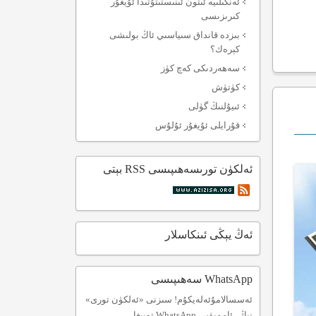
ئەنگىلىيە ئىتون ئىنىستىتۇتىدا ئۇيغۇر
كىرىزىسى
بىزدە قانداق سىياسىي ئاڭ بولىشى
كېرەك؟
سەھەردىكى كەچ كۈز
كۈتۈش
ئىيۇلنىڭ گۈلى
قۇرايلى ئۇيغۇر ئۇلۇس
ئەلكۈن تورىسەھىپىسى RSS بېتى
ئەڭ يېڭى ئىنكاسلار
WhatsApp سەھىپىسى
ئەسسالامۇئەلەيكۇم! سىزنى «ئەلكۈن تورى»
نىڭ ئاممىۋىي WhatsApp توپىغا