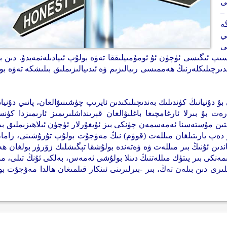
ى
–
ە
ي
نى
ىپ ئىگىسى ئۈچۈن ئۇ ئومۇمىيلىققا تەۋە بولۇپ ئىپادىلەنمەيدۇ. دىن ب
رچىلىكلەرنىڭ ھەممىسى رىيالىزىم ۋە ئىدىيالىزىملىق بىلىشكە تەۋە بو
بۇ دۇنيانىڭ كۈندىلىك بەندىچىلىكىدىن ئايرىپ چۈشىنىۋالغان، پانىي دۇنيا
ەت بۇ بىرلا ئارغامچىغا باغلىۋالغان قېرىنداشلىرىمىز ئارىمىزدا كۈنس
ىن مۇستەسنا ئەمەسمەن چۈنكى بىز ئۇيغۇرلار ئۈچۈن ئىلاھىزىملىق ب
غۇر دەپ يارىتىلغان مىللەت (قوۋم) نىڭ مەۋجۇت بولۇپ تۇرۇشىنى، زاما
ندىن ئۇنىڭ بىر مىللەت ۋە ۋەتەندە بولۇشقا تېگىشلىك زۆرۈر بولغان ھ
ەنكى بىر يىتۈك مىللەتنىڭ دىنلا بولۇشى ئەمەس، بەلكى ئۇنڭ تىلى، مى
ىرى دىن بىلەن تەڭ، بىر -بىرلىرىنى ئىنكار قىلمىغان ھالدا مەۋجۇت ب