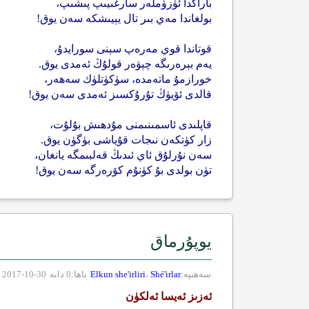
باراڭدا ئۈزۈملەر سارغىيىپ پىشىپ،
بولغاندا مەي بىر تال يېيىشكە سەن يوق!
قوتاندا قوي مەرەپ سېنى سورايدۇ،
يەم بېرەرىگە چېۋەر قولۇڭ ئەمدى يوق.
خورازمۇ ماتەمدە، سۈكۈتلۈك سەھەر،
قالدى ئۆيۈڭ تۇرۇكسىز ئەمدى سەن يوق!
قاپلىدى ئاسمىنىمنى مۇدھىش بۇلۇت،
زار كۈتكەن نىجات قۇياشى بۈگۈن يوق.
سەن نۇرلۇق ئاي ئىدىڭ قەلبىمگە يانغان،
تۈن بولدى بۇ كۈنۇم كۆرەرگە سەن يوق!
يوپۇرماق
سەھىپە:
Shé'irlar
،
Elkun she'irliri
باھا:0 دانە
30-10-2017
ئەزىز ئەيسا ئەلكۈن