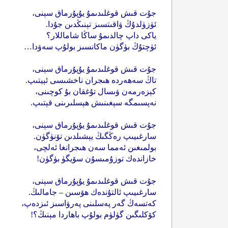
جۇت قىش قوغلىدىمۇ يۇپۇرماق سېنى،
ئۈزۈلدۇڭ ۋاقىتسىز تېنىڭدىن جۇدا.
ياكى داپ چالدىمۇ ساڭا شاماللار؟
ئۈچتۇڭ بۈگۈن ماكانسىز بولۇپ سەۋدا…
جۇت قىش قوغلىدىمۇ يۇپۇرماق سېنى،
تاڭ سەھەردە ھىجران ناخشىسى ئېيتىپ.
كېزەرمەن ۋىسال تۇغقان بۇ كوچىنى،
نەپسىمگە سېغىنىش ھېسلىرىنى قېتىپ.
جۇت قىش قوغلىدىمۇ يۇپۇرماق سېنى،
سارغىيىپ رەڭگىڭ يېشىلدىن تۆنۈگۈن.
بولمىغىن ئەمما سەن ھىجرانغا ئەلچى،
خازاندەك توزۇمىسۇن سۆيگۈ بۈگۈن!
جۇت قىش قوغلىدىمۇ يۇپۇرماق سېنى،
سارغىيىپ ئالتۇندەك ھۆسىن – جامالىڭ.
كەتسەڭ گەر پەسلىنى پەرۋاسىز ئىزدەپ،
كۆكلىگىن گۈلۈم بولۇپ باھاردا مېنىڭ؟!