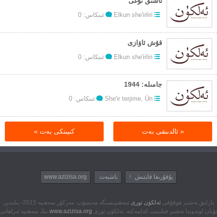
ئاشىق تۇغى
Elkun she'irliri
ئىنكاس: 0
قۇش ئاۋازى
Elkun she'irliri
ئىنكاس: 0
جامىلە: 1944
Ün
,
She'ir terjime
ئىنكاس: 0
« ئالدىنقى بەت
كىيىنكى بەت »
يۇقۇرىغا قايتىش ↑
باشبەت
www.azizisa.org
بارلىق نەشىر ھوقۇقى
ئەلكۈن تورى
سەھىپىسىگە مەنسۈپ. مەزكۇر سەھىپە 2015- يىلىدىن
بۇيان لوندوندا نەشىر قىلىنىپ كەلمەكتە. ئەلكۈن تورى
www.azizisa.org
نىڭ سەھىپە ئىزاھاتى