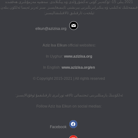
2021 يىلى 15- ئۆكتەبىر كۈنى تەكشۇرۇلدى ۋە يېڭىلاندى. سەھىپە مەزمۇنلىرى ھەققىدە
قىممەتلىك تەكىلىپ ۋە پىكىرلىرىڭىزنى بېرىشنى ئايىمىغايسىز. سىز ئەزىز ئەيسا ئەلكۈن بىلەن
ئېلخەت ئارقىلىق ئالاقىلىشاليسىز:
elkun@azizisa.org
official websites
:Aziz Isa Elkun
In Uyghur:
www.azizisa.org
In English:
www.azizisa.org/en
Copyright 2015-2021 | All rights reserved ©
ئەلكۈننىڭ يازمىللىرىنى ئىجتىمائى ئالاقە تورلىرى ئارقىلىقمۇ ئوقۇيالايسىز:
:Follow Aziz Isa Elkun on social medias
Facebook