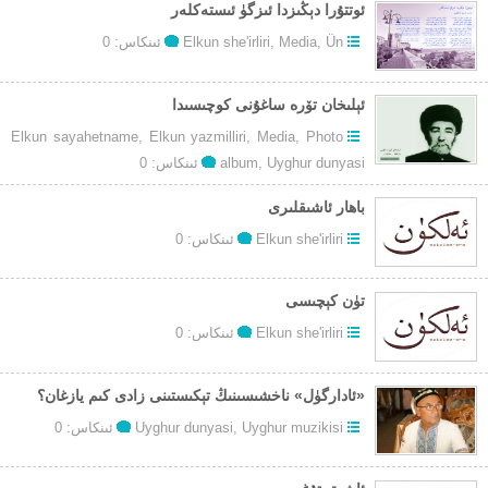
ئوتتۇرا دېڭىزدا ئىزگۈ ئىستەكلەر
Ün
,
Media
,
Elkun she'irliri
ئىنكاس: 0
Elkun sayahetname
,
Elkun yazmilliri
,
Media
,
Photo
Uyghur dunyasi
,
album
ئىنكاس: 0
باھار ئاشىقلىرى
Elkun she'irliri
ئىنكاس: 0
تۈن كېچىسى
Elkun she'irliri
ئىنكاس: 0
«ئادارگۈل» ناخشىسىنىڭ تېكىستىنى زادى كىم يازغان؟
Uyghur muzikisi
,
Uyghur dunyasi
ئىنكاس: 0