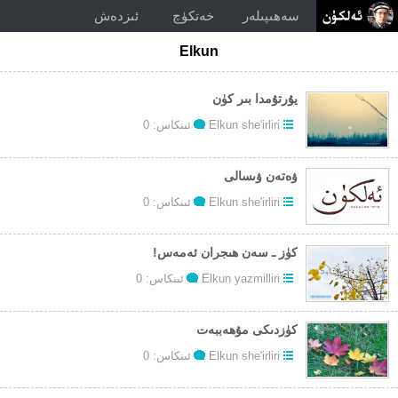
سەھىپىلەر
خەتكۈچ
ئىزدەش
Elkun
يۇرتۇمدا بىر كۈن
Elkun she'irliri
ئىنكاس: 0
ۋەتەن ۋىسالى
Elkun she'irliri
ئىنكاس: 0
كۈز ـ سەن ھىجران ئەمەس!
Elkun yazmilliri
ئىنكاس: 0
كۈزدىكى مۇھەببەت
Elkun she'irliri
ئىنكاس: 0