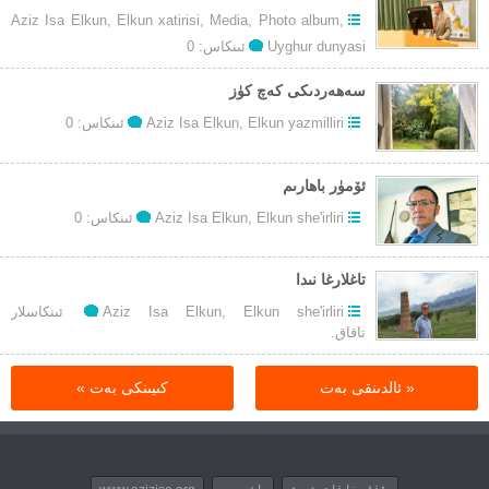
Aziz Isa Elkun
,
Elkun xatirisi
,
Media
,
Photo album
,
Uyghur dunyasi
ئىنكاس: 0
سەھەردىكى كەچ كۈز
Elkun yazmilliri
,
Aziz Isa Elkun
ئىنكاس: 0
ئۆمۈر باھارىم
Elkun she'irliri
,
Aziz Isa Elkun
ئىنكاس: 0
تاغلارغا نىدا
توغرۇلۇق
Elkun she'irliri
,
Aziz Isa Elkun
ئىنكاسلار
تاغلارغا
تاقاق.
نىدا
« ئالدىنقى بەت
كىيىنكى بەت »