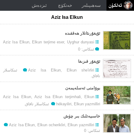
سەھىپىلەر
خەتكۈچ
ئىزدەش
Aziz Isa Elkun
ئۇيغۇرىئانلار ھەققىدە
Aziz Isa Elkun
,
Elkun terjime eser
,
Uyghur dunyasi
ئىنكاس: 0
ئۇيغۇر قىزىغا
توغرۇلۇق
Elkun she'irliri
,
Aziz Isa Elkun
ئىنكاسلار
ئۇيغۇر
تاقاق.
قىزىغا
بوۋامنى ئەسلەيمەن
Aziz Isa Elkun
,
Aziz Isa Elkun terjimhali
,
Elkun
توغرۇلۇق
Elkun yazmilliri
,
hékayiliri
ئىنكاسلار تاقاق.
بوۋامنى
ئەسلەيمەن
خاسىيەتلىك بىر چۈش
Aziz Isa Elkun
,
Elkun ocherikliri
,
Elkun yazmilliri
ئىنكاس: 0