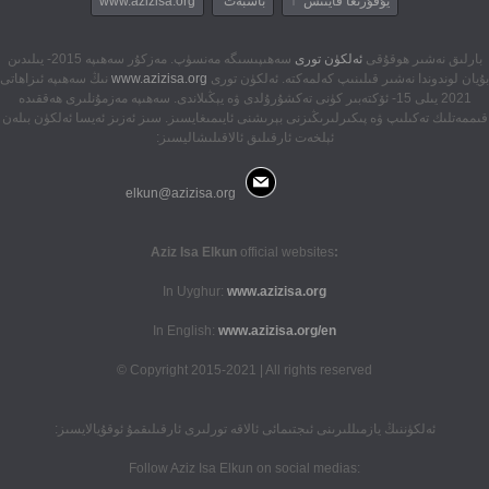
يۇقۇرىغا قايتىش ↑
باشبەت
www.azizisa.org
بارلىق نەشىر ھوقۇقى
ئەلكۈن تورى
سەھىپىسىگە مەنسۈپ. مەزكۇر سەھىپە 2015- يىلىدىن
بۇيان لوندوندا نەشىر قىلىنىپ كەلمەكتە. ئەلكۈن تورى
www.azizisa.org
نىڭ سەھىپە ئىزاھاتى
2021 يىلى 15- ئۆكتەبىر كۈنى تەكشۇرۇلدى ۋە يېڭىلاندى. سەھىپە مەزمۇنلىرى ھەققىدە
قىممەتلىك تەكىلىپ ۋە پىكىرلىرىڭىزنى بېرىشنى ئايىمىغايسىز. سىز ئەزىز ئەيسا ئەلكۈن بىلەن
ئېلخەت ئارقىلىق ئالاقىلىشاليسىز:
elkun@azizisa.org
official websites
:Aziz Isa Elkun
In Uyghur:
www.azizisa.org
In English:
www.azizisa.org/en
Copyright 2015-2021 | All rights reserved ©
ئەلكۈننىڭ يازمىللىرىنى ئىجتىمائى ئالاقە تورلىرى ئارقىلىقمۇ ئوقۇيالايسىز:
:Follow Aziz Isa Elkun on social medias