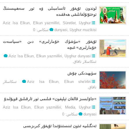
لوندون ئۇيغۇر ئانسامبىلى ۋە تور سەھىپىسىنىڭ
توختۇتۇلغانلىقى ھەققىدە
Aziz Isa Elkun
,
Elkun yazmilliri
,
Süretler
,
Uyghur
Uyghur muzikisi
,
dunyasi
ئىنكاس: 0
ئۇيغۇر «مۈشۈك خۇمارلىرى» دىن «سىياسەت
خۇمارلىرى» غىچە
تو
Aziz Isa Elkun
,
Elkun yazmilliri
,
Uyghur dunyasi
ئۇ
ئىنكاسلار تاقاق.
«م
خۇ
سۈبھىدىكى چۇش
دى
توغرۇلۇق
Elkun she'irliri
,
Aziz Isa Elkun
ئىنكاسلار
«س
سۈبھىدىكى
تاقاق.
خۇ
چۇش
غى
«جاۋابسىز قالغان تېلېفون» فىلىمى تور ئارقىلىق قويۇلىدۇ
Aziz Isa Elkun
,
Elkun yazmilliri
,
Media
,
Uyghur
dunyasi
ئىنكاس: 0
ئەنگىلىيە ئىتون ئىنىستىتۇتىدا ئۇيغۇر كىرىزىسى