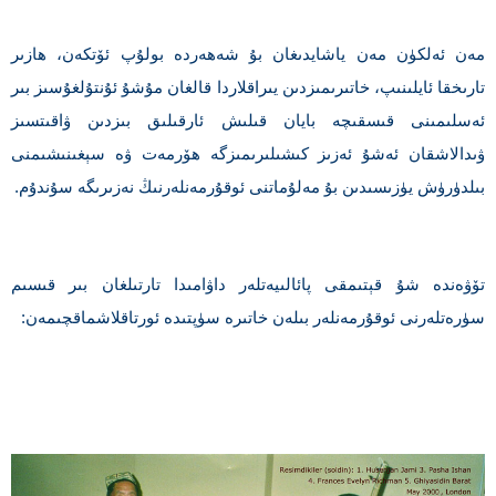
مەن ئەلكۈن مەن ياشايدىغان بۇ شەھەردە بولۇپ ئۆتكەن، ھازىر
تارىخقا ئايلىنىپ، خاتىرىمىزدىن يىراقلاردا قالغان مۇشۇ ئۇنتۇلغۇسىز بىر
ئەسلىمىنى قىسقىچە بايان قىلىش ئارقىلىق بىزدىن ۋاقىتسىز
ۋىدالاشقان ئەشۇ ئەزىز كىشىلىرىمىزگە ھۆرمەت ۋە سېغىنىشىمنى
بىلدۈرۈش يۈزىسىدىن بۇ مەلۇماتنى ئوقۇرمەنلەرنىڭ نەزىرىگە سۇندۇم.
تۆۋەندە شۇ قېتىمقى پائالىيەتلەر داۋامىدا تارتىلغان بىر قىسىم
سۈرەتلەرنى ئوقۇرمەنلەر بىلەن خاتىرە سۈپتىدە ئورتاقلاشماقچىمەن: