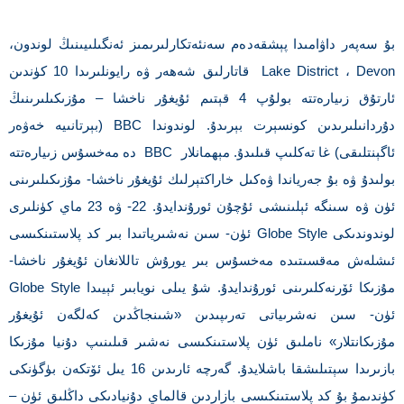
بۇ سەپەر داۋامىدا پېشقەدەم سەنئەتكارلىرىمىز ئەنگىلىيىنىڭ لوندون،
Lake District ، Devon قاتارلىق شەھەر ۋە رايونلىرىدا 10 كۈندىن
ئارتۇق زىيارەتتە بولۇپ 4 قېتىم ئۇيغۇر ناخشا – مۇزىكىلىرىنىڭ
دۇردانىلىرىدىن كونسېرت بېرىدۇ. لوندوندا BBC (بېرتانىيە خەۋەر
ئاگېنتلىقى) غا تەكلىپ قىلىدۇ. مېھمانلار BBC دە مەخسۇس زىيارەتتە
بولىدۇ ۋە بۇ جەرياندا ۋەكىل خاراكتېرلىك ئۇيغۇر ناخشا- مۇزىكىلىرىنى
ئۈن ۋە سىنگە ئېلىنىشى ئۇچۇن ئورۇندايدۇ. 22- ۋە 23 ماي كۈنلىرى
لوندوندىكى Globe Style ئۈن- سىن نەشىرياتىدا بىر كد پلاستىنكىسى
ئىشلەش مەقسىتىدە مەخسۇس بىر يورۇش تاللانغان ئۇيغۇر ناخشا-
مۇزىكا ئۆرنەكلىرىنى ئورۇندايدۇ. شۇ يىلى نويابىر ئېيىدا Globe Style
ئۈن- سىن نەشرىياتى تەرىپىدىن «شىنجاڭدىن كەلگەن ئۇيغۇر
مۇزىكانتلار» ناملىق ئۈن پلاستىنكىسى نەشىر قىلىنىپ دۇنيا مۇزىكا
بازىرىدا سېتىلىشقا باشلايدۇ. گەرچە ئارىدىن 16 يىل ئۆتكەن بۈگۈنكى
كۈندىمۇ بۇ كد پلاستىنكىسى بازاردىن قالماي دۇنيادىكى داڭلىق ئۈن –