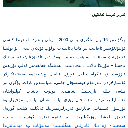
ئەزىز ئەيسا ئەلكۈن
بۈگۈندىن 16 يىل ئىلگىرى يەنى 2000 – يىلى باھاردا لوندوندا كىشى
ئۇنتۇلغۇسىز ئاجايىپ بىر كاتتا پائالىيەت بولۇپ ئۆتكەن ئىدى. بۇ بولسا
ئۇيغۇرنىڭ سەنئەت ساھەسىدە بىر ئۆمۈر تەر ئاققۇزغان، ئۆزلىرىنىڭ
ناخشا – مۇزىكا تالانتى، ئىجادىيىتى بەدىلىگە خەلقىمىز قەلب تۈرىدىن
ئىززەت ۋە ئېكرام بىلەن ئورۇن ئالغان پېشقەدەم سەنئەتكارلار
ئۇستازلاردىن مەرھۇم ھۈسەنجان جامى، غىياسىدىن بارات، بۈگۈن بىز
بىلەن بىللە تارىخنىڭ شاھىدى بولۇپ ياشاپ كېلىۋاتقان
ئۇستازلىرىمىزدىن مۇساجان رۇزى، پاشا ئىشان، ياسىن مۇخپۇل ۋە
تۇرسۇن ئىسمايىل قاتارلىق ئەزىزلىرىمىزنىڭ ئەنگلىيە كېلىپ گۈزەل
ئۇيغۇر ناخشا- مۇزىكىلىرىدىن بىر قانچە نۆۋەت كونسېرت بېرىپ،
سەھنىدە ۋە ببك قاتارلىق ئەنگلىيىنىڭ مەتبۇئات ۋە مېدىيالىرىدا