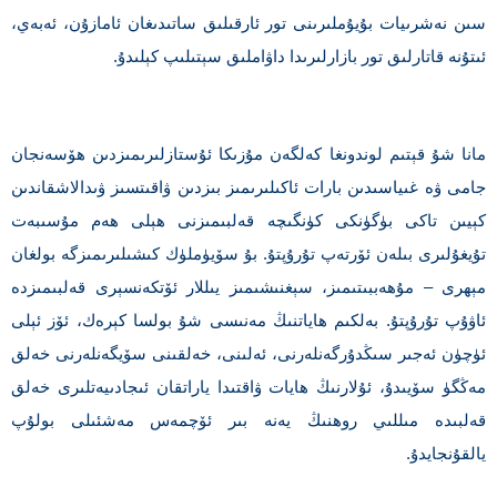
سىن نەشرىيات بۇيۇملىرىنى تور ئارقىلىق ساتىدىغان ئامازۇن، ئەبەي،
ئىتۇنە قاتارلىق تور بازارلىرىدا داۋاملىق سېتىلىپ كېلىدۇ.
مانا شۇ قېتىم لوندونغا كەلگەن مۇزىكا ئۇستازلىرىمىزدىن ھۆسەنجان
جامى ۋە غىياسىدىن بارات ئاكىلىرىمىز بىزدىن ۋاقىتسىز ۋىدالاشقاندىن
كېيىن تاكى بۈگۈنكى كۈنگىچە قەلبىمىزنى ھېلى ھەم مۇسىبەت
تۇيغۇلىرى بىلەن ئۆرتەپ تۇرۇپتۇ. بۇ سۆيۈملۈك كىشىلىرىمىزگە بولغان
مېھرى – مۇھەببىتىمىز، سېغنىشىمىز يىللار ئۆتكەنسېرى قەلبىمىزدە
ئاۋۇپ تۇرۇپتۇ. بەلكىم ھاياتنىڭ مەنىسى شۇ بولسا كېرەك، ئۆز ئېلى
ئۈچۈن ئەجىر سىڭدۇرگەنلەرنى، ئەلىنى، خەلقىنى سۆيگەنلەرنى خەلق
مەڭگۈ سۆيىدۇ، ئۇلارنىڭ ھايات ۋاقتىدا ياراتقان ئىجادىيەتلىرى خەلق
قەلبىدە مىللىي روھنىڭ يەنە بىر ئۆچمەس مەشئىلى بولۇپ
يالقۇنجايدۇ.