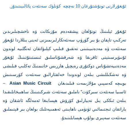
ئۇيغۇرلارنى تونۇشتۇرغان 10 نەچچە كۈنلۈك سەنئەت پائالىيىتىدۇر.
ئۇيغۇر ئېلىنىڭ تونۇلغان پېشقەدەم مۇزىكانت ۋە ناخشچىلىرىدىن
تەركىپ تاپقان بۇ بىر گۈرۈپ سەنئەتكارلىرىمىزنى ئەينى يىللاردا ئۇيغۇر
سەنئەت ۋە مەدەنىيىتىنى تەتقىق قىلىپ كېلىۋاتقان ئەنگلىيە لوندون
ئۇنىۋېرسىتېتى ئافرىقا ۋە شەرقشۇناسلىق ئىنستىتۇتىنىڭ ئۇيغۇر
مەدەنىيەتشۇناس دوكتۇرى رەيچېل ھاررىس خانىمنىڭ تەكلىپ قىلىشى
ۋە تەشكىللىشى بىلەن لوندوندا خەلقئارالىق سەنئەت كۆرسىتىش
بويىچە كەسپىي مۇلازىمەت قىلىدىغان
Asian Music Circuit
–
ئاسىيا سەنئەت سىركۈت” ناملىق سەنئەت شىركىتىنىڭ ساھىبخانلىقىدا
بىلەن ئىككى يىل تەييارلىق كۆرۈش ھېسابىغا ئەمەلگە ئاشقان ۋە
ياراتقان ئىجتىمائىي ئۈنۈمى ناھايىتى ئەھمىيەتلىك بولغان بىر قېتىملىق
سەنئەت سەپىرى بولۇپ ھېسابلىنىدۇ.