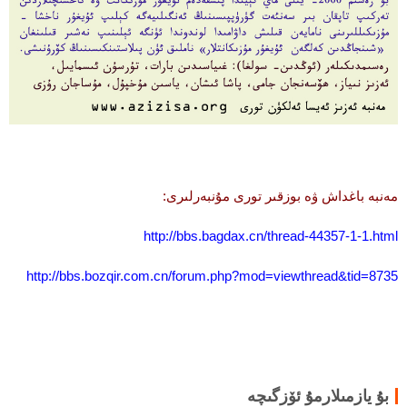
مەنبە باغداش ۋە بوزقىر تورى مۇنبەرلىرى:
http://bbs.bagdax.cn/thread-44357-1-1.html
http://bbs.bozqir.com.cn/forum.php?mod=viewthread&tid=8735
بۇ يازمىلارمۇ ئۆزگىچە