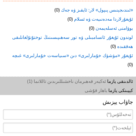
«ئىندىجېنىس پىپول» لار: ئايقىز ۋە جەك
(0)
ئۇيغۇرلاردا مەدەنىيەت ۋە ئسلام
(0)
بوۋامنى ئەسلەيمەن
(0)
لوندون ئۇيغۇر ئانسامبىلى ۋە تور سەھىپىسىنىڭ توختۇتۇلغانلىقى
ھەققىدە
(0)
ئۇيغۇر «مۈشۈك خۇمارلىرى» دىن «سىياسەت خۇمارلىرى» غىچە
(0)
ئالدىنقى يازما
ئەكبەر قەھىرمان ناخشىللىرىدىن تاللانما (1)
كېيىنكى يازما
باھار قۇشى
جاۋاب يېزىش