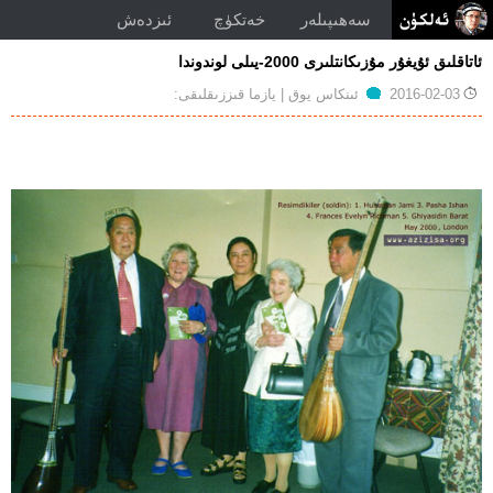
سەھىپىلەر
خەتكۈچ
ئىزدەش
ئاتاقلىق ئۇيغۇر مۇزىكانتلىرى 2000-يىلى لوندوندا
توغرۇلۇق
2016-02-03
ئىنكاس يوق
| يازما قىززىقلىقى:
ئاتاقلىق
ئۇيغۇر
مۇزىكانتلىرى
2000-
يىلى
لوندوندا