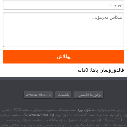
قالدۇرۇلغان باھا: 0دانە
يۇقۇرىغا قايتىش ↑
باشبەت
www.azizisa.org
بارلىق نەشىر ھوقۇقى
ئەلكۈن تورى
سەھىپىسىگە مەنسۈپ. مەزكۇر سەھىپە 2015- يىلىدىن
بۇيان لوندوندا نەشىر قىلىنىپ كەلمەكتە. ئەلكۈن تورى
www.azizisa.org
نىڭ سەھىپە ئىزاھاتى
2021 يىلى 15- ئۆكتەبىر كۈنى تەكشۇرۇلدى ۋە يېڭىلاندى. سەھىپە مەزمۇنلىرى ھەققىدە
قىممەتلىك تەكىلىپ ۋە پىكىرلىرىڭىزنى بېرىشنى ئايىمىغايسىز. سىز ئەزىز ئەيسا ئەلكۈن بىلەن