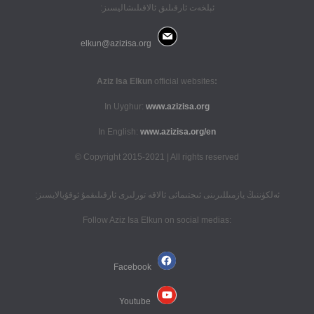
ئېلخەت ئارقىلىق ئالاقىلىشاليسىز:
elkun@azizisa.org
official websites
:Aziz Isa Elkun
In Uyghur:
www.azizisa.org
In English:
www.azizisa.org/en
Copyright 2015-2021 | All rights reserved ©
ئەلكۈننىڭ يازمىللىرىنى ئىجتىمائى ئالاقە تورلىرى ئارقىلىقمۇ ئوقۇيالايسىز:
:Follow Aziz Isa Elkun on social medias
Facebook
Youtube