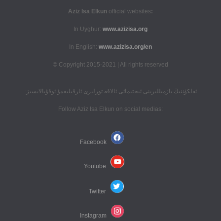
official websites
:Aziz Isa Elkun
In Uyghur:
www.azizisa.org
In English:
www.azizisa.org/en
Copyright 2015-2021 | All rights reserved ©
ئەلكۈننىڭ يازمىللىرىنى ئىجتىمائى ئالاقە تورلىرى ئارقىلىقمۇ ئوقۇيالايسىز:
:Follow Aziz Isa Elkun on social medias
Facebook
Youtube
Twitter
Instagram