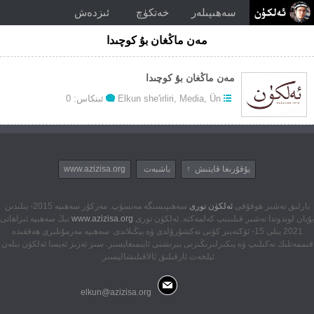
سەھىپىلەر
خەتكۈچ
ئىزدەش
مەن ماڭغان بۇ كوچىدا
مەن ماڭغان بۇ كوچىدا
Ün
,
Media
,
Elkun she'irliri
ئىنكاس: 0
يۇقۇرىغا قايتىش ↑
باشبەت
www.azizisa.org
بارلىق نەشىر ھوقۇقى
ئەلكۈن تورى
سەھىپىسىگە مەنسۈپ. مەزكۇر سەھىپە 2015- يىلىدىن
بۇيان لوندوندا نەشىر قىلىنىپ كەلمەكتە. ئەلكۈن تورى
www.azizisa.org
نىڭ سەھىپە ئىزاھاتى
2021 يىلى 15- ئۆكتەبىر كۈنى تەكشۇرۇلدى ۋە يېڭىلاندى. سەھىپە مەزمۇنلىرى ھەققىدە
قىممەتلىك تەكىلىپ ۋە پىكىرلىرىڭىزنى بېرىشنى ئايىمىغايسىز. سىز ئەزىز ئەيسا ئەلكۈن بىلەن
ئېلخەت ئارقىلىق ئالاقىلىشاليسىز:
elkun@azizisa.org