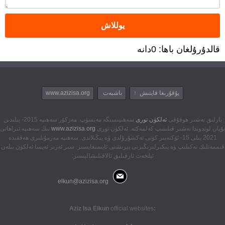
قالدۇرۇلغان باھا: 0دانە
يۇقۇرىغا قايتىش ↑
باشبەت
www.azizisa.org
بارلىق نەشىر ھوقۇقى
ئەلكۈن تورى
سەھىپىسىگە مەنسۈپ. مەزكۇر سەھىپە 2015- يىلىدىن
بۇيان لوندوندا نەشىر قىلىنىپ كەلمەكتە. ئەلكۈن تورى
www.azizisa.org
نىڭ سەھىپە ئىزاھاتى
2021 يىلى 15- ئۆكتەبىر كۈنى تەكشۇرۇلدى ۋە يېڭىلاندى. سەھىپە مەزمۇنلىرى ھەققىدە
قىممەتلىك تەكىلىپ ۋە پىكىرلىرىڭىزنى بېرىشنى ئايىمىغايسىز. سىز ئەزىز ئەيسا ئەلكۈن بىلەن
ئېلخەت ئارقىلىق ئالاقىلىشاليسىز:
elkun@azizisa.org
official websites
:Aziz Isa Elkun