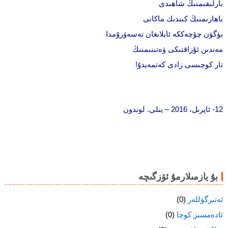
بارلىقىمنىڭ شاھىدى
باھارىمنىڭ كىندىك ماكانى
بۈگۈن چۆچەككە ئايلانغان تەسەۋرۇمدا
مەندىن ئۇزاقتىكى ۋەتىنىمنىڭ
تار كوچىسى زادى كەتمەيدۇ!
12- ئاپرىل، 2016 – يىلى. لوندون
بۇ يازمىلارمۇ ئۆزگىچە
ئەتىرگۈللەر
(0)
ئادەمسىز كوچا
(0)