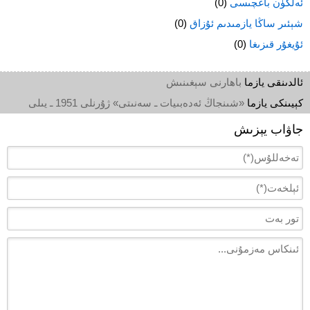
ئەلكۈن باغچىسى
(0)
شېئىر ساڭا يازمىدىم ئۇزاق
(0)
ئۇيغۇر قىزىغا
(0)
ئالدىنقى يازما
باھارنى سېغىنىش
كېيىنكى يازما
«شىنجاڭ ئەدەبىيات ـ سەنىتى» ژۇرنلى 1951 ـ يىلى
جاۋاب يېزىش