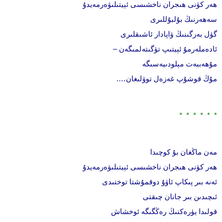
ھەر كۈنى ھىجران ناخشىسى ئېيتىلىۋەرمەيدۇ
سەھەرنىڭ بۇلبۇللىرى
گۈل بەرگىنىڭ ۋاپادار ئاشىقلىرى
ئادەملەرمۇ ئېيتىپ تۈگىتەلمىگەن –
مۇھەببەت مېلودىيەسىگە
مۇڭ قوشۇپ غەزەل توۋلىغان….
* * * * * *
مەن ماڭغان بۇ كوچىدا
ھەر كۈنى ھىجران ناخشىسى ئېيتىلىۋەرمەيدۇ
ئەنە بىر پىكاپ ئاۋۇ دوقمۇشتا توختىدى
ئىچىدىن بىر جانان چىقتى
قولىدا يۈرەكنىڭ رەڭگىگە ئوخشاش