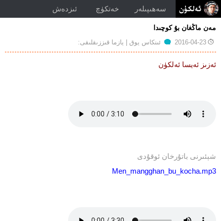
سەھىپىلەر
خەتكۈچ
ئىزدەش
مەن ماڭغان بۇ كوچىدا
توغرۇلۇق
2016-04-23
ئىنكاس يوق
| يازما قىززىقلىقى:
مەن
ماڭغان
ئەزىز ئەيسا ئەلكۈن
بۇ
كوچىدا
شېئ‍ىرنى باتۇرخان ئوقۇدى
Men_mangghan_bu_kocha.mp3