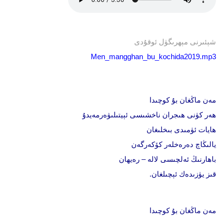
شېئ‍ىرنى مېھرىگۈل ئوقۇدى
Men_mangghan_bu_kochida2019.mp3
مەن ماڭغان بۇ كوچىدا
ھەر كۈنى ھىجران ناخشىسى ئېيتىلىۋەرمەيدۇ
ھايات ئۈمىدى بىخلىغان
يالىڭاچ دەرەخلەر كۆكەرگەن
باھارنىڭ ئەلچىسى لالە – رەيھان
قىز يۈزىدەك ئېچىلغان.
مەن ماڭغان بۇ كوچىدا