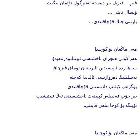
قىپ – قىزىل بىر دەستە ئەتىرگۈل تۇتقان يىگىت
ۋىسال تاپتى …
يارىنى چىڭ قۇچاقلىدى…
مەن ماڭغان بۇ كوچىدا
ھەر كۈنى ھىجران ناخشىسى ئېيتىلىۋەرمەيدۇ
سەھەردە ئاپىسىدىن ئايرىلغان ئوماق قىزچاق
يەسلىنىڭ دەرۋازىسى ئالدىدا كەچتە
يۈگرەپ كېلىپ دادىسىنى قۇچاقلىدى
بىر جۇپ قەلىبلەر كېپىنەك ناخشىسىنى تەڭ ئېيتىشىپ
ئۆيىگە بۇ كوچا بىلەن قايتتى.
مەن ماڭغان بۇ كوچىدا