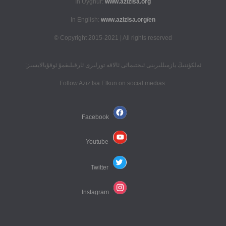
In Uyghur:
www.azizisa.org
In English:
www.azizisa.org/en
Copyright 2015-2021 | All rights reserved ©
ئەلكۈننىڭ يازمىللىرىنى ئىجتىمائى ئالاقە تورلىرى ئارقىلىقمۇ ئوقۇيالايسىز:
:Follow Aziz Isa Elkun on social medias
Facebook
Youtube
Twitter
Instagram