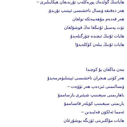
ھاياتنىڭ گۈلدەك پورەكلەپ تۇرىدىغان ھېكايىلىرى –
ھەر دەقىقە ۋىسال ناخشىسى ئېيتىپ تۇرىدۇ.
ھەر قەدەم مۇھەببەتكە تولغان
تۆت پەسىل ئۇنىڭغا تەڭ قوشۇلغان
ھايات ئۇنىڭ ئىچىدە چۆرگىلەيدۇ
ھايات ئۇنىڭ بىلەن كۆكلەيدۇ!
مەن ماڭغان بۇ كوچىدا
ھەر كۈنى ھىجران ناخشىسى ئېيتىلىۋەرمەيدۇ
ۋىسالىمنى ئىزدەپ ھەر نۆۋەت –
باھارىمنى سېغىنىپ شېئىرى يازساممۇ
يارىمنى سېغىنىپ كۈيلەر قاتساممۇ
ئەمما ئەلكۈن قەلبىدىن –
ھايات مۇڭلىرىنى ئۆزىگە يوشۇرغان