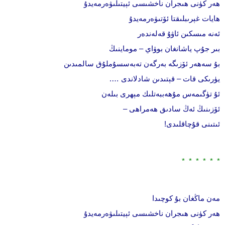
ھەر كۈنى ھىجران ناخشىسى ئېيتىلىۋەرمەيدۇ
ھايات غېرىبلىقتا ئۆتىۋەرمەيدۇ
ئەنە مىسكىن ئاۋۇ قەلەندەر
بىر جۇپ ياشانغان بوۋاي – موماينىڭ
بۇ سەھەر ئۆزىگە بەرگەن تەبەسسۇملۇق سالمىدىن
يۈرىكى قات – قېتىدىن شادلاندى ….
ئۇ تۈگىمەس مۇھەببەتلىك مېھرى بىلەن
ئۆزىنىڭ ئەڭ سادىق ھەمراھى –
ئىتىنى قۇچاقلىدى!
* * * * * *
مەن ماڭغان بۇ كوچىدا
ھەر كۈنى ھىجران ناخشىسى ئېيتىلىۋەرمەيدۇ