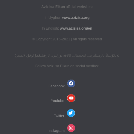
official websites
:Aziz Isa Elkun
In Uyghur:
www.azizisa.org
In English:
www.azizisa.org/en
Copyright 2015-2021 | All rights reserved ©
ئەلكۈننىڭ يازمىللىرىنى ئىجتىمائى ئالاقە تورلىرى ئارقىلىقمۇ ئوقۇيالايسىز:
:Follow Aziz Isa Elkun on social medias
Facebook
Youtube
Twitter
Instagram