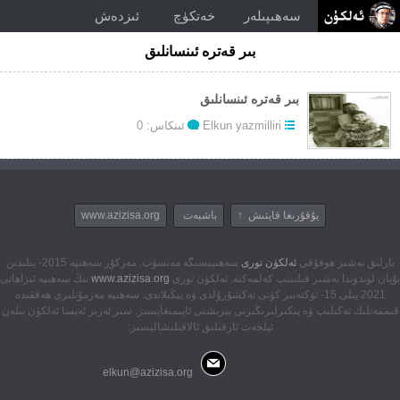
سەھىپىلەر
خەتكۈچ
ئىزدەش
بىر قەترە ئىنسانلىق
بىر قەترە ئىنسانلىق
Elkun yazmilliri
ئىنكاس: 0
يۇقۇرىغا قايتىش ↑
باشبەت
www.azizisa.org
بارلىق نەشىر ھوقۇقى
ئەلكۈن تورى
سەھىپىسىگە مەنسۈپ. مەزكۇر سەھىپە 2015- يىلىدىن
بۇيان لوندوندا نەشىر قىلىنىپ كەلمەكتە. ئەلكۈن تورى
www.azizisa.org
نىڭ سەھىپە ئىزاھاتى
2021 يىلى 15- ئۆكتەبىر كۈنى تەكشۇرۇلدى ۋە يېڭىلاندى. سەھىپە مەزمۇنلىرى ھەققىدە
قىممەتلىك تەكىلىپ ۋە پىكىرلىرىڭىزنى بېرىشنى ئايىمىغايسىز. سىز ئەزىز ئەيسا ئەلكۈن بىلەن
ئېلخەت ئارقىلىق ئالاقىلىشاليسىز:
elkun@azizisa.org