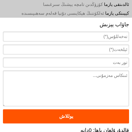
ئالدىنقى يازما
كۆزۈڭدىن تامچە يېشىڭ سىرغىسا
كېيىنكى يازما
ئەلكۈننىڭ ھېكايىسى دۇنيا قەلەم سەھىپىسىدە
جاۋاب يېزىش
قالدۇرۇلغان باھا: 0دانە