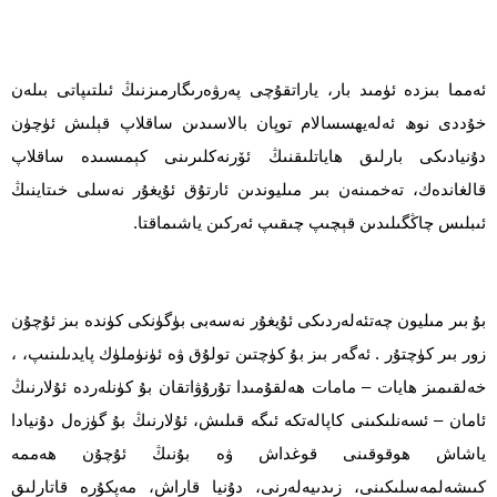
ئەمما بىزدە ئۈمىد بار، ياراتقۇچى پەرۋەرىگارمىزنىڭ ئىلتىپاتى بىلەن
خۇددى نوھ ئەلەيھسسالام توپان بالاسىدىن ساقلاپ قېلىش ئۈچۈن
دۇنيادىكى بارلىق ھاياتلىقنىڭ ئۆرنەكلىرىنى كېمىسىدە ساقلاپ
قالغاندەك، تەخمىنەن بىر مىليوندىن ئارتۇق ئۇيغۇر نەسلى خىتاينىڭ
ئىبلىس چاڭگىلىدىن قېچىپ چىقىپ ئەركىن ياشىماقتا.
بۇ بىر مىليون چەتئەلەردىكى ئۇيغۇر نەسەبى بۈگۈنكى كۈندە بىز ئۇچۇن
زور بىر كۈچتۇر . ئەگەر بىز بۇ كۈچتىن تولۇق ۋە ئۈنۈملۈك پايدىلىنىپ، ،
خەلقىمىز ھايات – مامات ھەلقۇمىدا تۇرۇۋاتقان بۇ كۈنلەردە ئۇلارنىڭ
ئامان – ئسەنلىكىنى كاپالەتكە ئىگە قىلىش، ئۇلارنىڭ بۇ گۈزەل دۇنيادا
ياشاش ھوقوقىنى قوغداش ۋە بۇنىڭ ئۇچۇن ھەممە
كىىشەلمەسلىكىنى، زىدىيەلەرنى، دۇنيا قاراش، مەپكۇرە قاتارلىق