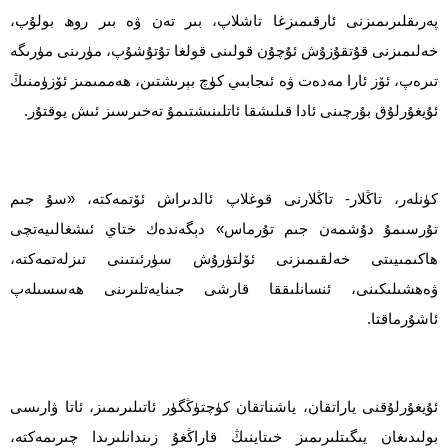
پەرىقلىرىمىزنى ئارقىمىزغا تاشلاپ، بىر تەن ۋە بىر روھ بولۇپ،
خەلىمىزنى قۇتقۇزۇش ئۇچۇن قولىنى قولغا تۇتۇشۇپ، مۈرىنى مۈرىگە
تىرەپ، ئۆز ئارا مەدەت ۋە ئىجابىي كۈچ بېرىشتىن، ھەممىمىز ئۆزۈمنىڭ
ئۇيغۇرلۇق بۇرچىنى ئادا قىلىشقا ئاتلىنىشتىمۇ تەخىرسىز ئىش يوقتۇر.
كۈنلەر، تاڭلار- تاڭلارنى قوغلاپ ئالدىراش ئۆتمەكتە، «سۇ جىم
تۇرسىمۇ دۇشمەن جىم تۇرماس» دېگەندەك ختاي ئىشغالىيەتچى
ھاكىمىيىتى خەلقىمىزنى ئۆلتۈرۇش سۈرئىتىنى تىزلەتمەكتە،
ۋەھشىلىكىنى، ئنسانلىققا قارشى جىنايەتلىرىنى ھەسسىلەپ
ئاشۇرماقتا.
ئۇيغۇرلۇقنى ياراتقان، ياشناتقان كۈچتۈڭگۈر ئاتىلىرىمىز، ئاتا ۋارىسى
بولىدىغان يىگىتلىرىمىز خىتاينىڭ قاراڭغۇ زىندانلىرىدا چىرىمەكتە،