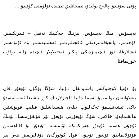
پۇتى سۇنىدۇ، پالەچ بولىدۇ، نىمجانلىق ئىچىدە ئۆلۈمنى كۈتىدۇ …
ئەپسۇس، مىڭ ئەپسۇس، بىزنىڭ چەكلىك ئەقىل – ئىدرىكىمىز،
كۈچىمىز، يانچۇقىمىزدىكى ئاقچىلىرىمىز ئەھمىيەتسىز ۋە ئۇنۈمسىز
ئىشلارغا، ئۆز ئىچىمىزدىكى پىكىر ئىختىلاپلار ئىچىدە زايە بولۇپ
خورىماقتا.
بۇ دۇنيا كۈچلۈكلەر ياشايدىغان دۇنيا، شۇڭا بۈگۈن ئۇيغۇر قان
يىغلاۋاتقان بولسىمۇ ئەمما دۇنيا ئاجىزلارنىڭ كۆز يېشىغا ئىشەنمەيدۇ
ياكى ئىشەنسىمۇ تەكەللۇپ بىلەن ھېسداشلىق قىلىپ قويۇشتىن
ھالقىمايدۇ، خالاس. شۇڭا ئۇيغۇرنى ئۇيغۇر ئۆز قۇتقۇزمىسا، بۇنىڭ
ئۇچۇن ھەممە ئۇيغۇر ھەرىكەتكە ئۆتمىسە، ئۇيغۇر بۇ قاباھەتتىن
قۇتۇلالمايدۇ. ئۇيغۇر ئۇچۇن قول كۆتۈرگەن دۇئالىرىمىز ھەر بىر