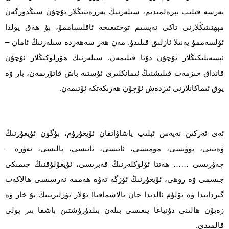
نەرسە قىلىپ بېرەلمىدىم، سىلەرنىڭ پەرزەنتىڭلار ئۇچۇن سىڭدۈرگەن
مېھنىتىڭلارنى تاكى نەپسىم توختىغىچە ئاقلىساممۇ، بۇ ھەق يولدا
ئۆلسەممۇ يەنىلا ئازلىق قىلىدۇ. مەن ھەر سەھەردە سىلەرنىڭ ئامان –
ئېسەنلىكىڭلار ئۇچۇن دۇئا قىلىمەن. سىلەرنىڭ ھۆرلۈكىڭلار ئۇچۇن
قانداق خىزمەت قىلىشنىڭ ئىمانكلىرى ئۇستىە باش قاتۇرىمەن، بار ۋە
يوق ئىماكانلارنى ئىزدەش ئۇچۇن ھەرىكەتكە ئۆتىمەن.
ئەي ئەركىن نەپەس ئېلىپ ياشاۋاتقان ئۇيغۇرۇم، بۈگۈن ئۇيغۇرنىڭ
ۋەتىنى، بوۋىسى، مومىسى، ئاتىسى، ئانىسى، بالىسى، نەۋرە –
چەۋرىسى …… ھەتتا ئۆلۈكلەرنىڭ قەبرىسى، ئۇيغۇلۇقنىڭ جىمىكى
جىسمى ۋە روھى، ئۇيغۇرنىڭ ئۆزگە تەۋە ھەممە نەرسىسى ھالاكەت
گىردابىدا ۋە ئۆلۈم ئالدىدا جان تالاشماقتا! ئۇلار ئۆزلىرىنىڭ بۇ خار ۋە
زەبۇن ھالىنى دۇنياغا يىغىسى بىلەن بىلدۈرۈشتىن باشقا بىر يولى
قالمىدى.