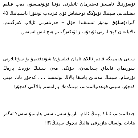
ئۇيغۇرنىڭ نامسىز قەھىرمان ئانىلرنى دۇنيا ئۇنۇتمىسۇن دەپ فىلىم
ئىشلىدىم، سېنىڭ ئۆيۇڭگە ئوخشاش ئۆي ئىزدەپ ئوتتۇرا ئاسىيانىڭ 40
گىرادۇسلۇق تومۇز ئىسىقىدا چۆل – جەزىلەرنى ئايلاپ كەزگىنىم،
تالايلىغان كېچىلەرنى ئۇيقۇسىز ئۆتكەزگىنىم ھىچ ئىش ئەمەس….
سېنى ھەممىگە قادىر ئاللاھ ئامان قىلسۇن! شۇندقتىمۇ بۇ سۇئاللارنى
سورىماي قانداق چىدايمەن، چۇنكى مەن سېنىڭ يۈرەك پارەڭ
تۇرسام، سېنىڭ مەندىن باشقا بالاڭ بولمىسا ….. كەچۇر ئانا، مېنى
كەچۇر، سېنى قوغدىيالمىدىم، مېنىڭدەك يارامسىز بالاڭنى كەچۇر!
چىدالمىدىم، ئانا ! مېنىڭ ئانام، بارمۇ سەن، سەن ھاياتمۇ سەن؟ ئەگەر
ھايات بولساڭ ھازىرقى ھالىڭ نىچۈك سېنىڭ؟!!!