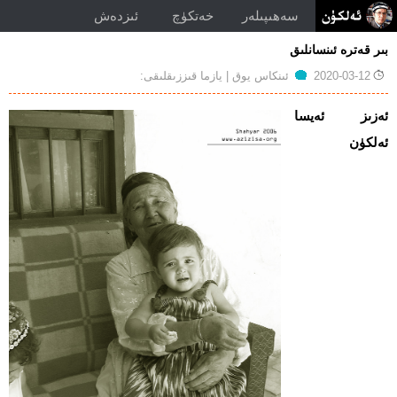
سەھىپىلەر
خەتكۈچ
ئىزدەش
بىر قەترە ئىنسانلىق
توغرۇلۇق
2020-03-12
ئىنكاس يوق
| يازما قىززىقلىقى:
بىر
قەترە
ئەزىز ئەيسا
ئىنسانلىق
ئەلكۈن