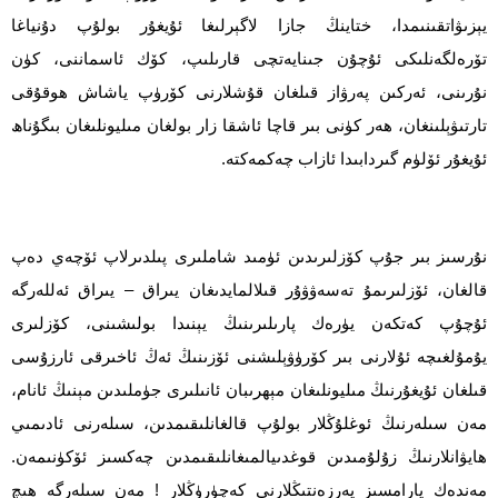
يېزىۋاتقىنىمدا، ختاينڭ جازا لاگېرلىغا ئۇيغۇر بولۇپ دۇنياغا
تۆرەلگەنلىكى ئۇچۇن جىنايەتچى قارىلىپ، كۆك ئاسماننى، كۈن
نۇرىنى، ئەركىن پەرۋاز قىلغان قۇشلارنى كۆرۈپ ياشاش ھوقۇقى
تارتىۋېلىنغان، ھەر كۈنى بىر قاچا ئاشقا زار بولغان مىليونلىغان بىگۇناھ
ئۇيغۇر ئۆلۈم گىردابىدا ئازاب چەكمەكتە.
نۇرسىز بىر جۇپ كۆزلىرىدىن ئۈمىد شاملىرى پىلدىرلاپ ئۆچەي دەپ
قالغان، ئۆزلىرىمۇ تەسەۋۋۇر قىلالمايدىغان يىراق – يىراق ئەللەرگە
ئۇچۇپ كەتكەن يۈرەك پارىلىرىنىڭ يېنىدا بولىشىنى، كۆزلىرى
يۇمۇلغىچە ئۇلارنى بىر كۆرۈۋېلىشنى ئۆزىنىڭ ئەڭ ئاخىرقى ئارزۇسى
قىلغان ئۇيغۇرنىڭ مىليونلىغان مېھرىبان ئانىلىرى جۈملىدىن مېنىڭ ئانام،
مەن سىلەرنىڭ ئوغلۇڭلار بولۇپ قالغانلىقىمدىن، سىلەرنى ئادىمىي
ھايۋانلارنىڭ زۇلۇمىدىن قوغدىيالمىغانلىقىمدىن چەكسىز ئۆكۈنىمەن.
مەندەك يارامسىز پەرزەنتىڭلارنى كەچۈرۈڭلار ! مەن سىلەرگە ھىچ