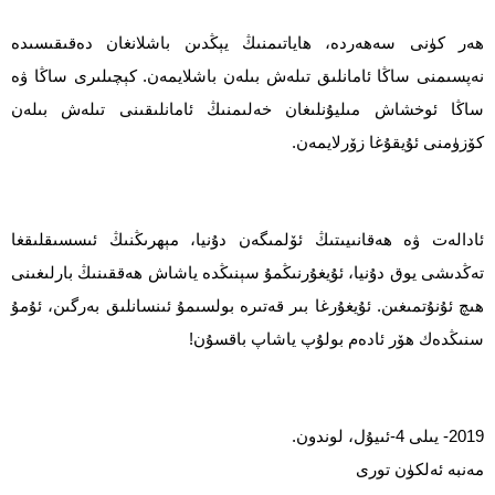
ھەر كۈنى سەھەردە، ھاياتىمنىڭ يېڭدىن باشلانغان دەقىقىسىدە
نەپسىمنى ساڭا ئامانلىق تىلەش بىلەن باشلايمەن. كېچىلىرى ساڭا ۋە
ساڭا ئوخشاش مىليۇنلىغان خەلىمنىڭ ئامانلىقىنى تىلەش بىلەن
كۆزۈمنى ئۇيقۇغا زۆرلايمەن.
ئادالەت ۋە ھەقانىيىتىڭ ئۆلمىگەن دۇنيا، مېھرىڭنىڭ ئىسسىقلىقغا
تەڭدىشى يوق دۇنيا، ئۇيغۇرنىڭمۇ سېنىڭدە ياشاش ھەققىنىڭ بارلىغىنى
ھىچ ئۇنۇتمىغىن. ئۇيغۇرغا بىر قەتىرە بولسىمۇ ئىنسانلىق بەرگىن، ئۇمۇ
سنىڭدەك ھۆر ئادەم بولۇپ ياشاپ باقسۇن!
2019- يىلى 4-ئىيۇل، لوندون.
مەنبە ئەلكۈن تورى