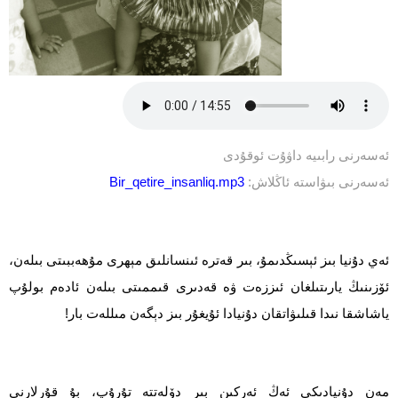
ئەسەرنى رابىيە داۋۇت ئوقۇدى
ئەسەرنى بىۋاستە ئاڭلاش:
Bir_qetire_insanliq.mp3
ئەي دۇنيا بىز ئېسىڭدىمۇ، بىر قەترە ئىنسانلىق مېھرى مۇھەببىتى بىلەن،
ئۆزىنىڭ يارىتىلغان ئىززەت ۋە قەدىرى قىممىتى بىلەن ئادەم بولۇپ
ياشاشقا نىدا قىلىۋاتقان دۇنيادا ئۇيغۇر بىز دېگەن مىللەت بار!
مەن دۇنيادىكى ئەڭ ئەركىن بىر دۆلەتتە تۇرۇپ، بۇ قۇرلارنى