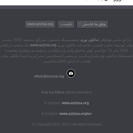
يۇقۇرىغا قايتىش ↑
باشبەت
www.azizisa.org
بارلىق نەشىر ھوقۇقى
ئەلكۈن تورى
سەھىپىسىگە مەنسۈپ. مەزكۇر سەھىپە 2015- يىلىدىن
بۇيان لوندوندا نەشىر قىلىنىپ كەلمەكتە. ئەلكۈن تورى
www.azizisa.org
نىڭ سەھىپە ئىزاھاتى
2021 يىلى 15- ئۆكتەبىر كۈنى تەكشۇرۇلدى ۋە يېڭىلاندى. سەھىپە مەزمۇنلىرى ھەققىدە
قىممەتلىك تەكىلىپ ۋە پىكىرلىرىڭىزنى بېرىشنى ئايىمىغايسىز. سىز ئەزىز ئەيسا ئەلكۈن بىلەن
ئېلخەت ئارقىلىق ئالاقىلىشاليسىز:
elkun@azizisa.org
official websites
:Aziz Isa Elkun
In Uyghur:
www.azizisa.org
In English:
www.azizisa.org/en
Copyright 2015-2021 | All rights reserved ©