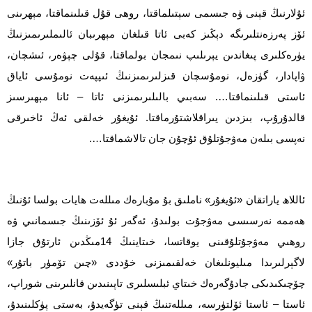
ئۇلارنىڭ قېنى ۋە جىسمى سېتىلماقتا، روھى قۇل قىلىنماقتا، مېھرىنى
ئۆز پەرزەنتلىرىگە دېڭىز كەبى ئاتا قىلغان مېھرىبان ئالىملىرىمىزنىڭ
يۈرەكلىرى پىغاندىن يېرىلىپ نىمجان بولماقتا، قۇلى چېۋەر، ئىشچان،
ۋاپادار، گۈزەل، نومۇسچان قىزلىرىمىزنىڭ ئىپپەت نومۇسى ئاياق
ئاستى قىلىنماقتا…. سەبىي بالىلىرىمىزنى ئاتا – ئانا مېھىرسىز
قالدۇرۇپ، بىزدىن يىراقلاشتۇرماقتا. ئۇيغۇر خەلقى ئەڭ ئاخىرقى
نەپسى بىلەن مەۋجۇتلۇق ئۇچۇن جان تالاشماقتا….
ئاللاھ ياراتقان «ئۇيغۇر» ناملىق بۇ مۇبارەك مىللەت ھايات بولسا ئۇنىڭ
ھەممە نەرسىسى مەۋجۇت بولىدۇ، ئەگەر ئۇ ئۆزىنىڭ جىسمانىي ۋە
روھىي مەۋجۇتلۇقىنى يوقاتسا، خىتاينىڭ 14مىڭدىن ئارتۇق جازا
لاگېرلىرىدا مىليونلىغان خەلقىمىزنى خۇددى «چىن تۆمۈر باتۇر»
چۆچىكىدىكى جادۇگەرەك خىتاي ئبلىسلىرى تاپىنىدىن قانلىرىنى شوراپ،
ئاستا – ئاستا ئۆلتۈرسە، مىللەتنىڭ قېنى تۈگەيدۇ، بەستى پۈكلىنىدۇ،