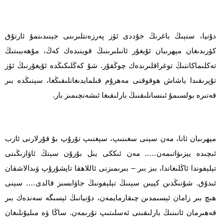
دۇنيا، سنېىڭ باغرىڭ خۇددى ئۆز پەرزەنتلىرىنى جېنىدىنمۇ ئارتۇق
كۆرىدىغان مېھرىبان ئۇيغۇر ئانىلىرىنىڭ قوينىدەك كەڭ، مۇھەببىتىڭ
تەكلىماكاننىڭ توغراقلىرىدەك چوڭقۇر. شۇ كەڭلىكىڭدە ئۇيغۇرنىڭ ئۆز
تۇپرىقىدا ياشاش ھوقوقنى مەھرۇم قىلمايدىغانلىقىڭغا، سېنىڭدە بىر
قەتىرە بولسىمۇ ئىنسانلىقنىڭ بارلىقىغا ئىشەنچىمىز بار.
مېھرىبان ئانا، مەن سېنى سغىنىپ، سېغنىپ تۇرۇپ بۇ قۇرلارنى ئازب
ئىچىدە يېزىۋاتىمەن….. مەن ئىككى يىل بۇرۇن سېنڭ ئاۋازىڭىنى
تېلېفوندا ئاڭلىغاندا، بىز بىر – بىرىمىزنى ئاللاھقا تاپشۇرۇپ ۋىدالاشقان
ئىدۇق. شۇنىڭدىن كېيىن سېنىڭ تېلېفونىڭ جاۋابسىز قالدى…. سېنى
ھىچ بىر زامان ئېسىمدىن چىقارمايمەن، دۇنيانىڭ ئېسىگە سەندەك بىر
قەھىرمان ئانىنىڭ بارلىقىنى ئەسلىتىپ تۇرىمەن. ساڭا ۋە مىليۇنلىغان