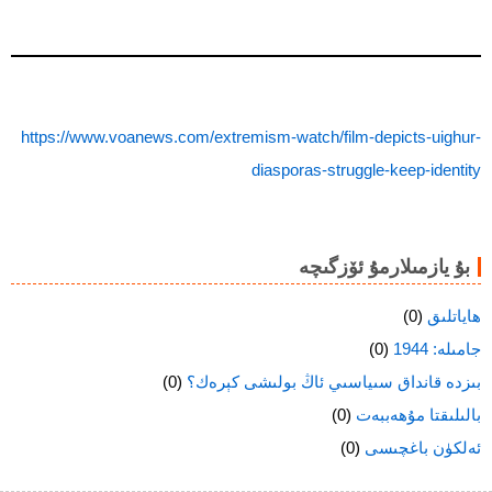
https://www.voanews.com/extremism-watch/film-depicts-uighur-
diasporas-struggle-keep-identity
بۇ يازمىلارمۇ ئۆزگىچە
ھاياتلىق
(0)
جامىلە: 1944
(0)
بىزدە قانداق سىياسىي ئاڭ بولىشى كېرەك؟
(0)
بالىلىقتا مۇھەببەت
(0)
ئەلكۈن باغچىسى
(0)