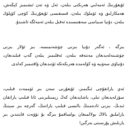
ئۇيغۇرنىڭ ئەمەلىي ھەرىكتى بىلەن، ئەل ۋە تەن ئىشىمىز كېڭەش،
ھەمكارلىق ۋە ئۆملۈك بىلەن، قىسقىسى ئۇيغۇرنىڭ كۈچى كۆپلۈك
بىلەن، دۇنيا سىياسى سەھنىسىدە ئەقىل بىلەن ئەمەلگە ئاشىدۇ.
بىزگە ، ئەگەر دۇنيا بىزنى چۈشەنمىسە، بىز ئۇلار بىزنى
چۈشىنەلەيدىغان مەنتەقە بىلەن، ئەقلىمىز بىلەن گەپ قىلىدىغان،
دۇنياۋى سەۋىيە ۋە كۆلەمدە ھەرىكەتكە ئۆتىدىغان ۋاقتىمىز كەلدى.
ئەي ياراتقۇچى ئىگىمىز، ئۇيغۇرنى سەن بىر ئۈممەت قىلىپ،
سۆزلەيدىغان تىلى، ياشايدىغان كەڭ زېمىنلىرىنى ئاتا قىلىپ ياراتقان
ئىدىڭ، بىزنى ئادەمنىڭ بالىسى قىلىپ ياراتتىڭ، گەرچە بىز سېنىڭ
ياراملىق بالاڭ بولالمىغان بولساقمۇ بىزگە بۇ نۆۋەت قايتىدىن بىر
يارىلىش پۇرسىتى بەرگىن!