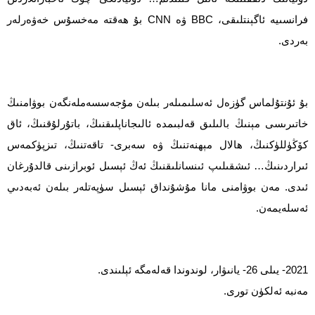
فرانسىيە ئاگېنتلىقى، BBC ۋە CNN بۇ ھەقتە مەخسۇس خەۋەرلەر
بەردى.
بۇ ئۇنتۇلماس گۈزەل ئەسلىمىلەر بىلەن مۇجەسسەملەنگەن بوۋامنىڭ
خاتىرىسى مېنىڭ بالىلىق قەلبىمدە ئالىجاناپلىقنىڭ، باتۇرلۇقنىڭ، ئاق
كۆڭۈللۈكنىڭ، ھالال مېھنەتنىڭ ۋە سەبرى- تاقەتنىڭ، تىزپۈكمەس
ئىراردىنىڭ… ئىشقىلىپ ئىنسانلىقنىڭ ئەڭ ئېسىل ئوبرازىنى قالدۇرغان
ئىدى. مەن بوۋامنى مانا مۇشۇنداق ئېسىل سۈپەتلەر بىلەن ئەبەدىي
ئەسلەيمەن.
2021- يىلى 26- يانىۋار، لوندوندا قەلەمگە ئېلىندى.
مەنبە ئەلكۈن تورى.