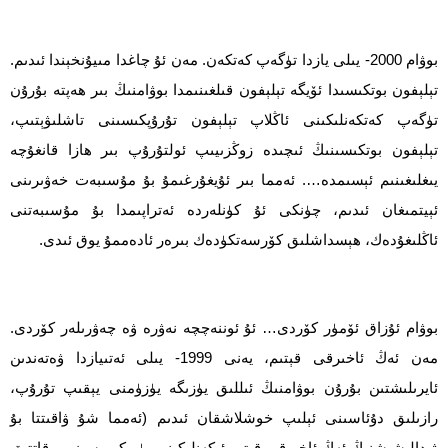
بوۋام 2000- يىلى يازدا تۈگەپ كەتكەن. مەن ئۇ چاغدا مىيۇنخېندا ئىدىم.
تېلېفون بوتكىسىدا ئۆيگە تېلېفون قىلغىنىمدا بوۋامنىڭ بىر ھەپتە بۇرۇن
تۈگەپ كەتكەنلىكىنى ئاڭلاپ تېلېفون تۇرۇپكىسىنى تاشلىۋېتىپ،
تېلېفون بوتكىسىنىڭ ئىچىدە زوڭزىيىپ ئولتۇرۇپ بىر ھازا قانغۇچە
يىغلىغىنىم ئېسىمدە…. ئەمما بىر ئۇيغۇرغىمۇ بۇ مۇسىبەت خەۋىرىنى
ئېيتمىغان ئىدىم، چۈنكى ئۇ كۈنلەردە ئەتراپىمدا بۇ مۇسىبەتنى
ئاڭلىغۇدەك، ھېسداشلىق كۆرسەتكۈدەك بىرەر ئادەممۇ يوق ئىدى.
بوۋام ئۇزاق ئۆمۈر كۆردى… ئۇ ئوننەچچە نەۋرە ۋە چەۋرىلەر كۆردى.
مەن ئەڭ ئاخىرقى قېتىم، يەنى 1999- يىلى ئەتىيازدا ۋەتەندىن
ئايرىلىشتىن بۇرۇن بوۋامنىڭ ئىللىق يۈزىگە يۈزۈمنى يېقىپ تۇرۇپ،
رازىلىق دۇئاسىنى ئېلىپ خوشلاشقان ئىدىم (ئەمما شۇ ۋاقىتتا بۇ
ۋىدالىشىشنىڭ ئەڭ ئاخىرقى قېتىم ئىكەنلىكىنى يۈرىكىم سېزىپ قاتتىق