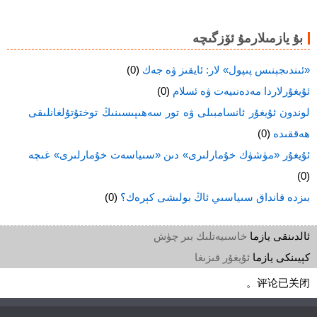
بۇ يازمىلارمۇ ئۆزگىچە
«ئىندىجېنىس پىپول» لار: ئايقىز ۋە جەك
(0)
ئۇيغۇرلاردا مەدەنىيەت ۋە ئسلام
(0)
لوندون ئۇيغۇر ئانسامبىلى ۋە تور سەھىپىسىنىڭ توختۇتۇلغانلىقى
ھەققىدە
(0)
ئۇيغۇر «مۈشۈك خۇمارلىرى» دىن «سىياسەت خۇمارلىرى» غىچە
(0)
بىزدە قانداق سىياسىي ئاڭ بولىشى كېرەك؟
(0)
ئالدىنقى يازما
خاسىيەتلىك بىر چۈش
كېيىنكى يازما
ئۇيغۇر قىزىغا
评论已关闭。