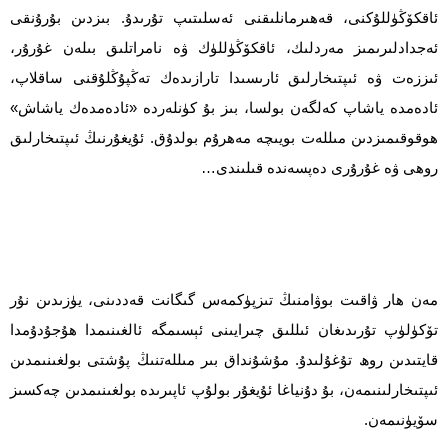
ئاقكۆڭۈللۇكنى، قەھىرمانلىقنى ئەسلىتىپ تۇرىدۇ. بىزدىن بۇرۇنقى
ئەجدادلىرىمىز مەردلىك، ئاقكۆڭۈللۈك ۋە نامراتلىق بىلەن غۇرۇر،
ئىززەت ۋە ئىپتىخارلىق ئارىسىدا تارازىدەك تەڭپۇڭلۇقنى ساقلاپ،
ئادەمدە ياشاپ كەلگەن بولسا، بىز بۇ كۈنلەردە «ئادەمدەك ياشاش»
ھوقوقىمىزدىن مىللەت بويىچە مەھرۇم بولدۇق. ئۇيغۇرنىڭ ئىپتىخارلىق
روھى ۋە غۇرۇرى دەپسەندە قىلىندى…
مەن ھار ۋاقىت بوۋامنىڭ تىزپۈكمەس گىگانت قەددىنى، يۈزىدىن نۇر
تۆكۈلۈپ تۇرىدىغان ئىللىق چىرايىنى ئېسىمگە ئالغىنىمدا ھۇجۇدۇمدا
قايتىدىن روھ تۇغۇلىدۇ. مۇشۇنداق بىر مىللەتنىڭ پۇشتى بولغىنىمدىن
ئىپتىخارلىنىمەن، بۇ دۇنياغا ئۇيغۇر بولۇپ ئاپىرىدە بولغىنىمدىن چەكسىز
سۆيۈنىمەن.