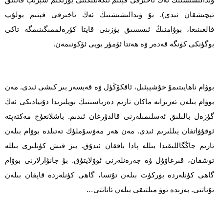
ئېچىشقان ئىدى). بۇ ۋىدالىشىشنىڭ ئەڭ ئاخىرقى قېتىم بولۇپ
قالغىنىغا، بوۋامنىڭ ئىسسىق يۈزىنى قايتا كۆرەلممىگىنىمگە تاكى
بۈگۈنكى كۈنگە قەدەر ۋە ھەتتا ئۆمۈر بويى ئۆكۈنىمەن.
بوۋام ناھايىتىمۇ خۇشپېئىل، ئاقكۆڭۈل ۋە قەيسەر بىر كىشى ئىدى. مەن
بوۋام بىلەن ئەزىزانە ماكان تارىم دەرياسىنىڭ بويلىرىدا دۇنيادىكى ئەڭ
گۈزەل بالىلىق ئەسلىمىلەرنى قالدۇرغان ئىدىم. باشلانغۇچ مەكتەپتە
ئوقۇۋاتقان يىللىرىم ئىدى. مەن ھەر مەۋسۇملۈك تەتىلدە بوۋام بىلەن
تارىم جاڭگاللىقىدا بىللە پادا باققان ئىدۇق. بىز قىش كۈنلىرى بىللە
توشقان، قىرغاۋۇل ۋە جەرەنلەرنى ئوۋلايتۇق. بۇ جانۋارلارنى بوۋام
گاھى كۈنلەردە بۈركۈت بىلەن تۇتسا، گاھى كۈنلەردە قاپقان بىلەن
تۇتاتتى. بەزىدە ئوۋ مىلتىقى بىلەن ئاتاتتى…