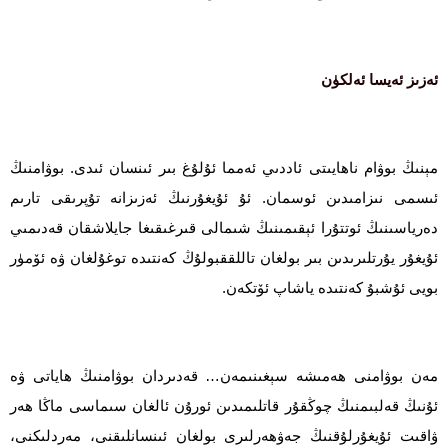
ئەزىز ئەيسا ئەلكۈن
مېنىڭ بوۋام ناھايىتى ئاددىي ئەمما ئۇلۇغ بىر ئىنسان ئىدى. بوۋامنىڭ
ئىسمى نىزامىدىن ئوسمان. ئۇ ئۇيغۇرنىڭ ئەزىزانە تۇپرىقى تارىم
دەرياسىنىڭ ئوتتۇرا ئېقىمىنىڭ شىمالى قىرغىقىغا جايلاشقان قەدىمىي
ئۇيغۇر يۇرتلىرىدىن بىر بولغان تاللققبولۇڭ كەنتىدە توغۇلغان ۋە ئۆمۈر
بويى ئۇشبۇ كەنتىدە ياشاپ ئۆتكەن.
مەن بوۋامنى ھەمىشە سېغىنىمەن… قەدىردان بوۋامنىڭ ھاياتى ۋە
ئۇنىڭ قەلبىمنىڭ چوڭقۇر قاتلىمىدىن ئورۇن ئالغان سىماسى ماڭا ھەر
ۋاقىت ئۇيغۇرلۇقنىڭ جەۋھەرلىرى بولغان ئىنسانلىقنى، مەردلىكنى،