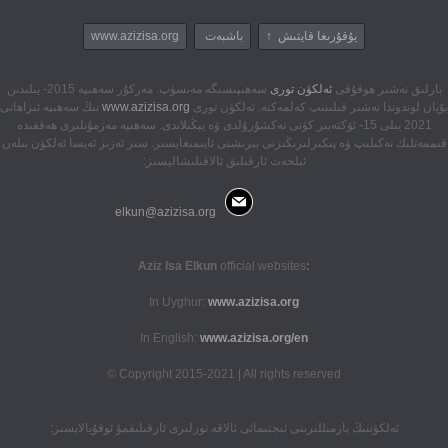
يۇقۇرىغا قايتىش ↑
باشبەت
www.azizisa.org
بارلىق نەشىر ھوقۇقى
ئەلكۈن تورى
سەھىپىسىگە مەنسۈپ. مەزكۇر سەھىپە 2015- يىلىدىن
بۇيان لوندوندا نەشىر قىلىنىپ كەلمەكتە. ئەلكۈن تورى
www.azizisa.org
نىڭ سەھىپە ئىزاھاتى
2021 يىلى 15- ئۆكتەبىر كۈنى تەكشۇرۇلدى ۋە يېڭىلاندى. سەھىپە مەزمۇنلىرى ھەققىدە
قىممەتلىك تەكىلىپ ۋە پىكىرلىرىڭىزنى بېرىشنى ئايىمىغايسىز. سىز ئەزىز ئەيسا ئەلكۈن بىلەن
ئېلخەت ئارقىلىق ئالاقىلىشاليسىز:
elkun@azizisa.org
official websites
:Aziz Isa Elkun
In Uyghur:
www.azizisa.org
In English:
www.azizisa.org/en
Copyright 2015-2021 | All rights reserved ©
ئەلكۈننىڭ يازمىللىرىنى ئىجتىمائى ئالاقە تورلىرى ئارقىلىقمۇ ئوقۇيالايسىز: