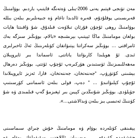
مەن تۈنجى قېتىم يەنى 2006-يىلى ۋەتەنگە قايتىپ باردىم. بوۋامنىڭ
قەبرىسىنى يوقلۇدۇم، قەبرە ئالدىدا تاغام ۋە جىيەنلىرىم بىلەن بىللە
بوۋامنىڭ روھى ئۇچۇن قۇرئان تىلاۋەت قىلدۇق. شۇ ۋاقىتتا ھايات
بولغان مومامنىڭ ماڭا ئېيتىپ بېرىشىچە «بالام، بوۋىڭىز سىزگە بەك
ئامراقتى … بوۋىڭىز سەكراتتا يېتىۋاتقان كۈنلەرىنىڭ ئەڭ ئاخىرلىرى
ئىدى. ئۇ ھويلىدا كارىۋاتتا ياتاتتى. ئاسماندا بىر ئايروپىلان
مەھەللىمىزنىڭ ئۈستىدىن ھۆركىرەپ ئۇچۇپ ئۆتتى. بوۋىڭىز دەرھال
بېشىنى كۆتۈرۈپ، “جەننەتخان، جەننەتخان، قارا، ئەزىز ئايروپىلاندا
ئۇچۇپ كېلىۋاتىدۇ … ” دەپ، قولى بىلەن ئاسماننى كۆرسىتىپ
جۆيلۈدى. بوۋىڭىز شۇنىڭدىن كېيىن بىر ئېغىزمۇ گەپ قىلمىدى ۋە شۇ
كۈننىڭ ئەتىسى بىز بىلەن ۋىدالاشتى…».
يېقىنقى كۈنلەردە بوۋام ۋە مومامنىڭ خۇش چىراي سىماسىنى
چۈشۈمدە كۆردۇم … مېھرىبان ئاللاھدىن سۆيۈملۈك بوۋام ۋە