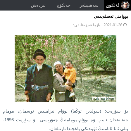
سەھىپىلەر
خەتكۈچ
ئىزدەش
بوۋامنى ئەسلەيمەن
2021-01-26
| يازما قىززىقلىقى:
بۇ سۈرەت: (سولدىن ئوڭغا) بوۋام نىزامىدىن ئوسمان، مومام
جەننەتخان نايىپ ۋە بوۋام-مومامنىڭ چەۋرىسى. بۇ سۈرەت 1996-
يىلى ئاتا-ئانامنىڭ ئۆيىدىكى باغچىدا تارتىلغان.