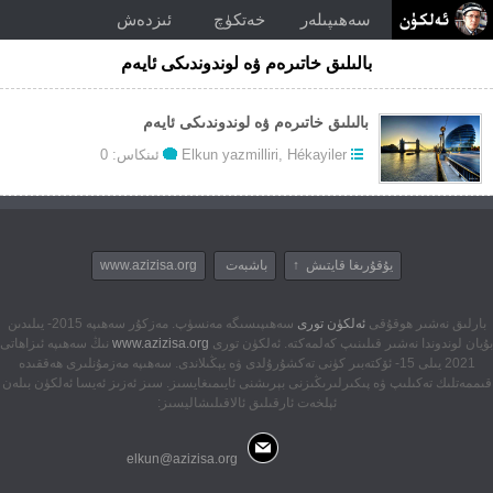
سەھىپىلەر
خەتكۈچ
ئىزدەش
بالىلىق خاتىرەم ۋە لوندوندىكى ئايەم
بالىلىق خاتىرەم ۋە لوندوندىكى ئايەم
Hékayiler
,
Elkun yazmilliri
ئىنكاس: 0
يۇقۇرىغا قايتىش ↑
باشبەت
www.azizisa.org
بارلىق نەشىر ھوقۇقى
ئەلكۈن تورى
سەھىپىسىگە مەنسۈپ. مەزكۇر سەھىپە 2015- يىلىدىن
بۇيان لوندوندا نەشىر قىلىنىپ كەلمەكتە. ئەلكۈن تورى
www.azizisa.org
نىڭ سەھىپە ئىزاھاتى
2021 يىلى 15- ئۆكتەبىر كۈنى تەكشۇرۇلدى ۋە يېڭىلاندى. سەھىپە مەزمۇنلىرى ھەققىدە
قىممەتلىك تەكىلىپ ۋە پىكىرلىرىڭىزنى بېرىشنى ئايىمىغايسىز. سىز ئەزىز ئەيسا ئەلكۈن بىلەن
ئېلخەت ئارقىلىق ئالاقىلىشاليسىز:
elkun@azizisa.org