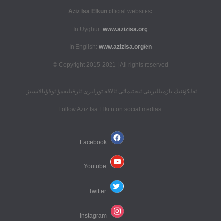
official websites
:Aziz Isa Elkun
In Uyghur:
www.azizisa.org
In English:
www.azizisa.org/en
Copyright 2015-2021 | All rights reserved ©
ئەلكۈننىڭ يازمىللىرىنى ئىجتىمائى ئالاقە تورلىرى ئارقىلىقمۇ ئوقۇيالايسىز:
:Follow Aziz Isa Elkun on social medias
Facebook
Youtube
Twitter
Instagram