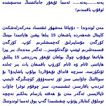
يەنە…….يەنە….. ئەمما ئۇيغۇر جامائىتىنىڭ مەسچىتىدە
ئوقۇپ باقمىدىم!
مەن لوندوندا – دۇنياغا مەشھۇر ئىقتىساد مەركەزلەشكەن
كاپىتال شەھەردە ياشىغان 15 يىلغا يېقىن ھاياتىمدا مېنىڭ
كۆرگەن مۇساپىرلىق كەچمىشلىرىم كۆپ. كۆرگەن
قىسمەتلىرىم ئېيتىپ تۈگەتكۈسىز… ئەگەر مەندەك بىر يېزا
ھاياتىغا تويۇنۇپ چوڭ بولغان ئۇيغۇر پەرزەنتى 15 يىللىق
ھاياتىنى ئاتام ۋە ئانام كۆرۈپ باقمىغان يات بىر ئەلدە
ئۆتكۈزسە، سىزچە قانداق تۇيغۇلاردا بولۇپ ياشايدۇ؟ بۇ
سوئالنىڭ جاۋابىنى سىز ئۆز تەسەۋۋۇر كۈچىڭىزگە تايىنىپ
ئىزدەپ باقارسىز، ئىشىنىمەن، سىز چوقۇم توغرا جاۋاب
تاپالايسىز. ئەگەر مەن بۇ ھەقتە يازسام بەلكىم نەچچە
توملۇق كىتابلار پۈتۈپ چىقىشىمدا گەپ يوق ئەمما لوندوننىڭ