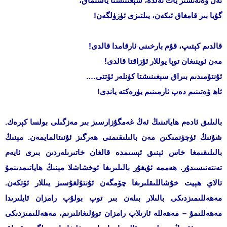
ئەل ۋەتەنسىز يات ئەلدە، سېغىنىشتا ياشىماق،
گۇيا بىر قامغاق ئىكەن، يىلتىزى ئۈزۈلگەن!
قالدىم كېتىپ، قۇم بارخىنى ئارقامدا قالدى!
مەن ئوينىغان توپا يوللار ئۇزاقتا قالدى!
ئۇنتۇمىدىم بىراق سېغىنىشتا كۈنلەر ئۆتتى….
ئاھ ۋەتىنىم دەپ ئارمىنىم يۈرەكتە ياندى!
بالىلىق ئادەم ھاياتىنىڭ ئەڭ غەمگۇزارسىز بىر مەزگىلى بولسا كېرەك.
شۇنىڭ ئۈچۈنمىكىن مەن بالىلىقىمنى ھەرگىز ئۇنىتالمايمەن. مېنىڭ
بالىلىقىمغا خاس ئېنىق ئېسىمدە قالغان خاتىرىلەردىن بىرى ئايەم
تەنتەنىسىدۇر. ھەممە ئۇيغۇر بالىلىرىغا ئوخشاشلا مېنىڭ ھاياتىمدىنمۇ
تالاي ھېيت خۇشاللىقلىرىغا چۆمگەن ئۇنتۇلغۇسىز يىللار ئۆتكەن.
مەھەللىمىزدىكى بالىلار بىلەن بىر توپ بولۇپ رامزان ئايلىرىدا
مەھەللىمۇ – مەھەللە ئارىلاپ رامزان توۋلىغانلىرىم، مەھەللىمىزدىكى