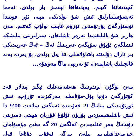
كىيىدىغانغا كىيىم، يەيدىغانغا نېنىمىز بار بولدى. ئەمما
ئەپسۇسلىنارلىق ئىش شۇ بولدىكى مېنى ئۆز قوينىدا
ئۆستۈرگەن يۇرتۇمدىن ئۆزۈم غايىب بولۇپ كەتتىم. مەن
ھازىر شۇ بالىلىقىمدا نەزەر تاشلىغان، سىرلىرىنى بىلىشكە
ئىنتىلگەن ئۇپۇق سۆيگەن غەربىنىڭ ئەڭ – ئەڭ غەربىدىكى
بىر ئارال دۆلەتتە ياشاۋاتقىلى 14 يىل بولدى، بۇ يەردە يەنە
قانچىلىك ياشايمەن، ئۇ تەرىپى ماڭا مەۋھۇم…
مەن بۈگۈن لوندوننىڭ ھەشەمەتلىك ئېگىز بىنالار قەد
كۆتۈرگەن دۇنيا پۇل-مۇئامىلە مەركىزىدە تۇرۇپ، ئىش
ئورنۇمدىكى بىنانىڭ 9- قەۋىتىدە ئەتىگەن سائەت 9:00 دا
ئىش باشلىشىمىزدىن بۇرۇن ئۇلۇغ قۇربان ھېيىتى نامىزىنى
دۇنيانىڭ ھەر ئىقلىمىدىن كەلگەن 20 گە يېقىن مۇسۇلمان
خىزمەتداشلىرىم بىلەن بىرگە ئوقۇپ دۇئاغا قول