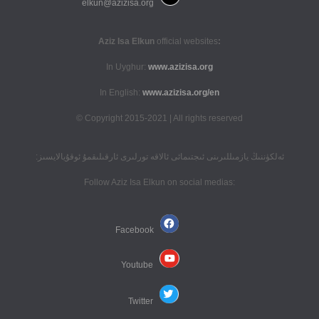
elkun@azizisa.org
official websites
:Aziz Isa Elkun
In Uyghur:
www.azizisa.org
In English:
www.azizisa.org/en
Copyright 2015-2021 | All rights reserved ©
ئەلكۈننىڭ يازمىللىرىنى ئىجتىمائى ئالاقە تورلىرى ئارقىلىقمۇ ئوقۇيالايسىز:
:Follow Aziz Isa Elkun on social medias
Facebook
Youtube
Twitter