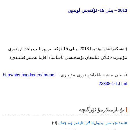
2013 – يىلى 15- ئۆكتەبىر، لوندون
(ئەسكەرتىش: بۇ تېما 2013- يىلى 15-ئۆكتەبىر يېزىلىپ باغداش تورى
مۇنبىرىدە ئېلان قىلىنغان نۇسخىسى ئاساسادا قايتا نەشىر قىلىندى)
ئەسلى مەنبە باغداش تورى مۇنبىرى:
http://bbs.bagdax.cn/thread-
23338-1-1.html
بۇ يازمىلارمۇ ئۆزگىچە
«ئىندىجېنىس پىپول» لار: ئايقىز ۋە جەك
(0)