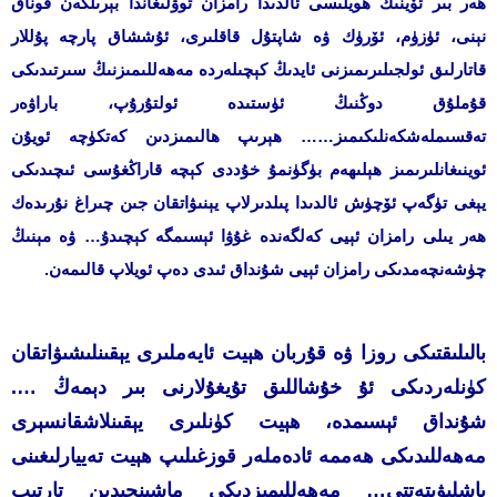
ھەر بىر ئۆينىڭ ھويلىسى ئالدىدا رامزان توۋلىغاندا بېرىلگەن قوناق
نېنى، ئۈزۈم، ئۆرۈك ۋە شاپتۇل قاقلىرى، ئۇششاق پارچە پۇللار
قاتارلىق ئولجىلىرىمىزنى ئايدىڭ كېچىلەردە مەھەللىمىزنىڭ سىرتىدىكى
قۇملۇق دوڭنىڭ ئۈستىدە ئولتۇرۇپ، باراۋەر
تەقسىملەشكەنلىكىمىز……
ھېرىپ ھالىمىزدىن كەتكۈچە ئويۇن
ئوينىغانلىرىمىز ھېلىھەم بۈگۈنمۇ خۇددى كېچە قاراڭغۇسى ئىچىدىكى
يېغى تۈگەپ ئۆچۈش ئالدىدا پىلدىرلاپ يېنىۋاتقان جىن چىراغ نۇرىدەك
ھەر يىلى رامزان ئېيى كەلگەندە غۇۋا ئېسىمگە كېچىدۇ… ۋە مېنىڭ
چۈشەنچەمدىكى رامزان ئېيى شۇنداق ئىدى دەپ ئويلاپ قالىمەن.
بالىلىقتىكى روزا ۋە قۇربان ھېيت ئايەملىرى يېقىنلىشىۋاتقان
كۈنلەردىكى ئۇ خۇشاللىق تۇيغۇلارنى بىر دېمەڭ ….
شۇنداق ئېسىمدە، ھېيت كۈنلىرى يېقىنلاشقانسېرى
مەھەللىدىكى ھەممە ئادەملەر قوزغىلىپ ھېيت تەييارلىغىنى
باشلىۋېتەتتى… مەھەللىمىزدىكى ماشىنچىدىن تارتىپ