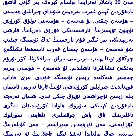
مەن 10 ياشلار ئەتراپىدا بولسام كېرەك، بىر كۈنى قاتتىق
يامغۇردىن كېيىن غەرب تەرەپتىن شۇنداق چىرايلىق ھەسەن
– ھۈسەن چىقتى. بۇ ھەسەن – ھۈسەننى تولۇق كۆرۈش
ئۈچۈن ئۆيىمىزنىڭ ئارقىسىدىكى قۇرۇق دەريانىڭ قارشى
تەرىپىدىكى بىر ئېگىز قۇم بارخىنىنىڭ ئەڭ ئۈستىگە چىقىپ
شۇ ھەسەن – ھۈسەن چىققان غەرب ئاسمىنىغا تىكىلگەچ
چوڭقۇر ئويغا پېتىپ نەزىرىمنى يىراق- يىراقلارغا، كۆز نۇرۇم
يەتكەن نىشانلارغا تاشلىدىم. ئۇ ھەسەن – ھۈسەن يېرىم
چەمبەر شەكلىدە زېمىن ئۈستىگە خۇددى بىرى قاداپ
قويغاندەك چىرايلىق كۆرۈنەتتى، ئۇنىڭ ئارقا تەرىپى ئاسمان
بىلە زېمىن ئۇچراشقان ئۇپۇق چېكى ئىدى. شىمال تەرەپتە
يامغۇردىن كېيىنكى سۈزۈك ھاۋادا كۆرۈنىدىغان تەڭرى
تاغلىرىنىڭ ئاق باش چوققىلىرى ناھايىتى سۈرلۈك
كۆرۈنەتتى. مەن ئۆزۈمدىن سورايتتىم “ مەن كۈنلەرنىڭ
بىرىدە، چوڭ بولغاندا ئەشۇ ئېگىز تاغلارنىڭ ئۇ تەرىپىگە