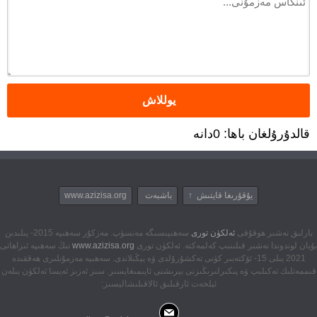
قالدۇرۇلغان باھا: 0دانە
يۇقۇرىغا قايتىش ↑
باشبەت
www.azizisa.org
بارلىق نەشىر ھوقۇقى
ئەلكۈن تورى
سەھىپىسىگە مەنسۈپ. مەزكۇر سەھىپە 2015- يىلىدىن
بۇيان لوندوندا نەشىر قىلىنىپ كەلمەكتە. ئەلكۈن تورى
www.azizisa.org
نىڭ سەھىپە ئىزاھاتى
2021 يىلى 15- ئۆكتەبىر كۈنى تەكشۇرۇلدى ۋە يېڭىلاندى. سەھىپە مەزمۇنلىرى ھەققىدە
قىممەتلىك تەكىلىپ ۋە پىكىرلىرىڭىزنى بېرىشنى ئايىمىغايسىز. سىز ئەزىز ئەيسا ئەلكۈن بىلەن
ئېلخەت ئارقىلىق ئالاقىلىشاليسىز: