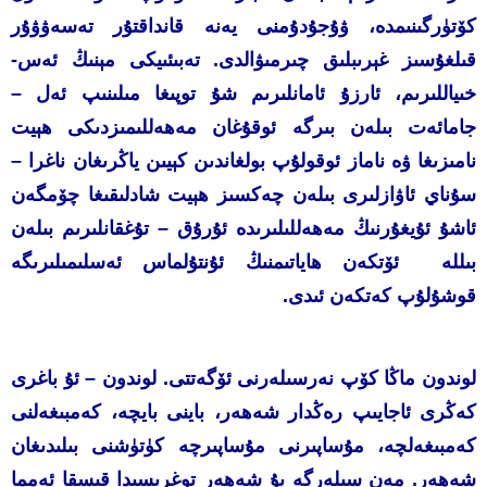
كۆتۈرگىنىمدە، ۋۇجۇدۇمنى يەنە قانداقتۇر تەسەۋۋۇر
قىلغۇسىز غېرىبلىق چىرمىۋالدى. تەبىئىيكى مېنىڭ ئەس-
خىياللىرىم، ئارزۇ ئامانلىرىم شۇ توپىغا مىلىنىپ ئەل –
جامائەت بىلەن بىرگە ئوقۇغان مەھەللىمىزدىكى ھېيت
نامىزىغا ۋە ناماز ئوقولۇپ بولغاندىن كېيىن ياڭرىغان ناغرا –
سۇناي ئاۋازلىرى بىلەن چەكسىز ھېيت شادلىقىغا چۆمگەن
ئاشۇ ئۇيغۇرنىڭ مەھەللىلىرىدە ئۇرۇق – تۇغقانلىرىم بىلەن
بىللە ئۆتكەن ھاياتىمنىڭ ئۇنتۇلماس ئەسلىمىلىرىگە
قوشۇلۇپ كەتكەن ئىدى.
لوندون ماڭا كۆپ نەرسىلەرنى ئۆگەتتى. لوندون – ئۇ باغرى
كەڭرى ئاجايىپ رەڭدار شەھەر، باينى بايچە، كەمبىغەلنى
كەمبىغەلچە، مۇساپىرنى مۇساپىرچە كۈتۈشنى بىلىدىغان
شەھەر. مەن سىلەرگە بۇ شەھەر توغرىسىدا قىسقا ئەمما