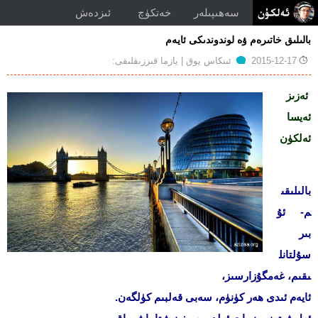
سەھىپىلەر
خەتكۈچ
ئىزدەش
بالىلىق خاتىرەم ۋە لوندوندىكى ئايەم
توغرۇلۇق
2015-12-17
ئىنكاس يوق
| يازما قىززىقلىقى:
بالىلىق
خاتىرەم
ئەزىز
ۋە
لوندوندىكى
ئەيسا
ئايەم
ئەلكۈن
بالىلىقى
م- ئۇ
بىر
سۇلتانل
ىقىم، غەمگۇزارسىز،
ئايەم ئىدى ھەر كۈنۈم، سەبى قەلبىم كۈلگەن.