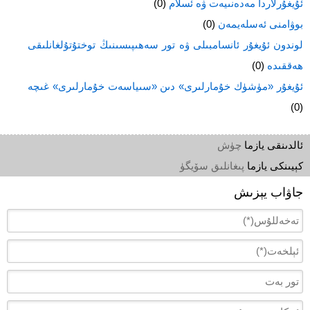
ئۇيغۇرلاردا مەدەنىيەت ۋە ئسلام
(0)
بوۋامنى ئەسلەيمەن
(0)
لوندون ئۇيغۇر ئانسامبىلى ۋە تور سەھىپىسىنىڭ توختۇتۇلغانلىقى
ھەققىدە
(0)
ئۇيغۇر «مۈشۈك خۇمارلىرى» دىن «سىياسەت خۇمارلىرى» غىچە
(0)
ئالدىنقى يازما
چۈش
كېيىنكى يازما
پىغانلىق سۆيگۈ
جاۋاب يېزىش