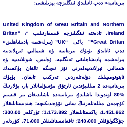
بىرىتانىيە» دەپ ئاتىلىدۇ. ئىنگلىزچە يېزىلىشى:
United Kingdom of Great Britain and Northern
Ireland، ئادەتتە ئېنگىلىزچە قىسقارتىلىپ “Britan” ،
“Great Britan” ياكى “UK” (بىرلەشمە پادىشاھلىق»
دەپ ئاتايدۇ. بۈيۈك بىرىتانىيە ۋە شىمالىي ئىرېلاندىيە
بىرلەشمە پادىشاھلىقى ئەنگلىيە، ۋەلىس، شوتلاندىيە ۋە
شىمالىي ئېرلاندىيەلەرنى ئۆز ئىچىگە ئالغان يۈكسەك
ئاپتونومىيىلىك دۆلەتلەردىن تەركىب تاپقان. بۈيۈك
بىرىتانىيەدە 2 مىللىيۇندىن ئارتۇق مۇسۇلمانلار بار، بۇلارنىڭ
%80 لوندوندا ياشايدۇ. بىرتانىيەدە ياشايدىغان بىر قىسىم
كۆچمەن مىللەتلەرنىڭ سانى تۆۋەندىكىچە: ھىندىستانلىقلار
1،451،862، پاكىستانلىقلار 1،173،892؛ تۈركلەر 300،00؛
جۇڭگولۇقلار 240،000؛ ئافغانىستانلىقلار 71،000، كۇردلەر