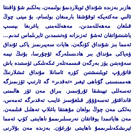
ھازىر بەزىدە شۇنداق ئويلاردىمۇ بولىمەن، بەلكىم شۇ ۋاقىتتا
ئالىي مەكتەپكە ئوقۇشقا بارمىغان بولسام، بۇ مېنى چوڭ
قىلغان مەھەللەمدىن، مەھەللەمنى باغرىغا بېسىپ
ياشنىتىۋاتقان ئەشۇ ئەزىزانە ۋەتىنىمدىن ئايرىلماس ئىدىم…
ئەمما بىز شۇنداق كۆنگەن، ھايات سەپىرىمىز ياكى ئۇنداق
ۋەياكى مۇنداق بىر ھادىسىلەرگە ئۇچۇرسا، بۇنىڭ نېمە
سەۋەبتىن يۈز بەرگەن قىسمەتلەر ئىكەنلىكى ئۈستىدە باش
قاتۇرۇپ ئويلىنىشتىن كۆرە ئاسانلا مۇنداق ئىشلارنىڭ
ھەممىسىنى گۇناھى ئېغىر «تەقدىر» گە ئارتىپ ئۆزىمىزگە
تەسەللى تېپىشقا ئۇرۇنىمىز. بىراق مەن ئۆز ھالىمنى
قانداقتۇر تەسەۋۋۇر قىلغۇسىز غايىب تەقدىرگە ئەمەس،
بەلكى مەن چوڭ بولغان مۇھىتقا باغلاپ تەھلىل قىلىمەن.
مەن ھاياتىمدا يوقاتقان نەرسىلىرىممۇ ناھايىتى كۆپ ئەمما
ئېرىشكەنلىرىممۇ ناھايىتى نۇرغۇن. بەزىدە مەن بۇلارنى