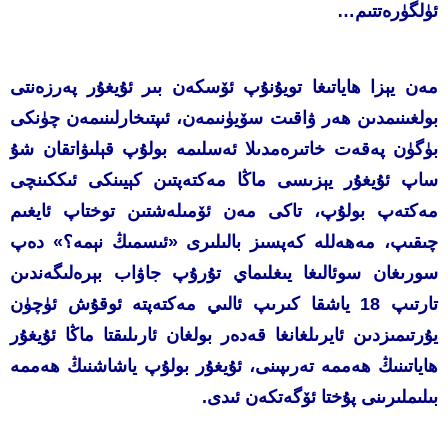
ئۈلگۈرەتتىم…
مەن يېزا ھاياتىغا تويۇنۇپ ئۆسكەن بىر ئۇيغۇر پەرزەنتى
بولغىنىمدىن ھەر ۋاقىت سۆيۈنىمەن، ئىپتىخارلىنىمەن چۈنكى
بۈگۈن پەقەت خاتىرەمدىلا ئەسلىمە بولۇپ قېلىۋاتقان شۇ
ساپ ئۇيغۇر يېزىسى ماڭا مەكتەپتىن كېيىنكى ئىككىنچى
مەكتەپ بولۇپ، تاكى مەن ئۆمىلەشتىن توختاپ ئايغىم
چىقىپ، مەھەللە كەپسىز بالىلىرى «ئىسمىڭ نېمە؟» دەپ
سورىغان سوئالىغا يىغلىماي تۇرۇپ جاۋاب بېرەلىگەندىن
تارتىپ 18 ياشقا كىرىپ ئالىي مەكتەپتە ئوقۇش ئۈچۈن
يۇرتىمىزدىن ئايرىلغانغا قەدەر بولغان ئارىلىقتا ماڭا ئۇيغۇر
ھاياتىنىڭ ھەممە تەرىپىنى، ئۇيغۇر بولۇپ ياشاشنىڭ ھەممە
بىلىملىرىنى پۇختا ئۆگەتكەن ئىدى.