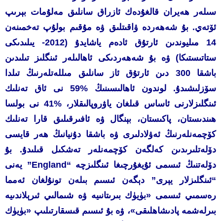
سىلەر ھەيران قالغۇدەك ئازراق سانلىق مەلۇمات بېرىپ
ئۆتەي. بۇ شەھەردە ۋاقىتلىق ۋە مۇقىم بولۇپ تەخمىنەن
14 مىليوندىن ئارتۇق ئادەم ياشايدۇ (2012- يىلىدىكى
ستاتىستىكا) ۋە بۇ شەھەردىكى ئاھالىلەر ئىنگلىز تىلىدىن
باشقا 300 دىن ئارتۇق ئاز سانلىق مىللەتلەرنىڭ تىلدا
سۆزلىشىدۇ. لوندون ئاھالىسىنىڭ %59 نى ئاق تەنلىك
ئىنگلىزلارنى ئاساس قىلغان ياۋروپالىقلار، %41 نى بولسا
ھىندىستان، پاكىستان، بېنگال ۋە ئافىرقىلىق قارا تەنلىك
كۆچمەنلەرنىڭ ئەۋلادلىرى ۋە باشقا دۇنيانىڭ ھەر قايسى
دۆلەتلىرىدىن كەلگەن كۆچمەنلەر تەشكىل قىلىدۇ. بۇ
دۆلەتنىڭ ئىسمى ئۇيغۇرچىغا ئىنگلىزچە “England” يەنى
“ئىنگلىزلار يېرى” دېگەن ئىسىم بىلەن تونۇلغان ئەمما
رەسمىي ئىسمى «بۈيۈك بىرىتانىيە ۋە شىمالىي ئىرېلاندىيە
بىرلەشمە پادىشاھلىقى»، ۋە بۇ ئىسىم قىسقارتىلىپ «بۈيۈك