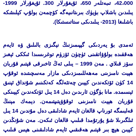
42،000، تىبەتلەر 650، ئۇيغۇرلار 300. ئۇيغۇرلار 1999-
يىلىدىن باشلاپ بۈيۈك بىرىتانىيەگە كۆچمەن بولۇپ كېلىشكە
باشلىغا (2013- يىلىدىكى ستاتىستىكا).
ئەمدى بۇ يەردىكى گېپىمىزنىڭ نېگىزى بالىلىق ۋە ئايەم
ھەققىدە بولۇۋاتقىنى ئۈچۈن ئۆزۈم توغرىسىدا ئىككى ئېغىز
سۆز قىلاي . مەن 1999 – يىلى ئەڭ ئاخىرقى قېتىم قۇربان
ھېيت نامىزىنى مەھەللىمىزدىكى مازار مەسچىتىدە ئوقۇپ
14 كۈن ئۆتكەندىن كېيىن چەتئەلگە كەتكىنىم شۇنداق ئېنىق
ئېسىمدە. مانا بۈگۈن ئارىدىن دەل 14 يىل ئۆتكەندىن كېيىنكى
قۇربان ھېيت نامىزىنى ئوقۇۋېتىپتىمەن. دېمەك مېنىڭ
قەلبىمگە ئورناپ قالغان ئايەم شادلىقى دەل مۇندىن 14 يىل
ئىلگىرىلا شۇ يۇرتۇمدا قىلىپ قالغان ئىكەن. مەن شۇنڭدىن
كېيىن ھېچ بىر قېتىم ھەقىقىي ئايەم شادلىقىنى ھېس قىلىپ