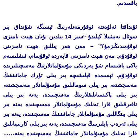
باقمىدىم.
ئۇنداقتا ئەلۋەتتە ئوقۇرمەنلەرنىڭ ئېسىگە شۇنداق بىر
سوئال تەبىئىيلا كېلىدۇ “سىز 14 يىلدىن بۇيان ھېيت نامىزى
ئوقۇمىدىڭىزمۇ؟” – مەن ھەر يىللىق ھېيت نامىزىنى
ئوقۇدۇم. مەن ھېيت نامىزىنى قايەردە ئوقۇسام، ئىشلىسەم
ياكى ياشىسام شۇ يەردىكى مۇسۇلمانلارنىڭ مەسچىتلىرىدە
ئوقۇدۇم. ئېسىمدە قېلىشىچە بىر يىلى تۈرك جامائىتىنىڭ
مەسچىتىدە، بىر يىلى سومالىلىق مۇسۇلمانلار مەسچىتىدە،
بىر يىلى پاكىستانلىقلارنىڭ مەسچىتىدە، يەنە بىر يىلى
ئافىرقىلىق قارا تەنلىك مۇسۇلمانلار مەسچىتىدە يەنە بىر
يىلى بېنگاللىق مۇسۇلمانلار جامائىتىنىڭ مەسچىتىدە، يەنە بىر
يىلى ئەرەب بايلىرىنىڭ مەسچىتىدە، يەنە بىر يىلى كارېىبىانلىق
قارا تەنلىك مۇسۇلمانلار جامائىتىنىڭ مەسچىتىدە يەنە……