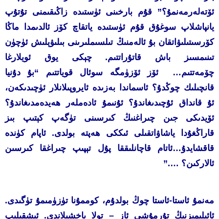
ئۆتەلەرمەنمۇ؟” قۇم بارخىنى ئۈستىدە زاڭىقىمنى تۇتۇپ
يانپاشلاپ سوغۇق قۇم ئۈستىدە ياتقاچ كۆز ئالدىمدا ماڭا
كۆرسىتىلىۋاتقان بۇ ئالەمنىڭ تىلسىملىرىنى بىلىۋېلىش ئۈچۈن
تىنىمسىز باش قاتۇراتتىم. چېكى يوق ئويلارغا
چۆمەتتىم… ئۆز ئۆزۈمگە سوئال قوياتتىم “بۇ دۇنيا
قانچىلىك چوڭدۇ؟ ئاسماندا بەزىدە ئايروپىلانلار ئۈچىدىكەن،
ئۇ قانداق ئۇچىدىغاندۇ؟ ئۇنىمۇ ئادەملەر ھەيدەمدىغاندۇ؟
ئۆيدىكى جىن چىراغنىڭ كىرسىنى تۈگەپ كېتىپ بىز
قاراڭغۇدا ياشاۋاتقىلى ئىككى ھەپتە بولدى. ئاپام كۈندە
قاقشايدۇ…ئاتام قاچانلىققا پۇل تېپىپ چىراغقا كىرسىن
ئالاركىن؟ ….”
مەنمۇ ئاستا-ئاستا چوڭ بولدۇم، كوممۇنا تۈزۈمىمۇ تۈگىدى.
ئائىلىمىزنىڭ تۇرمۇشى ئاز – تولا ياخشىلاندى. ئىشقىلىپ