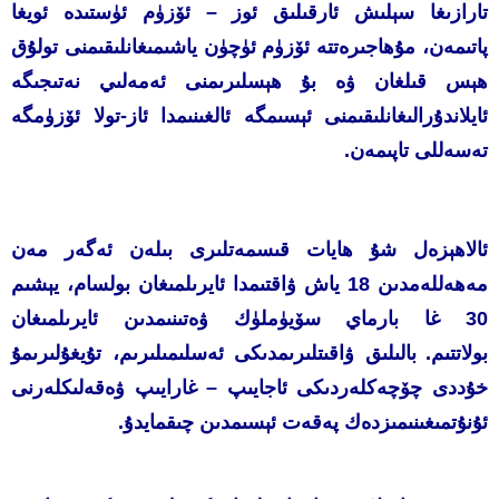
تارازىغا سېلىش ئارقىلىق ئوز – ئۆزۈم ئۈستىدە ئويغا
پاتىمەن، مۇھاجىرەتتە ئۆزۈم ئۈچۈن ياشىمىغانلىقىمنى تولۇق
ھېس قىلغان ۋە بۇ ھېسلىرىمنى ئەمەلىي نەتىجىگە
ئايلاندۇرالىغانلىقىمنى ئېسىمگە ئالغىنىمدا ئاز-تولا ئۆزۈمگە
تەسەللى تاپىمەن.
ئالاھېزەل شۇ ھايات قىسمەتلىرى بىلەن ئەگەر مەن
مەھەللەمدىن 18 ياش ۋاقتىمدا ئايرىلمىغان بولسام، يېشىم
30 غا بارماي سۆيۈملۈك ۋەتىنىمدىن ئايرىلمىغان
بولاتتىم.
بالىلىق ۋاقىتلىرىمدىكى ئەسلىمىلىرىم، تۇيغۇلىرىمۇ
خۇددى چۆچەكلەردىكى ئاجايىپ – غارايىپ ۋەقەلىكلەرنى
ئۇنۇتمىغىنىمىزدەك پەقەت ئېسىمدىن چىقمايدۇ.