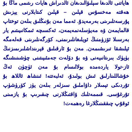
ھاياتنى ئالدىغا سېلىۋالىدىغان ئالدىراش ھايات رىتىمى ماڭا بۇ
ھەقتە مەخسۇس قېلىن – قېلىن كىتابلارنى يېزىش
پۇرسەتلىرىنى بەرمەيدۇ. ئەمما مەن بۇنىڭلىق بىلەن توختاپ
قالمايمەن ۋە مەيۈسلەنمەيمەن، ئەكسىچە ئىمكانىيىتىم يار
بەرسىلا ئۆزۈمنىڭ ئويلىغانلىرىمنى، كۆرگەنلىرىنى قەلەمگە
ئېلىشقا تىرىشىمەن. مەن بۇ ئارقىلىق قېرىنداشلىرىمىزنىڭ
بۈيۈك بىرىتانىيەنى ۋە بۇ دۆلەت جەمئىيىتىنى چۈشىنىشىگە
ئاز-تولا ياردەمدە بولالىسام بۇ مەن ئۈچۈن ئەڭ
خۇشاللىنارلىق ئىش بولىدۇ، ئەلبەتتە! ئىنشاھ ئاللاھ بۇ
تۇردىكى تېمىلار داۋاملىق سىزلەر بىلەن يۈز كۆرۈشۈپ
تۇرغۇسى. قىممەتلىك ۋاقتىڭلارنى چىقىرىپ بۇ يازمىنى
ئوقۇپ چىققىنىڭلارغا رەھمەت!