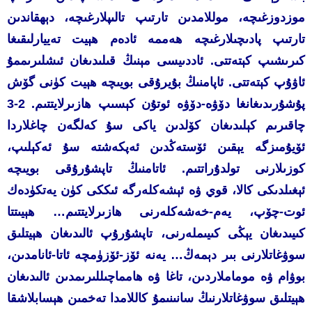
موزدوزغىچە، موللامدىن تارتىپ تالىپلارغىچە، دېھقاندىن
تارتىپ پادىچىلارغىچە ھەممە ئادەم ھېيت تەييارلىقىغا
كىرىشىپ كېتەتتى. ئاددىيسى مېنىڭ قىلىدىغان ئىشلىرىممۇ
ئاۋۇپ كېتەتتى. ئاپامنىڭ بۇيرۇقى بويىچە ھېيت كۈنى گۆش
پۇشۇرىدىغانغا دۆۋە-دۆۋە ئوتۇن كېسىپ ھازىرلايتتىم. 2-3
چاقىرىم كېلىدىغان كۆلدىن ياكى سۇ كەلگەن چاغلاردا
ئۆيۇمىزگە يېقىن ئۆستەڭدىن ئەپكەشتە سۇ ئەكېلىپ،
كوزىلارنى تولدۇراتتىم. ئاتامنىڭ تاپشۇرۇقى بويىچە
ئېغىلدىكى كالا، قوي ۋە ئېشەكلەرگە ئىككى كۈن يەتكۈدەك
ئوت-چۆپ، يەم-خەشەكلەرنى ھازىرلايتتىم… ھېيىتتا
كىيىدىغان يېڭى كىيىملەرنى، تاپشۇرۇپ ئالىدىغان ھېيتلىق
سوۋغاتلارنى بىر دېمەڭ… يەنە ئۆز-ئۆزۈمچە ئاتا-ئانامدىن،
بوۋام ۋە موماملاردىن، تاغا ۋە ھامماچىللىرىمدىن ئالىدىغان
ھېيتلىق سوۋغاتلارنىڭ سانىنىمۇ كاللامدا تەخمىن ھېسابلاشقا