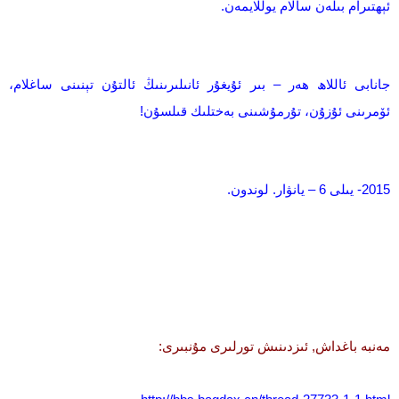
ئېھتىرام بىلەن سالام يوللايمەن.
جانابى ئاللاھ ھەر – بىر ئۇيغۇر ئانىلىرىنىڭ ئالتۇن تېنىنى ساغلام،
ئۆمرىنى ئۇزۇن، تۇرمۇشىنى بەختلىك قىلسۇن!
2015- يىلى 6 – يانۋار. لوندون.
مەنبە باغداش, ئىزدىنىش تورلىرى مۇنبىرى: