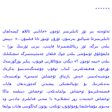
* * * * * *
ئەلۋەتتە بىز ئۆز ئانىلىرىمىز ئۈچۈن «جانابىي ئاللاھ كېسەلچان
ئانىلىرىمىزغا شىپالىق بەرسۇن، ئۇزۇن ئۆمۈر ئاتا قىلسۇن…» دېيىش
بىلەن بىرگە، ئۆز رېئاللىقىمىزغا قايتىپ، بىزنى ئۆزىنىڭ بورا –
چاپقۇنلۇق ئۆتمۇشى بىلەن چوڭ قىلغان جەمئىيىتىمىزگە ئىنچىكىلىك
بىلەن «نېمە ئۈچۈن ؟» دېگەن سۇئاللارنى قويۇپ، پىكىر يۈرگۈزسەك
نۇرغۇن ھەقىقەتلەرنى كىتاب ئوقۇپ چۇشەنگەەندىنمۇ بەكرەك
چۈشىنەلەيمىز. «بەش بارماق ئۆخشاش ئەمەس» بولغىنىدەك،
بەندىلەرنىڭ بۇ دۇنيالىقتىكى بېشىدىن كەچۈرىدىغان ھايات
قىسمەتلىرىمۇ ئوخشاش بولمايدىكەن. ئوخشاش دېيىلسە ماڭا
ئوخشاش «مەينەت زور ئىنقىلابى» دا سەبى قەلبلىرى ماددىي ۋە
مەنىۋى مۇھتاجلىقتا پۇچۇلۇنۇپ ئۆتكەن، پۈتۈن كەلگۈسى ھايات يولىغا