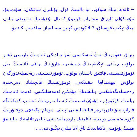
– ئاللاغا مىڭ شۈكۈر. بۇ بالىنىڭ قول، پۇتلىرى ساقكەن، سۇنماپتۇ.
مۇسكۇلى ئازراق مىدىراپ كېتىپتۇ. 2 تال تۇخۇمنىڭ سېرىقى بىلەن
چىڭ تېڭىپ قويساق، 3-4 كۈندىن كېيىن سەللىمازا ساقىيىپ كېتىدۇ.
بىراق خەۋەرنىڭ ئەڭ ئەسكىسى شۇ بولدىكى ئانامنىڭ يارىسى ئېغىر
بولۇپ چىقتى. تېڭىقچىنىڭ دىيىشىچە ھارۋىنىڭ چاقى ئانامنىڭ بەل
ئۇمۇرتقىسىنى قاتتىق باسقان بولۇپ، ئۇمۇرتقىسىنى زەخمىلەندۈرگەن
بولۇش ئېھتىمالغا يېقىنكەن. ئومۇرتقىنىڭ قانچىلىك دەرىجىدە
زەخمىلەنگەنلىكىنى بىلىشنىڭ مۇمكىن ئەمەسلىگىنى، ئەمما ئانامنىڭ
بېلىنىڭ كۆكۈرۈپ، ئۇمۇرتقىسىنىڭ ئاستا تەرىپىنىڭ ئىشىپ كەتكىنىگە
قاراپ شۇنداق پەرەز قىلىغانلىقىنى ئېيتتى. مومام تېڭىقچى دوختۇرنىڭ
كۆرسەتمىسى بويىچە، ئاتامنىڭ ياردەملىشىشى بىلەن ئانامنىڭ بېلىنىمۇ
مېنىڭ پۇتۇمنى تاڭغاندەك ئاق لاتا بىلەن تېڭىۋەتتى….