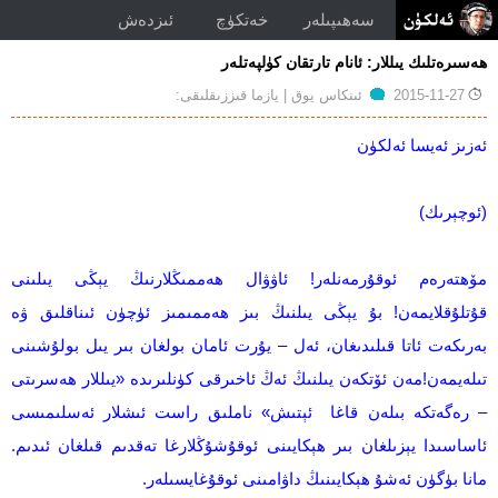
سەھىپىلەر
خەتكۈچ
ئىزدەش
ھەسىرەتلىك يىللار: ئانام تارتقان كۈلپەتلەر
توغرۇلۇق
2015-11-27
ئىنكاس يوق
| يازما قىززىقلىقى:
ھەسىرەتلىك
يىللار:
ئەزىز ئەيسا ئەلكۈن
ئانام
تارتقان
كۈلپەتلەر
(
ئوچېرىك
)
مۆھتەرەم ئوقۇرمەنلەر! ئاۋۋال ھەممىڭلارنىڭ يېڭى يىلىنى
قۇتلۇقلايمەن! بۇ يېڭى يىلنىڭ بىز ھەممىمىز ئۈچۈن ئىناقلىق ۋە
بەرىكەت ئاتا قىلىدىغان، ئەل – يۇرت ئامان بولغان بىر يىل بولۇشىنى
تىلەيمەن!مەن ئۆتكەن يىلنىڭ ئەڭ ئاخىرقى كۈنلىرىدە «يىللار ھەسرىتى
– رەگەتكە بىلەن قاغا ئېتىش» ناملىق راست ئىشلار ئەسلىمىسى
ئاساسىدا يېزىلغان بىر ھېكايىنى ئوقۇشۇڭلارغا تەقدىم قىلغان ئىدىم.
مانا بۈگۈن ئەشۇ ھېكايىنىڭ داۋامىنى ئوقۇغايسىلەر.