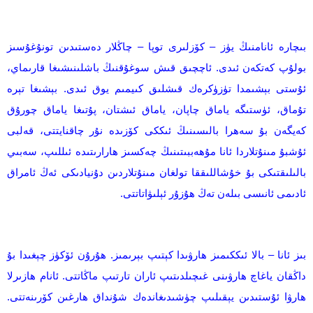
بىچارە ئانامنىڭ يۈز – كۆزلىرى توپا – چاڭلار دەستىدىن تونۇغۇسىز
بولۇپ كەتكەن ئىدى. ئاچچىق قىش سوغۇقنىڭ باشلىنىشىغا قارىماي،
ئۇستى بېشىمدا تۈزۈكرەك قىشلىق كىيمىم يوق ئىدى. بېشىغا تېرە
تۇماق، ئۈستىگە ياماق چاپان، ياماق ئىشتان، پۇتىغا ياماق چورۇق
كەيگەن بۇ سەھرا بالىسىنىڭ ئىككى كۆزىدە نۇر چاقنايتتى، قەلبى
ئۇشبۇ مىنۇتلاردا ئانا مۇھەببىتىنىڭ چەكسىز ھارارىتىدە ئىللىپ، سەبىي
بالىلىقتىكى بۇ خۇشاللىققا تولغان مىنۇتلاردىن دۇنيادىكى ئەڭ ئامراق
ئادىمى ئانىسى بىلەن تەڭ ھۇزۇر ئېلىۋاتاتتى.
بىز ئانا – بالا ئىككىمىز ھارۋىدا كېتىپ بېرىمىز. ھۇرۇن ئۆكۈز چېغىدا بۇ
داڭقان ياغاچ ھارۋىنى غىچىلدىتىپ ئاران تارتىپ ماڭاتتى. ئانام ھازىرلا
ھارۋا ئۇستىدىن يېقىلىپ چۈشىدىغاندەك شۇنداق ھارغىن كۆرىنەتتى.