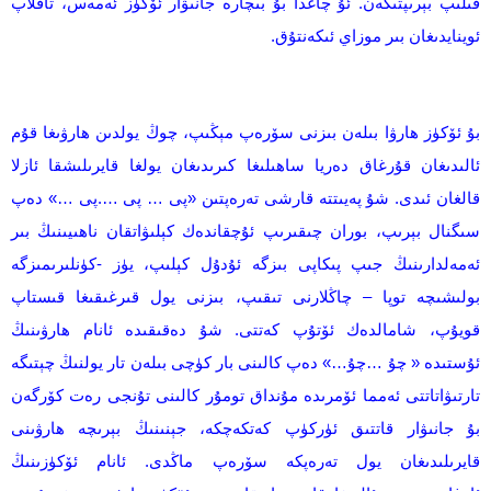
قىلىپ بېرىپتىكەن. ئۇ چاغدا بۇ بىچارە جانىۋار ئۆكۈز ئەمەس، تاقلاپ
ئوينايدىغان بىر موزاي ئىكەنتۇق.
بۇ ئۆكۈز ھارۋا بىلەن بىزنى سۆرەپ مېڭىپ، چوڭ يولدىن ھارۋىغا قۇم
ئالىدىغان قۇرغاق دەريا ساھىلىغا كىرىدىغان يولغا قايرىلىشقا ئازلا
قالغان ئىدى. شۇ پەيىتتە قارشى تەرەپتىن «پى … پى ….پى …» دەپ
سىگنال بېرىپ، بوران چىقىرىپ ئۇچقاندەك كېلىۋاتقان ناھىيىنىڭ بىر
ئەمەلدارىنىڭ جىپ پىكاپى بىزگە ئۇدۇل كېلىپ، يۈز -كۈنلىرىمىزگە
بولىشىچە توپا – چاڭلارنى تىقىپ، بىزنى يول قىرغىقىغا قىستاپ
قويۇپ، شامالدەك ئۆتۇپ كەتتى. شۇ دەقىقىدە ئانام ھارۋىنىڭ
ئۇستىدە « چۇ …چۇ…» دەپ كالىنى بار كۈچى بىلەن تار يولنىڭ چېتىگە
تارتىۋاتاتتى ئەمما ئۆمرىدە مۇنداق تومۇر كالىنى تۇنجى رەت كۆرگەن
بۇ جانىۋار قاتتىق ئۈركۈپ كەتكەچكە، جېنىنىڭ بېرىچە ھارۋىنى
قايرىلىدىغان يول تەرەپكە سۆرەپ ماڭدى. ئانام ئۆكۈزىنىڭ