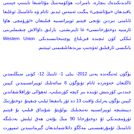
ئالدىدىكىدەك بىچارە، نامىرات، ھۆكۈمەتنىڭ مۇئاشىغا تايىنىپ جېنىنى
باقىدىغان «مۇئاشچى» يىگىت ئەمەس ئىدىم. ئاتام ۋە تاغامنىڭ ئوغلىغا
ئانامنى تىزدىن تۇنجى قېتىم ئوپېراتسىيە قىلىنغان «ئۈرۈمچى ھاۋا
ئارمىيە دوختۇرخانىسى» غا ئاپىرىشنى، بارلىق داۋالاش چىقىملىرىنى
ئىككى كۈن ئىچىدە قىزىلتاغ پوچتىخانىسىدىكى Western Union
بانكىسى ئارقىلىق ئەۋەتىپ بېرىدىغانلىقىمنى ئېيتتىم.
بۈگۈن ئەتىگەندە يەنى 2012- يىلى 1- ئاينىڭ 12- كۈنى سىڭلىمدىن
ئاڭلىغان خەۋەردە ئانام تۈنۈگۈن 6 سائەتلىك ئوپېراتسىيىدىن كېيىن
جىددىي كۆزىتىش ئۆيىدە بىر كېچە كۆزىتىلىپ، ئەھۋالى تۇراقلاشقاندىن
كېيىن بۈگۈن يەرلىك ۋاقىت 13 دە ئۆز ياتىقىغا ئېلىپ چىقپتۇ. دوختۇرنىڭ
دېيىشىچە ئوپېراتسىيە نەتىجىلىك بولۇپتۇ. شۇنداق قىلىپ بۇ قېتىم
ئۈرۈمچىدىكى ئۇ دوختۇرخانا 90 مىڭ يۇئەن ھەق ئېلىش بەدىلىگە
ئانامنىڭ ئۇمۇرتقىسىنى مەڭگۈ داتلاشمايدىغان گېرمانىيىدىن ئىمپورت