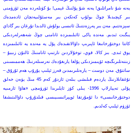
يەنە شۇ نامراتلىق! يەنە شۇ پۇلنىڭ غېمى! بۇ كۈنلەردە مەن ئۆزۈمنى
بىر كېچىدىلا چوڭ بولۇپ كەتكەن بىر مەسئۇلىيەتچان ئادەمدەك
سېزەتتىم. مەن بىر پەرزەنتنىڭ ئاتىسى بولۇش ئالدىدا تۇرغان بىر گاداي
يىگىت ئىدىم. مەندە ياكى ئائىلىمىزدە ئانامنى چوڭ شەھەرلەردىكى
كاتتا دوختۇرخانىغا ئاپىرىپ داۋالاتقىدەك پۇل يە مەندە يە ئائىلىمىزدە
يوق ئىدى. بىز كالا، قوي، توخۇلاردىن تارتىپ ئانامنىڭ ئالتۇن زىببۇ –
زىننەتلىرىگىچە ئۆيىمىزدىكى پۇلغا يارىغۇدەك نەرسىلەرنىڭ ھەممىسىنى
ساتتۇق. مەن دوست – يارەنلىرىمدىن قەرز ئېلىپ يۇرۇپ ھەم ئۇرۇق –
تۇغقانلارنىڭ ياردەم قىلىشى بىلەن ئازدۇر كەم 45 مىڭ يۈەن خەلق
پۇلى تەييارلاپ 1996- يىلى كۈز ئايلىرىدا ئۈرۈمچى «ھاۋا ئارمىيە
دوختۇرخانىسى» دا ئۇمۇرتقا ئوپېراتىسىيىسى قىلدۇرۇپ داۋالىتىشقا
ئۆزۈم ئېلىپ كەلدىم.