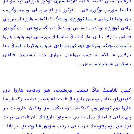
ئارغامچىسىنى ئالدىغا قانچە تارتقانسىرى ئۆكۈز ھارۋىنى تېخىمۇ تىز
ئالدىغا سۆرەپ يۈگۈرەيتتى….. ئۆكۈز شۇ ياۋايى پەيلى بويىچە يۈگرەپ
يان يولغا قايرىلدى ئەمما كۆۋرۇك ئۇستىگە كەلگەندە ھارۋىنىڭ بىر پاي
چاقى كۆۋرۇك ئۇستىدە ئەمەس ئۆستەڭ ئىچىگە چۇشتى – دە گۈلدۇر
قاراس ئاۋازلار بىلەن تەڭ كالىنىڭ ئەلەملىك مۆرىشى قوشۇلۇپ ھارۋا
ئۆستەڭ ئىچىگە پۈتۈنلەي دۇم كۆمتۇرۇلدى. شۇ مىنۇتلاردا ئانامنىڭ يىغا
ئارلاش « بالام…» دەپ توۋلىغان ئاۋازى غۇۋا ئېسىمدە، قالغان
ئىشلارنى ئەسلىيەلمەيمەن….
كېيىن ئانامنىڭ ماڭا ئېيتىپ بېرىشىچە، شۇ ۋەقەدە ھارۋا دۇم
كۆمتۇرلۇپ ئانام ۋە مەن ھارۋىنىڭ ئاستىدا قاپتىمىز. تەلىيىمىزگە يارىشا
ھارۋا دۇم كۆمتۇرلۇپ كەتكەندە ئۆستەڭدە سۇ يوقكەن. ھارۋىنىڭ بىر
پاي چاقى ئانامنىڭ دەل بېلىدىن بېسىپتۇ. ھارۋىنىڭ يان تاختىيى مېنىڭ
ئوڭ قول ۋە پۇتۇمنىڭ تېرىسىنى يىرتىپ شۇدۇر قىلىۋېتىپتۇ. بىز ئانا –