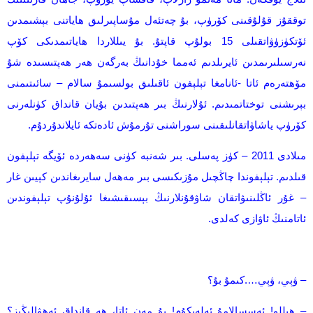
توققۇز قۇلۇقىنى كۆرۈپ، بۇ چەتئەل مۇساپىرلىق ھاياتنى بېشىمدىن
ئۆتكۈزۈۋاتقىلى 15 بولۇپ قاپتۇ. بۇ يىللاردا ھاياتىمدىكى كۆپ
نەرسىلىرىمدىن ئايرىلدىم ئەمما خۇدانىڭ بەرگەن ھەر ھەپتىسىدە شۇ
مۆھتەرەم ئاتا -ئانامغا تېلېفون ئاقىلىق بولسىمۇ سالام – سائىتىمنى
بېرىشنى توختاتمىدىم. ئۇلارنىڭ بىر ھەپتىدىن بۇيان قانداق كۈنلەرنى
كۆرۈپ ياشاۋاتقانلىقىنى سوراشنى تۇرمۇش ئادەتكە ئايلاندۇردۇم.
مىلادى 2011 – كۈز پەسلى. بىر شەنبە كۈنى سەھەردە ئۆيگە تېلېفون
قىلدىم. تېلېفوندا چاڭچىل مۇزىكىسى بىر مەھەل سايرىغاندىن كېيىن غار
– غۇر ئاڭلىنىۋاتقان شاۋقۇنلارنىڭ بېسىقىشىغا ئۇلۇنۇپ تېلېفوندىن
ئاتامنىڭ ئاۋازى كەلدى.
– ۋېي، ۋېي….كىمۇ بۇ؟
– ھېللو! ئەسسالامۇ ئەلەيكۇم! بۇ مەن ئاتا، ھە قانداق ئەھۋالىڭىز؟