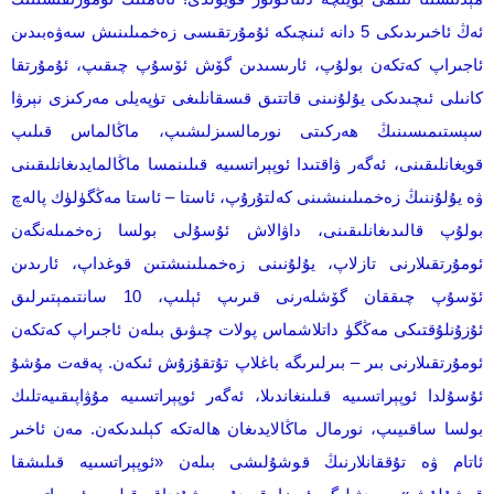
ئەڭ ئاخىرىدىكى 5 دانە ئىنچىكە ئۇمۇرتقىسى زەخمىلىنىش سەۋەبىدىن
ئاجىراپ كەتكەن بولۇپ، ئارىسىدىن گۆش ئۆسۇپ چىقىپ، ئۇمۇرتقا
كانىلى ئىچىدىكى يۇلۇنىنى قاتتىق قىسقانلىغى تۈپەيلى مەركىزى نېرۋا
سېستىمىسىنىڭ ھەركىتى نورمالسىزلىشىپ، ماڭالماس قىلىپ
قويغانلىقىنى، ئەگەر ۋاقتىدا ئوپېراتسىيە قىلىنمسا ماڭالمايدىغانلىقىنى
ۋە يۇلۇننىڭ زەخمىلىنىشىنى كەلتۇرۇپ، ئاستا – ئاستا مەڭگۈلۈك پالەچ
بولۇپ قالىدىغانلىقىنى، داۋالاش ئۇسۇلى بولسا زەخمىلەنگەن
ئومۇرتقىلارنى تازلاپ، يۇلۇنىنى زەخمىلىنىشتىن قوغداپ، ئارىدىن
ئۆسۇپ چىققان گۆشلەرنى قىرىپ ئېلىپ، 10 سانتىمېتىرلىق
ئۇزۇنلۇقتىكى مەڭگۈ داتلاشماس پولات چىۋىق بىلەن ئاجىراپ كەتكەن
ئومۇرتقىلارنى بىر – بىرلىرىگە باغلاپ تۇتقۇزۇش ئىكەن. پەقەت مۇشۇ
ئۇسۇلدا ئوپېراتسىيە قىلىنغاندىلا، ئەگەر ئوپېراتسىيە مۇۋاپىقىيەتلىك
بولسا ساقىيىپ، نورمال ماڭالايدىغان ھالەتكە كېلىدىكەن. مەن ئاخىر
ئاتام ۋە تۇققانلارنىڭ قوشۇلىشى بىلەن «ئوپېراتسىيە قىلىشقا