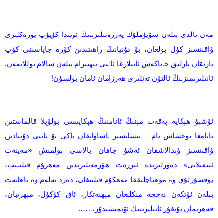
مەن ئالدى بىلەن سۆيۈملۇك پەرزەنتلىرىنىڭ ئوتىدا كۈيۈپ يۈرەكلىرى
ۋاقىتسىز كۈل بولغان، بۇ دۇنيانىڭ راھىتىدىن كۆرە جاپاسىنى كۆپ
تارتقان بارلىق جاپاكەش ئانىلارغا ئالىي ئېھتىرام بىلەن سالام يوللايمەن.
ئانىلىرىمىزنىڭ ئالتۇن تەنلىرى ھەرزامان ئامان بولسۇن!
ئۇشبۇ ھېكايە پەقەت مېنىڭ ئانامنىڭ ھېكايىسى بولۇپلا قالماستىن
ئانامغا ئوخشاش نام – نىشانسىز ياشاۋاتقان ياكى بۇ پانىي دۇنيادىن
ۋاقىتسىز ۋىدالاشقان ئەشۇ جاھان بالاسى بولمىش «مەينەت
ئىنقىلابى» دەۋرلىرىدە ئىززەت ھۆرمەتلىرىدىن مەھرۇم قىلىنىپ،
يوقسۇزلۇق ۋە موھتاجلىققا مەھكۇم قىلىنغان، دەرد-ئەلەم ۋە ئاھانەت
بىلەن ئۆتكەن نەچچە مىڭلىغان مېھنەتكار، ئاق كۆڭۈل، مېھرىبان،
قەھرىمان ئۇيغۇر ئانىلىرىنىڭ ئۆتمىشىدۇر…….