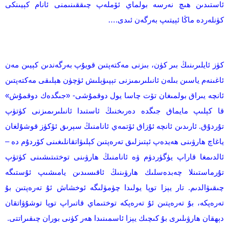
ئاستىدىن ھىچ نەرسە بولماي ئۆملەپ چىققىنىمنى ئانام كېيىنكى
كۈنلەردە ماڭا ئېيتىپ بەرگەن ئىدى.…
كۈز ئايلىرىنىڭ بىر كۈن، بىزنى مەكتەپتىن قويۇپ بەرگەندىن كېيىن مەن
ئاغىنەم ياسىن بىلەن ئانىلىرىمىزنى تېپىۋېلىش ئۈچۈن ھېلىقى مەكتەپتىن
ئانچە يىراق بولمىغان تۆت چاسا يول دوقمۇشى- «جىگدەك دوقمۇش»
قا كېلىپ مايماق جىگدە دەرىخنىڭ ئاستىدا ئانىلىرىمىزنى كۈتۈپ
تۇردۇق. ئارىدىن ئانچە ئۇزاق ئۆتمەي ئانامنىڭ سېرىق ئۆكۈز قوشۇلغان
ياغاچ ھارۋىنى ھەيدەپ ئېتىزلىق تەرەپتىن كېلىۋاتقانلىغىنى كۆردۇم دە –
ئالدىمغا قاراپ يۈگۈردۈم ۋە ئانامنىڭ ھارۋىنى توختىتىشىنى كۈتۈپ
تۇرماستىنلا چەبدەسلىك ھارۋىنىڭ ئاقىسىدىن يامىشىپ ئۇستىگە
چىقىۋالدىم. تار يېزا توپا يولىدا چۈمۈلىگە ئوخشاش ئۇ تەرەپتىن بۇ
تەرەپكە، بۇ تەرەپتىن ئۇ تەرەپكە توختىماي قاتىراپ توپا توشۇۋاتقان
دېھقان ھارۋىلىرى بۇ كىچىك يېزا ئاسمىنىدا ھەر كۈنى بوران چىقىراتتى.