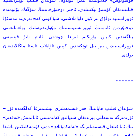
قوشۇلۇش» جەدۋىلىگە ئىمزا قويدۇم. شۇنداق قىلىپ ئوپېراتسىيە
قىلىنىدىغان كۈنىمۇ بېكىتىلدى. ئاخىر دوختۇرخانىنىڭ سۆڭەك بۆلۈمىدە
ئوپېراتسىيە تولۇق بىر كۈن داۋاملاشتى. شۇ كۈنى كەچ تەرەپتە مەسئۇل‍
دوختۇردىن ئانامنىڭ ئوپېراتسىيىسىنىڭ مۇۋاپىقىيەتلىك بولغانلىغىنى
بىلگەندىن كېيىن يۈرىكىم ئىزىغا چۈشتى. ئانام شۇ قېتىمقى
ئوپېراتسىيىدىن بىر يىل ئۆتكەندىن كېيىن ئاۋايلاپ ئاستا ماڭالايدىغان
بولدى.
* * * * * *
شۇنداق قىلىپ ھاياتنىڭ ھەر قىسمەتلىرى بېشىمىزغا كەلگەندە ئۆز –
ئۆزىمىزگە تەسەللى بېرىدىغان شىپالىق كەلىمىسى ئاتالمىش «تەقدىر»
نىڭ ئاتا قىلغان قىسمەتلىرىگە «ئەلەكمۇللاھ» دەپ كۆنمەكلىكتىن باشقا
ئىلاج يوقكەن. مانا مەنمۇ زارلاپ، قاقشاپ يۇرۇپ، جاھان قازىنىنىڭ