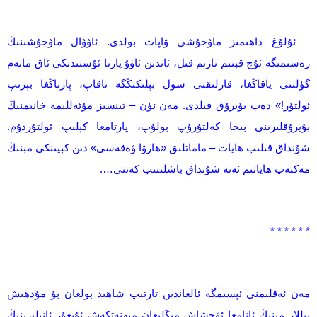
– ئۇلۇغ داھىمىز ماۋجۇشى ۋاپات بولدى. ئاۋۋال ماۋجۇشىنىڭ
رەسىمىگە ئۇچ قېتىم تازىم قىل، ئاندىن ئاۋۇ پارتا ئۇستىدىكى ئاق ماتەم
گۈلىنى ياقاڭغا، قارلىقنى سول بېلىكىڭگە تاقاپ، پارتاڭغا بېرىپ
ئولتۇر!» دەپ بۇيرۇق قىلدى. مەن ئۈن – تىنسىز مۇئەللىمە خانىمنىڭ
بۇيرۇقلىرىنى بىجا كەلتۇرۇپ بولۇپ، پارتامغا كېلىپ ئولتۇردۇم.
شۇنداق قىلىپ ھايات – ماماتلىق «ھارۋا ۋەقەسى» دىن كېيىنكى مېنىڭ
مەكتەپ ھاياتىم ئەنە شۇنداق باشلىنىپ كەتتى….
* * * * * *
مەن ئەقلىمنى ئېسىمگە ئالغاندىن تارتىپ شاھىد بولغان بۇ مۇدھىش
يىللار مېنىڭ ئانامغا ئۆخشاش مىڭلىغان مېھنەتكەش ئۇيغۇر ئانىلىرىنىڭ