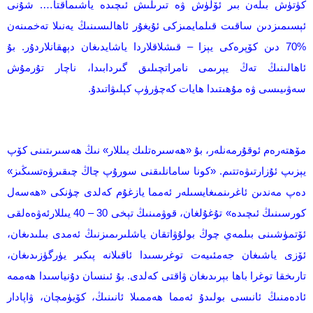
كۈتۈش بىلەن بىر ئۆلۈش ۋە تىرىلىش ئىچىدە ياشىماقتا…. شۇنى
ئېسىمىزدىن ساقىت قىلمايمىزكى ئۇيغۇر ئاھالىسىنىڭ يەنىلا تەخمىنەن
%70 دىن كۆپرەكى يېزا – قىشلاقلاردا ياشايدىغان دېھقانلاردۇر. بۇ
ئاھالىنىڭ تەڭ يېرىمى نامراتچىلىق گىردابىدا، ناچار تۇرمۇش
سەۋىيىسى ۋە مۇھىتىدا ھايات كەچۈرۈپ كېلىۋاتىدۇ.
مۆھتەرەم ئوقۇرمەنلەر، بۇ «ھەسىرەتلىك يىللار» نىڭ ھەسىرىتىنى كۆپ
يېزىپ ئۇزارتىۋەتتىم. «كونا سامانلىقنى سورۇپ چاڭ چىقىرۋەتسىڭىز»
دەپ مەندىن ئاغرىنمىغايسىلەر ئەمما يازغۇم كەلدى چۈنكى «ھەسەل
كورسىنىڭ ئىچىدە» تۇغۇلغان، قوۋمىنىڭ تېخى 30 – 40 يىللارئەۋەەلقى
ئۆتمۈشىنى بىلمەي چوڭ بولۇۋاتقان ياشلىرىمىزنىڭ ئەمدى بىلىدىغان،
ئۆزى ياشىغان جەمئىيەت توغرىسىدا ئاقىلانە پىكىر يۈرگۈزىدىغان،
تارىخقا توغرا باھا بېرىدىغان ۋاقتى كەلدى. بۇ ئىنسان دۇنياسىدا ھەممە
ئادەمنىڭ ئانىسى بولىدۇ ئەمما ھەممىلا ئانىنىڭ، كۆيۈمچان، ۋاپادار