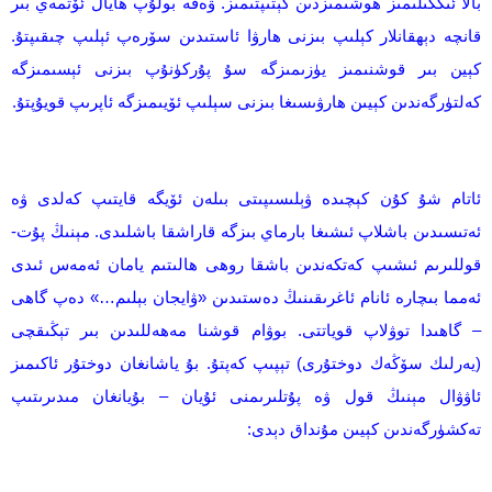
بالا ئىككىلىمىز ھوشىمىزدىن كېتىپتىمىز. ۋەقە بولۇپ ھايال ئۆتمەي بىر
قانچە دېھقانلار كېلىپ بىزنى ھارۋا ئاستىدىن سۆرەپ ئېلىپ چىقىپتۇ.
كېين بىر قوشنىمىز يۈزىمىزگە سۇ پۇركۈنۇپ بىزنى ئېسىمىزگە
كەلتۈرگەندىن كېيىن ھارۋىسىغا بىزنى سېلىپ ئۆيىمىزگە ئاپرىپ قويۇپتۇ.
ئاتام شۇ كۇن كېچىدە ۋېلىسىپىتى بىلەن ئۆيگە قايتىپ كەلدى ۋە
ئەتىسىدىن باشلاپ ئىشىغا بارماي بىزگە قاراشقا باشلىدى. مېنىڭ پۇت-
قوللىرىم ئىشىپ كەتكەندىن باشقا روھى ھالىتىم يامان ئەمەس ئىدى
ئەمما بىچارە ئانام ئاغرىقىنىڭ دەستىدىن «ۋايجان بېلىم…» دەپ گاھى
– گاھىدا توۋلاپ قوياتتى. بوۋام قوشنا مەھەللىدىن بىر تېڭىقچى
(يەرلىك سۆڭەك دوختۇرى) تېپىپ كەپتۇ. بۇ ياشانغان دوختۇر ئاكىمىز
ئاۋۋال مېنىڭ قول ۋە پۇتلىرىمنى ئۇيان – بۇيانغان مىدىرىتىپ
تەكشۈرگەندىن كېيىن مۇنداق دېدى: