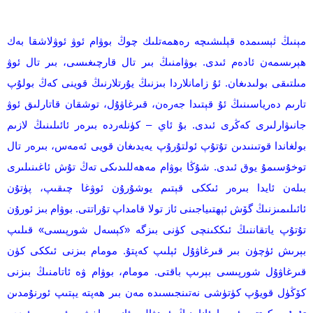
مېنىڭ ئېسىمدە قېلىشىچە رەھمەتلىك چوڭ بوۋام ئوۋ ئوۋلاشقا بەك
ھېرىسمەن ئادەم ئىدى. بوۋامنىڭ بىر تال قارچىغىسى، بىر تال ئوۋ
مىلتىقى بولىدىغان. ئۇ زامانلاردا بىزنىڭ يۇرتلارنىڭ قوينى كەڭ بولۇپ
تارىم دەرياسىنىڭ ئۇ قېتىدا جەرەن، قىرغاۋۇل، توشقان قاتارلىق ئوۋ
جانىۋارلىرى كەڭرى ئىدى. بۇ ئاي – كۈنلەردە بىرەر ئائىلىنىڭ لازىم
بولغاندا قوتىنىدىن تۇتۇپ ئولتۇرۇپ يەيدىغان قويى ئەمەس، بىرەر تال
توخۇسىمۇ يوق ئىدى. شۇڭا بوۋام مەھەللىدىكى تەڭ تۇش ئاغىنىلىرى
بىلەن ئايدا بىرەر ئىككى قېتىم يوشۇرۇن ئوۋغا چىقىپ، پۈتۇن
ئائىلىمىزنىڭ گۆش ئېھتىياجىنى ئاز تولا قامداپ تۇراتتى. بوۋام بىز ئورۇن
تۇتۇپ ياتقاننىڭ ئىككىنچى كۈنى بىزگە «كېسەل شورپىسى» قىلىپ
بېرىش ئۈچۈن بىر قىرغاۋۇل ئېلىپ كەپتۇ. مومام بىزنى ئىككى كۈن
قىرغاۋۇل شورپىسى بېرىپ باقتى. مومام، بوۋام ۋە ئاتامنىڭ بىزنى
كۆڭۈل قويۇپ كۈتۈشى نەتىنجىسىدە مەن بىر ھەپتە يېتىپ ئورنۇمدىن