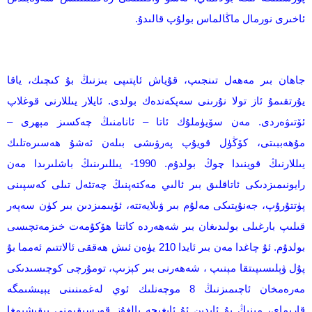
ئاخىرى نورمال ماڭالماس بولۇپ قالىدۇ.
جاھان بىر مەھەل تىنجىپ، قۇياش ئاپتىپى بىزنىڭ بۇ كىچىك، ياقا
يۇرتقىمۇ ئاز تولا نۇرىنى سەپكەندەك بولدى. ئايلار يىللارنى قوغلاپ
ئۆتىۋەردى. مەن سۆيۈملۇك ئاتا – ئانامنىڭ چەكسىز مېھرى –
مۇھەببىتى، كۆڭۈل قويۇپ پەرۋىشى بىلەن ئەشۇ ھەسىرەتلىك
يىللارنىڭ قوينىدا چوڭ بولدۇم. 1990- يىللىرىنىڭ باشلىرىدا مەن
رايونىمىزدىكى ئاتاقلىق بىر ئالىي مەكتەپنىڭ چەتئەل تىلى كەسپىنى
پۈتتۇرۇپ، جەنۇپتىكى مەلۇم بىر ۋىلايەتتە، ئۆيىمىزدىن بىر كۈن سەپەر
قىلىپ بارغىلى بولىدىغان بىر شەھەردە كاتتا ھۆكۇمەت خىزمەتچىسى
بولدۇم. ئۇ چاغدا مەن بىر ئايدا 210 يۈەن ئىش ھەققى ئالاتتىم ئەمما بۇ
پۇل ۋېلىسىپىتقا مېنىپ ، شەھەرنى بىر كېزىپ، تومۇرچى كوچىسىدىكى
مەرەمخان ئاچىمىزنىڭ 8 موچەنلىك ئوي لەغمىنىنى يېيىشىمگە
قارىماي، مېنىڭ بۇ ئايدىن ئۇ ئايغىچە يالغۇز قورسىقىمنى بېقىشىمغا