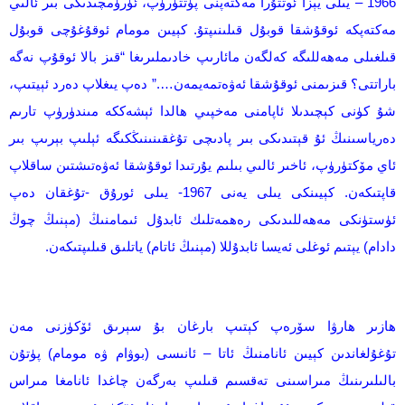
1966 – يىلى يېزا ئوتتۇرا مەكتەپنى پۈتتۈرۈپ، ئۈرۈمچىدىكى بىر ئالىي
مەكتەپكە ئوقۇشقا قوبۇل قىلىنىپتۇ. كېيىن مومام ئوقۇغۇچى قوبۇل
قىلغىلى مەھەللىگە كەلگەن مائارىپ خادىملىرىغا “قىز بالا ئوقۇپ نەگە
باراتتى؟ قىزىمنى ئوقۇشقا ئەۋەتمەيمەن….” دەپ يىغلاپ دەرد ئېيتىپ،
شۇ كۈنى كېچىدىلا ئاپامنى مەخپىي ھالدا ئېشەككە مىندۈرۈپ تارىم
دەرياسىنىڭ ئۇ قېتىدىكى بىر پادىچى تۇغقىنىنىڭكىگە ئېلىپ بېرىپ بىر
ئاي مۆكتۈرۈپ، ئاخىر ئالىي بىلىم يۇرتىدا ئوقۇشقا ئەۋەتىشتىن ساقلاپ
قاپتىكەن. كېيىنكى يىلى يەنى 1967- يىلى ئورۇق -تۇغقان دەپ
ئۈستۈنكى مەھەللىدىكى رەھمەتلىك ئابدۇل ئىمامنىڭ (مېنىڭ چوڭ
دادام) يېتىم ئوغلى ئەيسا ئابدۇللا (مېنىڭ ئاتام) ياتلىق قىلىپتىكەن.
ھازىر ھارۋا سۆرەپ كېتىپ بارغان بۇ سېرىق ئۆكۈزنى مەن
تۇغۇلغاندىن كېيىن ئانامنىڭ ئاتا – ئانىسى (بوۋام ۋە مومام) پۈتۇن
بالىلىرىنىڭ مىراسىنى تەقسىم قىلىپ بەرگەن چاغدا ئانامغا مىراس