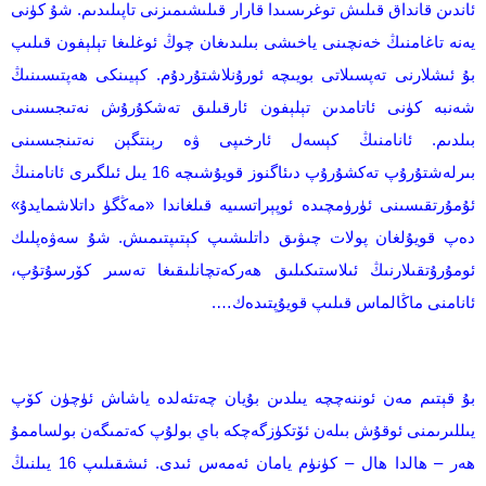
ئاندىن قانداق قىلىش توغرىسىدا قارار قىلىشىمىزنى تاپىلىدىم. شۇ كۈنى
يەنە تاغامنىڭ خەنچىنى ياخىشى بىلىدىغان چوڭ ئوغلىغا تېلېفون قىلىپ
بۇ ئىشلارنى تەپسىلاتى بويىچە ئورۇنلاشتۇردۇم. كېيىنكى ھەپتىسىنىڭ
شەنبە كۈنى ئاتامدىن تېلېفون ئارقىلىق تەشكۇرۇش نەتىجىسىنى
بىلدىم. ئانامنىڭ كېسەل ئارخىپى ۋە رېنتگېن نەتىنجىسىنى
بىرلەشتۇرۇپ تەكشۇرۇپ دىئاگنوز قويۇشىچە 16 يىل ئىلگىرى ئانامنىڭ
ئۇمۇرتقىسىنى ئۈرۈمچىدە ئوپېراتسىيە قىلغاندا «مەڭگۈ داتلاشمايدۇ»
دەپ قويۇلغان پولات چىۋىق داتلىشىپ كېتىپتىمىش. شۇ سەۋەپلىك
ئومۇرۇتقىلارنىڭ ئىلاستىكىلىق ھەركەتچانلىقىغا تەسىر كۆرسۇتۇپ،
ئانامنى ماڭالماس قىلىپ قويۇپتىدەك….
بۇ قېتىم مەن ئوننەچچە يىلدىن بۇيان چەتئەلدە ياشاش ئۈچۈن كۆپ
يىللىرىمنى ئوقۇش بىلەن ئۆتكۈزگەچكە باي بولۇپ كەتمىگەن بولساممۇ
ھەر – ھالدا ھال – كۈنۈم يامان ئەمەس ئىدى. ئىشقىلىپ 16 يىلنىڭ