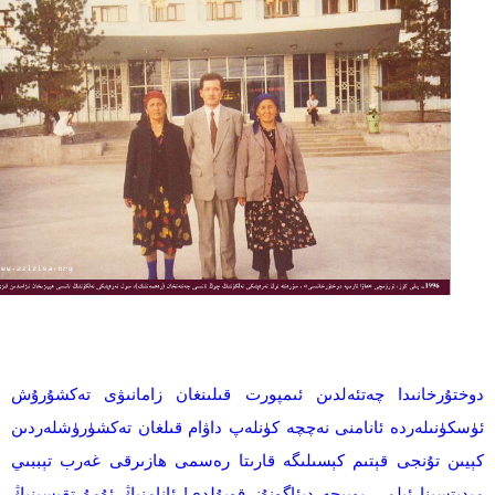
دوختۇرخانىدا چەتئەلدىن ئىمپورت قىلىنغان زامانىۋى تەكشۇرۇش
ئۈسكۈنىلەردە ئانامنى نەچچە كۈنلەپ داۋام قىلغان تەكشۈرۈشلەردىن
كېيىن تۇنجى قېتىم كېسىلىگە قارىتا رەسمى ھازىرقى غەرب تېببىي
مېدىتسىنا ئىلمى بويىچە دىئاگونۇز قويۇلدى! ئانامنىڭ ئۇمۇرتقىسىنىڭ