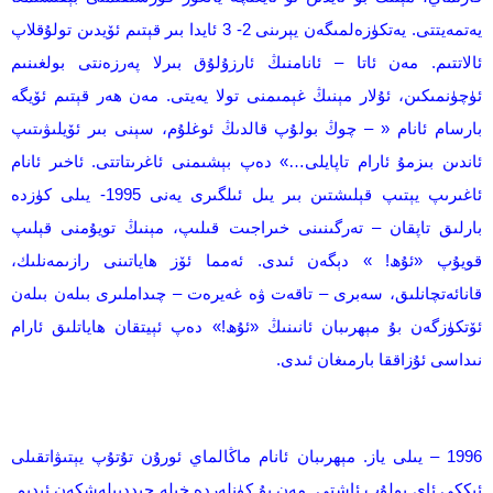
يەتمەيتتى. يەتكۈزەلمىگەن يېرىنى 2- 3 ئايدا بىر قېتىم ئۆيدىن تولۇقلاپ
ئالاتتىم. مەن ئاتا – ئانامنىڭ ئارزۇلۇق بىرلا پەرزەنتى بولغىنىم
ئۈچۈنمىكىن، ئۇلار مېنىڭ غېمىمنى تولا يەيتى. مەن ھەر قېتىم ئۆيگە
بارسام ئانام « – چوڭ بولۇپ قالدىڭ ئوغلۇم، سېنى بىر ئۆيلىۋىتىپ
ئاندىن بىزمۇ ئارام تاپايلى…» دەپ بېشىمنى ئاغرىتاتتى. ئاخىر ئانام
ئاغىرىپ يېتىپ قېلىشتىن بىر يىل ئىلگىرى يەنى 1995- يىلى كۈزدە
بارلىق تاپقان – تەرگىنىنى خىراجىت قىلىپ، مېنىڭ تويۇمنى قېلىپ
قويۇپ «ئۇھ! » دېگەن ئىدى. ئەمما ئۆز ھاياتىنى رازىمەنلىك،
قانائەتچانلىق، سەبرى – تاقەت ۋە غەيرەت – چىداملىرى بىلەن بىلەن
ئۆتكۈزگەن بۇ مېھرىبان ئانىنىڭ «ئۇھ!» دەپ ئېيتقان ھاياتلىق ئارام
نىداسى ئۇزاققا بارمىغان ئىدى.
1996 – يىلى ياز. مېھرىبان ئانام ماڭالماي ئورۇن تۇتۇپ يېتىۋاتقىلى
ئىككى ئاي بولۇپ ئاشتى. مەن بۇ كۈنلەردە خېلە جىددىيلەشكەن ئىدىم.