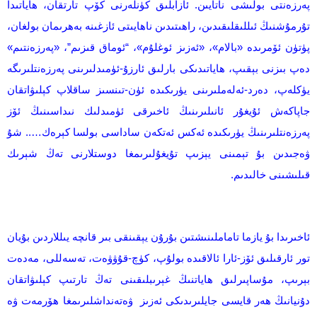
پەرزەنتى بولىشى ناتايىن. ئازابلىق كۈنلەرنى كۆپ تارتقان، ھاياتىدا
تۇرمۇشنىڭ ئىللىقلىقىدىن، راھىتىدىن ناھايىتى ئازغىنە بەھرىمان بولغان،
پۈتۈن ئۆمرىدە «بالام»، «ئەزىز ئوغلۇم»، “ئوماق قىزىم”، «پەرزەنتىم»
دەپ بىزنى بېقىپ، ھاياتىدىكى بارلىق ئارزۇ-ئۈمىدلىرىنى پەرزەنتلىرىگە
يۈكلەپ، دەرد-ئەلەملىرىنى يۈرىكىدە ئۈن-تىنسىز ساقلاپ كېلىۋاتقان
جاپاكەش ئۇيغۇر ئانىلىرىنىڭ ئاخىرقى ئۈمىدلىك نىداسىنىڭ ئۆز
پەرزەنتلىرىنىڭ يۈرىكىدە ئەكس ئەتكەن ساداسى بولسا كېرەك….. شۇ
ۋەجىدىن بۇ تېمىنى يېزىپ تۇيغۇلىرىمغا دوستلارنى تەڭ شېرىك
قىلىشىنى خالىدىم.
ئاخىرىدا بۇ يازما تاماملىنىشتىن بۇرۇن يېقىنقى بىر قانچە يىللاردىن بۇيان
تور ئارقىلىق ئۆز-ئارا ئالاقىدە بولۇپ، كۈچ-قۇۋۋەت، تەسەللى، مەدەت
بېرىپ، مۇساپىرلىق ھاياتنىڭ غېرىبلىقىنى تەڭ تارتىپ كېلىۋاتقان
دۇنيانىڭ ھەر قايسى جايلىرىدىكى ئەزىز ۋەتەنداشلىرىمغا ھۆرمەت ۋە