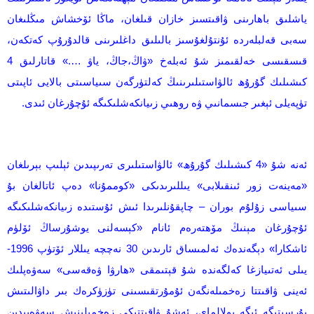
ياشلىق باھارىنى ۋاقىتسىز خازان قىلغان، ماڭا ئۆخشاش مىڭلىغان
سەبى قەلبلەردە ئۇنتۇلغۇسىز بالىلىق داغلىرىنى قالدۇرۇپ كەتكەن،
قىسقىسى خەلقىمىز شۇ ئەبلەخ «ۋاڭ،جاڭ، ياۋ ….» قاتارلىق 4
كىشىلىك گۇرۇھ ئالۋاستىلىرىنىڭ كەلتۈرگەن سىياسىتى بالايى ئاپىتى
تۈپەيلى ئېغىر جىسمانىي ۋە روھىي زىيانكەشلىكىگە ئۇچۇرغان ئىدى.
ئەنە شۇ «4 كىشىلىك گۇرۇھ» ئالۋاستىلىرى تەرىپىدىن ئېلىپ بېرىلغان
«مەينەت زور ئىنقىلابى» يىللىرىدىكى «كوممۇنا» دەپ ئاتالغان بۇ
سىياسى زۇلۇم بوران – چاپقۇنلىرىدا ئىش ئۇستىدە زىيانكەشلىكىگە
ئۇچۇرغان مېنىڭ مۆھتەرەم ئانام «كېسەلنى يوشۇرساڭ ئۆلۈم
ئاشكارا» دېگەندەك ئەلمىساق ئارىدىن 30 نەچچە يىللار ئۆتۈپ 1996-
يىلى ئەتىيازغا كەلگەندە شۇ قېتىمقى «ھارۋا ۋەقەسى» سەۋەپلىك
ئەينى ۋاقىتتا زەخمىلەنگەن ئۇمۇرتقىسىنى تۈزۈكرەك بىر داۋالىتىش
پۇرسىتىگە ئىگە بولالماي، ئەشۇ ۋاقىتتىكى زەخمىلىنىش سەۋەبىدىن