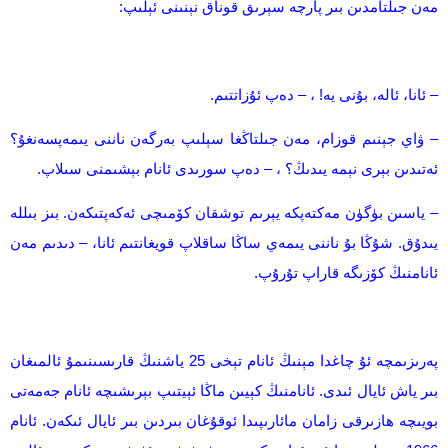
مەن جىلتامدىن بىر پارچە سېرىق قوناق نېنىنى ئېلىپ:
– ئانا، ئالە، بۇنى يە! ، – دەپ ئۇزاتتىم.
– ۋاي جېنىم قوزام، مەن جىلتاڭغا سېلىپ بەرگەن ناننى يىمەپسەنغۇ؟
ئەتىدىن بېرى نېمە يىدىڭ؟ ، – دەپ سورىدى ئانام بېشىمنى سىلاپ.
– ياسىن بۈگۈن مەكتەپكە يېرىم توشقان كۆمىچى ئەكەپتىكەن. بىز بىللە
يىدۇق. شۇڭا بۇ ناننى يىمەي ساڭا ساقلاپ قويغانتىم ئانا، – دىدىم مەن
ئانامنىڭ كۆزىگە قاراپ تۇرۇپ.
پەرىزىمچە ئ‍ۇ چاغدا مېنىڭ ئانام تېخى 25 ياشنىڭ قارىسىنىمۇ ئالمىغان
بىر ياش ئايال ئىدى. ئانامنىڭ كېيىن ماڭا ئېيتىپ بېرىشىچە ئانام جەمەتى
بويىچە ھازىرقى زامان مائارىپىدا ئوقۇغان بىردىن بىر ئايال ئىكەن. ئانام