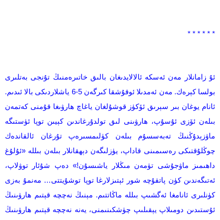
* * * * * *
ئۇ زامانلار مەن ئەسكە ئالالايدىغان بالىق خاتىرەمنىڭ تۇنجى بەتلىرى
بولسا كېرەك. مەن ئەمدىلا ئوقۇشقا كىرگەن 5-6 ياشلاردىكى بالا ئىدىم.
ئانام يوغان بىر سېرىق ئۆكۈز قوشۇلغان ياغاچ ھارۋىغا قۇمنى كەتمەن
بىلەن ئۆزى ئۇسۇپ، ھارۋىنى لىق تولدۇرغاندىن كېيىن توپا ئۈستىگە
ماۋزېدۇڭنىڭ تەبەسسۇم بىلەن كۈلىمسىرەپ تۇرغان ئالقاندەك
چوڭلۇقتىكى رەسىمىنى قاداپ، يۈزلىگەن دېھقانلار بىلەن بىللە «ئۇلۇغ
داھىمىز ماۋجۇشى تۈمەن مىڭلار ياشىسۇن!» دەپ شۇئار توۋلاپ،
ئەتىگەندىن كۈن پاتقۇچە شور ئېتىزلارغا توپا توشۇيتتى… مەنمۇ بەزى
كۈنلىرى ئانامغا ئەگشىپ بىللە ماڭاتتىم. مېنىڭ نەچچە قېتىم ھارۋىنىڭ
ئۇستىدىن دومىلاپ يېقىلىپ چۈشكىنىمنى، يەنە نەچچە قېتىم ھارۋىنىڭ