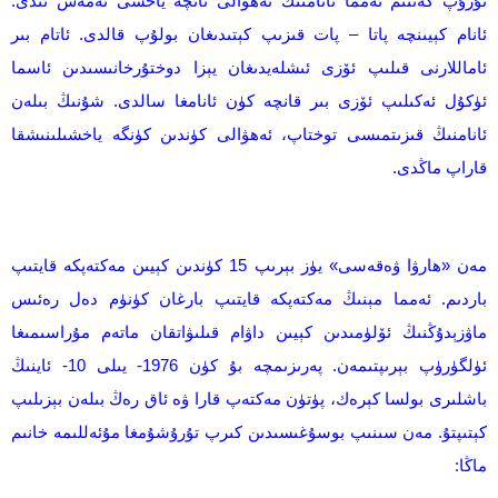
تۇرۇپ كەتتىم ئەمما ئانامنىڭ ئەھۋالى ئانچە ياخشى ئەمەس ئىدى.
ئانام كېيىنچە پاتا – پات قىزىپ كېتىدىغان بولۇپ قالدى. ئاتام بىر
ئاماللارنى قىلىپ ئۆزى ئىشلەيدىغان يېزا دوختۇرخانىسىدىن ئاسما
ئۈكۇل ئەكىلىپ ئۆزى بىر قانچە كۈن ئانامغا سالدى. شۇنىڭ بىلەن
ئانامنىڭ قىزىتمىسى توختاپ، ئەھۋالى كۈندىن كۈنگە ياخشىلىنىشقا
قاراپ ماڭدى.
مەن «ھارۋا ۋەقەسى» يۈز بېرىپ 15 كۈندىن كېيىن مەكتەپكە قايتىپ
باردىم. ئەمما مېنىڭ مەكتەپكە قايتىپ بارغان كۈنۈم دەل رەئىس
ماۋزېدۇڭنىڭ ئۆلۈمىدىن كېيىن داۋام قىلىۋاتقان ماتەم مۇراسىمىغا
ئۈلگۈرۈپ بېرىپتىمەن. پەرىزىمچە بۇ كۈن 1976- يىلى 10- ئاينىڭ
باشلىرى بولسا كېرەك، پۈتۈن مەكتەپ قارا ۋە ئاق رەڭ بىلەن بېزىلىپ
كېتىپتۇ. مەن سىنىپ بوسۇغىسىدىن كىرپ تۇرۇشۇمغا مۇئەللىمە خانىم
ماڭا: