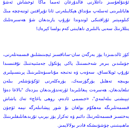
ئۇنتۇلغۇسىز داغلارنى قالدۇرغان ئەمما ماڭا ئوخشاش ئەشۇ
ھاياتلىرىنى ئەسلەپ مۇنداق ھېكايىلەرنى ئانا تۇپراقتىن ئوننەچچە مىڭ
كىلومېتىر ئۇزاقتىكى لوندوندا تۇرۇپ يازىدىغان شۇ ھەسىرەتلىك
يىللارنىڭ سەبى بالىلىرى ناھايىتى كەم بولسا كېرەك!
كۆز ئالدىمىزدا يۈز بەرگەن سان-ساناقسىز ئېچىنىشلىق قىسمەتلەرنى،
جۈملىدىن بىرەر شەخىسنىڭ ياكى پۈتكۈل جەمئىيەتنىڭ نۇقتىسىدا
تۇرۇپ ئويلانساق، سەۋەب ۋە نەتىجە مۇناسىۋەتلىرىنىڭ پرىنسىپلىرى
بويىچە تەھلىل يۈرگۈزسەك، يۈرەكلەرنى ئۆكۈنۈشلەر بىلەن
تىلغايدىغان، ھەسرەت پىغانلىرىدا ئۆرتەندۇرىدىغان بىزدەك “بالاغا دەۋا
تېپىشنى بىلەلمەي”، «جىسمى ئادەم، روھى ياغاچ» تەك ياشاش
قىسمەتلىرىگە مەھكۇم بولغان بۇ شور پېشانىلەرگە نېمە ئۈچۈن
بەختسىز قىسمەتلەرنىڭ دائىم ۋە تەكرار يۈز بېرىپ تۇرىدىغانلىقلىرىنىڭ
ماھىيىتىنى چۈشۈنىشكە قادىر بولالايمىز.