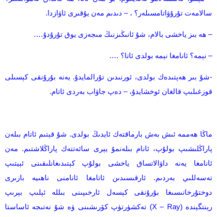
سالامەت تۇرۇۋاتامسىلەر؟ ، – دىدىم مەن يۇقىرى ئاۋازدا.
– ھە بىز ياخشى بالام، شۇ ئانىڭىزنىڭ مىجەزى يوق تۇرۇدۇ….
– نېمە؟ ئانامغا نېمە بولدى ئاتا؟ ….
-شۇ بىر ھەپتىدەك بولدى، ئورنىدىن تۇرالمايدۇ. يەنە بۇرۇنقى كېسىلى
قوزغىلىپ قالغان ئوخشايدۇ، – دەپ جاۋاب بەردى ئاتام.
ماڭا ھەممە ئىش بەش بارماقتەك ئايدىڭ بولدى. شۇ قېتىم ئاتام بىلەن
پاراڭلىشىپ بولۇپ، ئانام بىلەنمۇ يېرى سائەتتەك پاراڭلاشتىم. مەن
ئانامغا يەنە داۋالاتساق ياخشى بولۇپ كېتىدىغانلىقىنى ئېيتىپ
تەسەللىي بەردىم. ئارقىسىدىن ئاتامغا ئانامنى ناھىيە بازىرى
دوختۇرخانىسىغا بۇرۇنقى كېسەل ئارخىپىنى بىللە ئېلىپ بېرىپ
رېنتگېندە (X – Ray) تەكشۈرتۈپ كۆرىشىنى ۋە شۇ نەتىجە ئاساستا