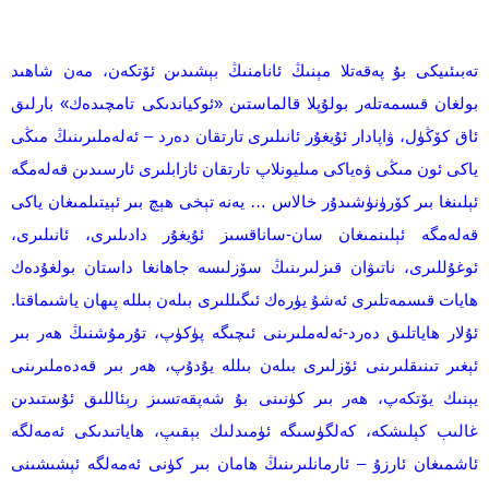
تەبىئىيكى بۇ پەقەتلا مېنىڭ ئانامنىڭ بېشىدىن ئۆتكەن، مەن شاھىد
بولغان قىسمەتلەر بولۇپلا قالماستىن «ئوكياندىكى تامچىدەك» بارلىق
ئاق كۆڭۈل، ۋاپادار ئۇيغۇر ئانىلىرى تارتقان دەرد – ئەلەملىرىنىڭ مىڭى
ياكى ئون مىڭى ۋەياكى مىليونلاپ تارتقان ئازابلىرى ئارسىدىن قەلەمگە
ئېلىنغا بىر كۆرۈنۈشىدۇر خالاس … يەنە تېخى ھېچ بىر ئېيتىلمىغان ياكى
قەلەمگە ئېلىنمىغان سان-ساناقسىز ئۇيغۇر دادىلىرى، ئانىلىرى،
ئوغۇللىرى، ناتىۋان قىزلىرىنىڭ سۆزلىسە جاھانغا داستان بولغۇدەك
ھايات قىسمەتلىرى ئەشۇ يۈرەك ئىگىللىرى بىلەن بىللە پىھان ياشىماقتا.
ئۇلار ھاياتلىق دەرد-ئەلەملىرىنى ئىچىگە پۈكۈپ، تۇرمۇشنىڭ ھەر بىر
ئېغىر تىنىقلىرىنى ئۆزلىرى بىلەن بىللە يۇدۇپ، ھەر بىر قەدەملىرىنى
يېنىك يۆتكەپ، ھەر بىر كۈنىنى بۇ شەپقەتسىز رېئاللىق ئۇستىدىن
غالىب كېلىشكە، كەلگۈسىگە ئۈمىدلىك بېقىپ، ھاياتىدىكى ئەمەلگە
ئاشمىغان ئارزۇ – ئارمانلىرىنىڭ ھامان بىر كۈنى ئەمەلگە ئېشىشىنى