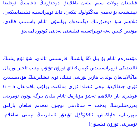
قىلىنغان پولات سىم بىلەن باغلاپتۇ. دوختۇرنىڭ تاغامنىڭ ئوغلىغا
ئېيتىشىچە بۇ ئەمدى مەڭگۈلۈك ئىكەن، قايتا ئوپېراتسىيە قىلىنمايدىكەن.
ئىلاھىم شۇ دوختۇرنىڭ دېگىنىدەك بولسۇن! ئانام ياشىنىپ قالدى.
مۇندىن كېيىن يەنە ئوپېراتسىيە قىلىشنى بەدىنى كۆتۈرەلمەيدۇ.
مۆھتەرەم ئانام بۇ يىل 65 ياشنىڭ قارىسىنى ئالدى. شۇ ئۇچ يىلنىڭ
ئالدىدىكى ئوپېراتسىيىدىن كېيىن 8 ئاي ئورۇن تۇتۇپ يېتىپ ئاخىر نورمال
ماڭالايدىغان بولدى. ھازىر يۇرشى تېتىك، ئوي ئىشلىرىنىڭ ھۆددىسىدىن
ئۆزى چىقالايدۇ. تېخى ئېغىلدا ئۆزى مەلكىت بولۇپ باقىدىغان 5 – 6
قويلىرى بار. ئاللاھىم ئەشۇ مۇبارەك ئانام بىلەن بىرگە پۈتۈن ئۆمرىنى
پەرزەنتلىرىنىڭ بەخت – سائادىتى ئۈچۈن تەقدىم قىلغان بارلىق
مېھرىبان، جاپاكەش، ئاقكۆڭۈل ئۇيغۇر ئانىلىرىنىڭ تېنىنى ساغلام،
ئۆمىرىنى ئۇزۇن قىلسۇن!