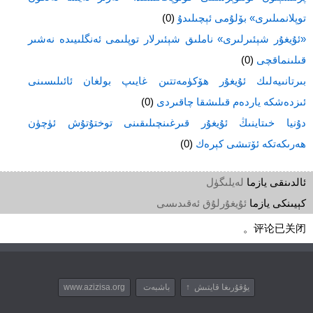
توپلانمىلىرى» بۆلۇمى ئېچىلىدۇ
(0)
«ئۇيغۇر شېئىرلىرى» ناملىق شېئىرلار توپلىمى ئەنگلىيىدە نەشىر
قىلىنماقچى
(0)
بىرتانىيەلىك ئۇيغۇر ھۆكۈمەتتىن غايىپ بولغان ئائىلىسىنى
ئىزدەشكە ياردەم قىلىشقا چاقىردى
(0)
دۇنيا خىتاينىڭ ئۇيغۇر قىرغىنچىلىقىنى توختۇتۇش ئۈچۈن
ھەرىكەتكە ئۆتىشى كېرەك
(0)
ئالدىنقى يازما
لەيلىگۈل
كېيىنكى يازما
ئۇيغۇرلۇق ئەقىدىسى
评论已关闭。
يۇقۇرىغا قايتىش ↑
باشبەت
www.azizisa.org