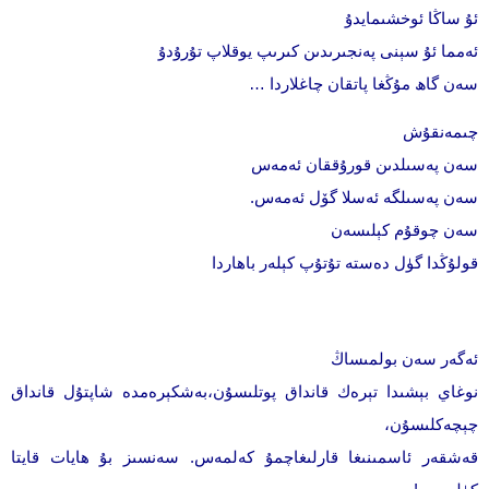
ئۇ ساڭا ئوخشىمايدۇ
ئەمما ئۇ سېنى پەنجىرىدىن كىرىپ يوقلاپ تۇرۇدۇ
سەن گاھ مۇڭغا پاتقان چاغلاردا …
چىمەنقۇش
سەن پەسىلدىن قورۇققان ئەمەس
سەن پەسىلگە ئەسلا گۆل ئەمەس.
سەن چوقۇم كېلىسەن
قولۇڭدا گۈل دەستە تۇتۇپ كېلەر باھاردا
ئەگەر سەن بولمىساڭ
نوغاي بېشىدا تېرەك قانداق پوتلىسۇن، بەشكېرەمدە شاپتۇل قانداق
چېچەكلىسۇن،
قەشقەر ئاسمىنىغا قارلىغاچمۇ كەلمەس. سەنسىز بۇ ھايات قايتا