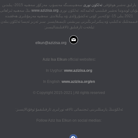
بارلىق نەشىر ھوقۇقى
ئەلكۈن تورى
سەھىپىسىگە مەنسۈپ. مەزكۇر سەھىپە 2015- يىلىدىن
بۇيان لوندوندا نەشىر قىلىنىپ كەلمەكتە. ئەلكۈن تورى
www.azizisa.org
نىڭ سەھىپە ئىزاھاتى
2021 يىلى 15- ئۆكتەبىر كۈنى تەكشۇرۇلدى ۋە يېڭىلاندى. سەھىپە مەزمۇنلىرى ھەققىدە
قىممەتلىك تەكىلىپ ۋە پىكىرلىرىڭىزنى بېرىشنى ئايىمىغايسىز. سىز ئەزىز ئەيسا ئەلكۈن بىلەن
ئېلخەت ئارقىلىق ئالاقىلىشاليسىز:
elkun@azizisa.org
official websites
:Aziz Isa Elkun
In Uyghur:
www.azizisa.org
In English:
www.azizisa.org/en
Copyright 2015-2021 | All rights reserved ©
ئەلكۈننىڭ يازمىللىرىنى ئىجتىمائى ئالاقە تورلىرى ئارقىلىقمۇ ئوقۇيالايسىز:
:Follow Aziz Isa Elkun on social medias