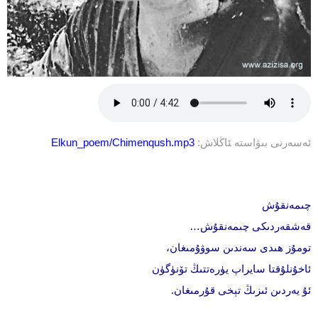
ئەسەرنى بىۋاستە ‍ئاڭلاش:
Elkun_poem/Chimenqush.mp3
چىمەنقۇش
قەشقەردىكى چىمەنقۇش…
تومۇز ھىدى سەندىن سوۋۇمىغان،
ئاخۇنلۇقتا سايراپ يۈرەتتىڭ تۆنۈگۈن
ئۇ يەردىن ئىزىڭ تېخى قۇرمىغان.