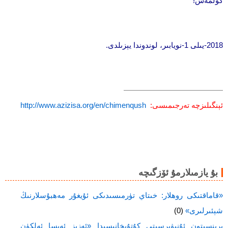
كۈلمەس!
2018-يىلى 1-نويابىر، لوندوندا يېزىلدى.
—————————————
ئېنگىلىزچە تەرجىمىسى:
http://www.azizisa.org/en/chimenqush
بۇ يازمىلارمۇ ئۆزگىچە
«قاماقتىكى روھلار: خىتاي تۈرمىسىدىكى ئۇيغۇر مەھبۇسلارنىڭ
شېئىرلىرى»
(0)
پرىنسېتون ئۇنىۋېرسىتى كۇتۇپخانىسىدا «ئەزىز ئەيسا ئەلكۈن