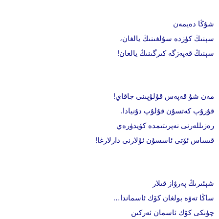
شۇڭا دەيمەن
سېنىڭ كۈزدە سۇلغىنىڭ يالغان،
سېنىڭ قەپەزگە كىرگىنىڭ يالغان!
مەن شۇ قەپەس قۇلۇپىنى چاقاي!
قۇرۇپ كەتسۇن قۇلۇپ دۇنيادا.
رەزىللەرنى نەپرىتىمدە كۆيدۈرەي
قىساس ئۆتى ئاسسۇن ئۇلارنى دارلارغا!
شېئىرىڭ پەرۋاز قىلار
ساڭا تەۋە بولغان كۆك ئاسماندا…
چۈنكى كۆك ئاسمان ئەركىن