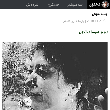
سەھىپىلەر
خەتكۈچ
ئىزدەش
چىمەنقۇش
2018-11-21
| يازما قىززىقلىقى:
ئەزىز ئەيسا ئەلكۈن