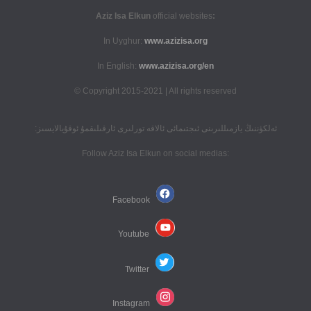
official websites
:Aziz Isa Elkun
In Uyghur:
www.azizisa.org
In English:
www.azizisa.org/en
Copyright 2015-2021 | All rights reserved ©
ئەلكۈننىڭ يازمىللىرىنى ئىجتىمائى ئالاقە تورلىرى ئارقىلىقمۇ ئوقۇيالايسىز:
:Follow Aziz Isa Elkun on social medias
Facebook
Youtube
Twitter
Instagram