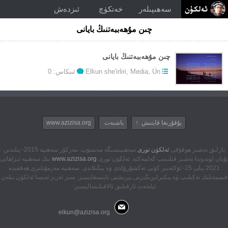
سەھىپىلەر
خەتكۈچ
ئىزدەش
چىن مۇھەببەتنىڭ بايانى
چىن مۇھەببەتنىڭ بايانى
Ün
,
Media
,
Elkun she'irliri
ئىنكاس: 0
يۇقۇرىغا قايتىش ↑
باشبەت
www.azizisa.org
بارلىق نەشىر ھوقۇقى
ئەلكۈن تورى
سەھىپىسىگە مەنسۈپ. مەزكۇر سەھىپە 2015- يىلىدىن
بۇيان لوندوندا نەشىر قىلىنىپ كەلمەكتە. ئەلكۈن تورى
www.azizisa.org
نىڭ سەھىپە ئىزاھاتى
2021 يىلى 15- ئۆكتەبىر كۈنى تەكشۇرۇلدى ۋە يېڭىلاندى. سەھىپە مەزمۇنلىرى ھەققىدە
قىممەتلىك تەكىلىپ ۋە پىكىرلىرىڭىزنى بېرىشنى ئايىمىغايسىز. سىز ئەزىز ئەيسا ئەلكۈن بىلەن
ئېلخەت ئارقىلىق ئالاقىلىشاليسىز:
elkun@azizisa.org