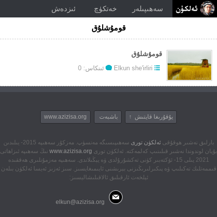
سەھىپىلەر
خەتكۈچ
ئىزدەش
قومۇشلۇق
قومۇشلۇق
Elkun she'irliri
ئىنكاس: 0
يۇقۇرىغا قايتىش ↑
باشبەت
www.azizisa.org
بارلىق نەشىر ھوقۇقى
ئەلكۈن تورى
سەھىپىسىگە مەنسۈپ. مەزكۇر سەھىپە 2015- يىلىدىن
بۇيان لوندوندا نەشىر قىلىنىپ كەلمەكتە. ئەلكۈن تورى
www.azizisa.org
نىڭ سەھىپە ئىزاھاتى
2021 يىلى 15- ئۆكتەبىر كۈنى تەكشۇرۇلدى ۋە يېڭىلاندى. سەھىپە مەزمۇنلىرى ھەققىدە
قىممەتلىك تەكىلىپ ۋە پىكىرلىرىڭىزنى بېرىشنى ئايىمىغايسىز. سىز ئەزىز ئەيسا ئەلكۈن بىلەن
ئېلخەت ئارقىلىق ئالاقىلىشاليسىز:
elkun@azizisa.org