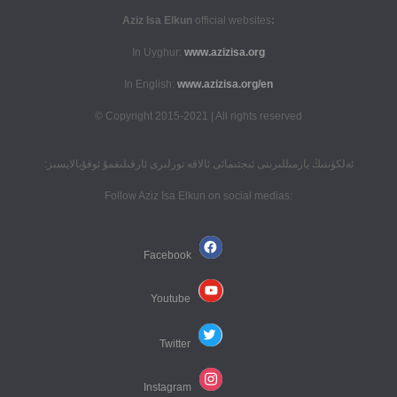
official websites
:Aziz Isa Elkun
In Uyghur:
www.azizisa.org
In English:
www.azizisa.org/en
Copyright 2015-2021 | All rights reserved ©
ئەلكۈننىڭ يازمىللىرىنى ئىجتىمائى ئالاقە تورلىرى ئارقىلىقمۇ ئوقۇيالايسىز:
:Follow Aziz Isa Elkun on social medias
Facebook
Youtube
Twitter
Instagram