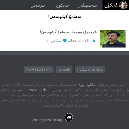
سەھىپىلەر
خەتكۈچ
ئىزدەش
سەنمۇ كېتىپسەن!
غوجىمۇھەممەد، سەنمۇ كېتىپسەن!
Elkun she'irliri
ئىنكاس: 0
يۇقۇرىغا قايتىش ↑
باشبەت
www.azizisa.org
بارلىق نەشىر ھوقۇقى
ئەلكۈن تورى
سەھىپىسىگە مەنسۈپ. مەزكۇر سەھىپە 2015- يىلىدىن
بۇيان لوندوندا نەشىر قىلىنىپ كەلمەكتە. ئەلكۈن تورى
www.azizisa.org
نىڭ سەھىپە ئىزاھاتى
2021 يىلى 15- ئۆكتەبىر كۈنى تەكشۇرۇلدى ۋە يېڭىلاندى. سەھىپە مەزمۇنلىرى ھەققىدە
قىممەتلىك تەكىلىپ ۋە پىكىرلىرىڭىزنى بېرىشنى ئايىمىغايسىز. سىز ئەزىز ئەيسا ئەلكۈن بىلەن
ئېلخەت ئارقىلىق ئالاقىلىشاليسىز:
elkun@azizisa.org