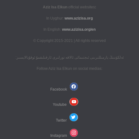
official websites
:Aziz Isa Elkun
In Uyghur:
www.azizisa.org
In English:
www.azizisa.org/en
Copyright 2015-2021 | All rights reserved ©
ئەلكۈننىڭ يازمىللىرىنى ئىجتىمائى ئالاقە تورلىرى ئارقىلىقمۇ ئوقۇيالايسىز:
:Follow Aziz Isa Elkun on social medias
Facebook
Youtube
Twitter
Instagram