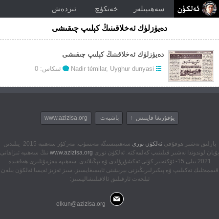
سەھىپىلەر
خەتكۈچ
ئىزدەش
دەيۈزلۈك ئەخلاقىنىڭ كېلىپ چىقىشى
دەيۈزلۈك ئەخلاقىنىڭ كېلىپ چىقىشى
Uyghur dunyasi
,
Nadir témilar
ئىنكاس: 0
يۇقۇرىغا قايتىش ↑
باشبەت
www.azizisa.org
بارلىق نەشىر ھوقۇقى
ئەلكۈن تورى
سەھىپىسىگە مەنسۈپ. مەزكۇر سەھىپە 2015- يىلىدىن
بۇيان لوندوندا نەشىر قىلىنىپ كەلمەكتە. ئەلكۈن تورى
www.azizisa.org
نىڭ سەھىپە ئىزاھاتى
2021 يىلى 15- ئۆكتەبىر كۈنى تەكشۇرۇلدى ۋە يېڭىلاندى. سەھىپە مەزمۇنلىرى ھەققىدە
قىممەتلىك تەكىلىپ ۋە پىكىرلىرىڭىزنى بېرىشنى ئايىمىغايسىز. سىز ئەزىز ئەيسا ئەلكۈن بىلەن
ئېلخەت ئارقىلىق ئالاقىلىشاليسىز:
elkun@azizisa.org