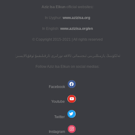
official websites
:Aziz Isa Elkun
In Uyghur:
www.azizisa.org
In English:
www.azizisa.org/en
Copyright 2015-2021 | All rights reserved ©
ئەلكۈننىڭ يازمىللىرىنى ئىجتىمائى ئالاقە تورلىرى ئارقىلىقمۇ ئوقۇيالايسىز:
:Follow Aziz Isa Elkun on social medias
Facebook
Youtube
Twitter
Instagram