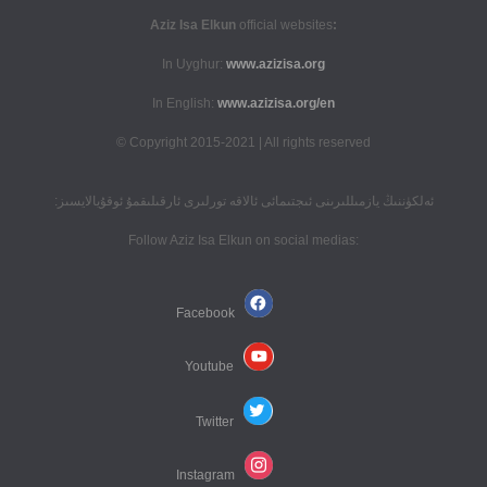
official websites
:Aziz Isa Elkun
In Uyghur:
www.azizisa.org
In English:
www.azizisa.org/en
Copyright 2015-2021 | All rights reserved ©
ئەلكۈننىڭ يازمىللىرىنى ئىجتىمائى ئالاقە تورلىرى ئارقىلىقمۇ ئوقۇيالايسىز:
:Follow Aziz Isa Elkun on social medias
Facebook
Youtube
Twitter
Instagram