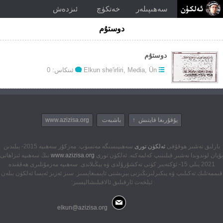
سەھىپىلەر
خەتكۈچ
ئىزدەش
دوستۇم
دوستۇم
Ün
,
Media
,
Elkun she'irliri
ئىنكاس: 0
يۇقۇرىغا قايتىش ↑
باشبەت
www.azizisa.org
بارلىق نەشىر ھوقۇقى
ئەلكۈن تورى
سەھىپىسىگە مەنسۈپ. مەزكۇر سەھىپە 2015- يىلىدىن
بۇيان لوندوندا نەشىر قىلىنىپ كەلمەكتە. ئەلكۈن تورى
www.azizisa.org
نىڭ سەھىپە ئىزاھاتى
2021 يىلى 15- ئۆكتەبىر كۈنى تەكشۇرۇلدى ۋە يېڭىلاندى. سەھىپە مەزمۇنلىرى ھەققىدە
قىممەتلىك تەكىلىپ ۋە پىكىرلىرىڭىزنى بېرىشنى ئايىمىغايسىز. سىز ئەزىز ئەيسا ئەلكۈن بىلەن
ئېلخەت ئارقىلىق ئالاقىلىشاليسىز:
elkun@azizisa.org