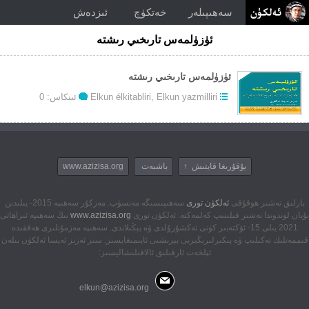
سەھىپىلەر
خەتكۈچ
ئىزدەش
ئۈزۈلمەس تارىخىي رىشتە
ئۈزۈلمەس تارىخىي رىشتە
Elkun yazmilliri
,
Elkun élkitabliri
ئىنكاس: 0
يۇقۇرىغا قايتىش ↑
باشبەت
www.azizisa.org
بارلىق نەشىر ھوقۇقى
ئەلكۈن تورى
سەھىپىسىگە مەنسۈپ. مەزكۇر سەھىپە 2015- يىلىدىن
بۇيان لوندوندا نەشىر قىلىنىپ كەلمەكتە. ئەلكۈن تورى
www.azizisa.org
نىڭ سەھىپە ئىزاھاتى
2021 يىلى 15- ئۆكتەبىر كۈنى تەكشۇرۇلدى ۋە يېڭىلاندى. سەھىپە مەزمۇنلىرى ھەققىدە
قىممەتلىك تەكىلىپ ۋە پىكىرلىرىڭىزنى بېرىشنى ئايىمىغايسىز. سىز ئەزىز ئەيسا ئەلكۈن بىلەن
ئېلخەت ئارقىلىق ئالاقىلىشاليسىز:
elkun@azizisa.org