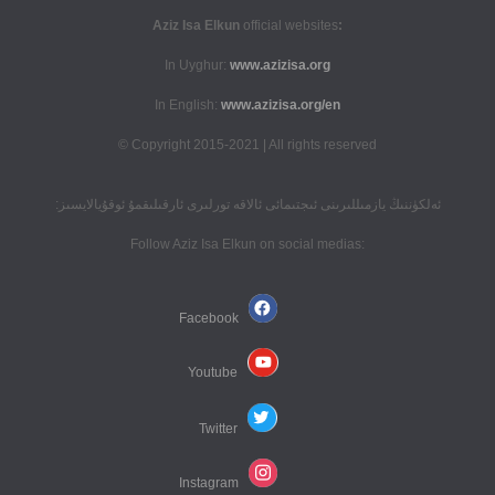
official websites
:Aziz Isa Elkun
In Uyghur:
www.azizisa.org
In English:
www.azizisa.org/en
Copyright 2015-2021 | All rights reserved ©
ئەلكۈننىڭ يازمىللىرىنى ئىجتىمائى ئالاقە تورلىرى ئارقىلىقمۇ ئوقۇيالايسىز:
:Follow Aziz Isa Elkun on social medias
Facebook
Youtube
Twitter
Instagram