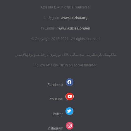
official websites
:Aziz Isa Elkun
In Uyghur:
www.azizisa.org
In English:
www.azizisa.org/en
Copyright 2015-2021 | All rights reserved ©
ئەلكۈننىڭ يازمىللىرىنى ئىجتىمائى ئالاقە تورلىرى ئارقىلىقمۇ ئوقۇيالايسىز:
:Follow Aziz Isa Elkun on social medias
Facebook
Youtube
Twitter
Instagram