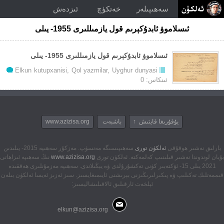
سەھىپىلەر
خەتكۈچ
ئىزدەش
ئىسلاموۋ ئابدۇكېرىم قول يازمىللىرى 1955- يىلى
ئىسلاموۋ ئابدۇكېرىم قول يازمىللىرى 1955- يىلى
Elkun kutupxanisi
,
Qol yazmilar
,
Uyghur dunyasi
ئىنكاس: 0
يۇقۇرىغا قايتىش ↑
باشبەت
www.azizisa.org
بارلىق نەشىر ھوقۇقى
ئەلكۈن تورى
سەھىپىسىگە مەنسۈپ. مەزكۇر سەھىپە 2015- يىلىدىن
بۇيان لوندوندا نەشىر قىلىنىپ كەلمەكتە. ئەلكۈن تورى
www.azizisa.org
نىڭ سەھىپە ئىزاھاتى
2021 يىلى 15- ئۆكتەبىر كۈنى تەكشۇرۇلدى ۋە يېڭىلاندى. سەھىپە مەزمۇنلىرى ھەققىدە
قىممەتلىك تەكىلىپ ۋە پىكىرلىرىڭىزنى بېرىشنى ئايىمىغايسىز. سىز ئەزىز ئەيسا ئەلكۈن بىلەن
ئېلخەت ئارقىلىق ئالاقىلىشاليسىز:
elkun@azizisa.org