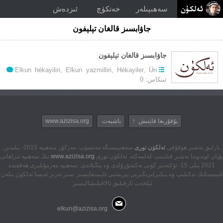
سەھىپىلەر
خەتكۈچ
ئىزدەش
جاۋابسىز قالغان تېلېفون
جاۋابسىز قالغان تېلېفون
Elkun hékayiliri
,
Elkun yazmilliri
,
Hékayiler
,
Ün
ئىنكاس: 0
يۇقۇرىغا قايتىش ↑
باشبەت
www.azizisa.org
بارلىق نەشىر ھوقۇقى
ئەلكۈن تورى
سەھىپىسىگە مەنسۈپ. مەزكۇر سەھىپە 2015- يىلىدىن
بۇيان لوندوندا نەشىر قىلىنىپ كەلمەكتە. ئەلكۈن تورى
www.azizisa.org
نىڭ سەھىپە ئىزاھاتى
2021 يىلى 15- ئۆكتەبىر كۈنى تەكشۇرۇلدى ۋە يېڭىلاندى. سەھىپە مەزمۇنلىرى ھەققىدە
قىممەتلىك تەكىلىپ ۋە پىكىرلىرىڭىزنى بېرىشنى ئايىمىغايسىز. سىز ئەزىز ئەيسا ئەلكۈن بىلەن
ئېلخەت ئارقىلىق ئالاقىلىشاليسىز:
elkun@azizisa.org