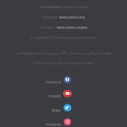
official websites
:Aziz Isa Elkun
In Uyghur:
www.azizisa.org
In English:
www.azizisa.org/en
Copyright 2015-2021 | All rights reserved ©
ئەلكۈننىڭ يازمىللىرىنى ئىجتىمائى ئالاقە تورلىرى ئارقىلىقمۇ ئوقۇيالايسىز:
:Follow Aziz Isa Elkun on social medias
Facebook
Youtube
Twitter
Instagram