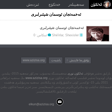
سەھىپىلەر
خەتكۈچ
ئىزدەش
ئەخمەتجان ئوسمان شېئىرلىرى
ئەخمەتجان ئوسمان شېئىرلىرى
Shexisler
,
Shé'irlar
ئىنكاس: 0
يۇقۇرىغا قايتىش ↑
باشبەت
www.azizisa.org
بارلىق نەشىر ھوقۇقى
ئەلكۈن تورى
سەھىپىسىگە مەنسۈپ. مەزكۇر سەھىپە 2015- يىلىدىن
بۇيان لوندوندا نەشىر قىلىنىپ كەلمەكتە. ئەلكۈن تورى
www.azizisa.org
نىڭ سەھىپە ئىزاھاتى
2021 يىلى 15- ئۆكتەبىر كۈنى تەكشۇرۇلدى ۋە يېڭىلاندى. سەھىپە مەزمۇنلىرى ھەققىدە
قىممەتلىك تەكىلىپ ۋە پىكىرلىرىڭىزنى بېرىشنى ئايىمىغايسىز. سىز ئەزىز ئەيسا ئەلكۈن بىلەن
ئېلخەت ئارقىلىق ئالاقىلىشاليسىز:
elkun@azizisa.org