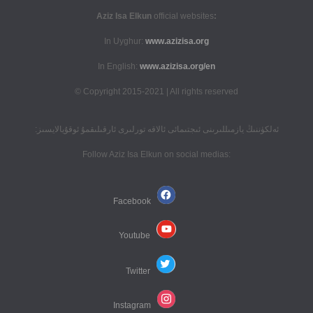
official websites
:Aziz Isa Elkun
In Uyghur:
www.azizisa.org
In English:
www.azizisa.org/en
Copyright 2015-2021 | All rights reserved ©
ئەلكۈننىڭ يازمىللىرىنى ئىجتىمائى ئالاقە تورلىرى ئارقىلىقمۇ ئوقۇيالايسىز:
:Follow Aziz Isa Elkun on social medias
Facebook
Youtube
Twitter
Instagram