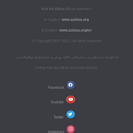
official websites
:Aziz Isa Elkun
In Uyghur:
www.azizisa.org
In English:
www.azizisa.org/en
Copyright 2015-2021 | All rights reserved ©
ئەلكۈننىڭ يازمىللىرىنى ئىجتىمائى ئالاقە تورلىرى ئارقىلىقمۇ ئوقۇيالايسىز:
:Follow Aziz Isa Elkun on social medias
Facebook
Youtube
Twitter
Instagram