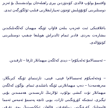
ۋاقتىمۇ بولۇپ قالدى. كۈندۈزدىن بېرى راھىلەخان يولدىشىنىڭ بۇ ئەزىز
دوستلىرىنى كۇتۇۋېلىش ئۈچۈن تەييارلىقلارنى قىلىپ ئۈلگۈرگەن ئىدى.
باغلاقتىكى ئىت غەزەپ بىلەن قاۋاپ ئۆيگە مېھمان كەلگەنلىكىدىن
بىشارەت بەردى. قادىر ئىمام ئالدىراش ھويلىغا چىقىپ دوستلىرىنى
كۈتۈۋالدى.
– ئەسسالامۇ ئەلەيكۇم! – دېدى كەلگەن مېھمانلار ئارقا – ئارقىدىن.
– ۋەئەلەيكۇم ئەسسالام! قېنى، قېنى، تارتىنماي ئۆيگە كىرىڭلار،
مەرھەمەت! – دەپ مېھمانلارنى ئۆيگە باشلىدى ئىمام. بۈگۈن كەلگەن
مېھمانلار تۆت كىشى بولۇپ، ئۇلارنىڭ ئارىسىدىن ھەممىدىن بۇيى
ئېگىزى، ئىنچىكە كۆرۈنگىنى ئازات، بويى ئانچە پەسمۇ ئەمەس ئەمما
قامەتلىك كۆرۈنگىنى زىياۋۇدۇن، قالغان ئىككىسىنىڭ بوي تۇرقى