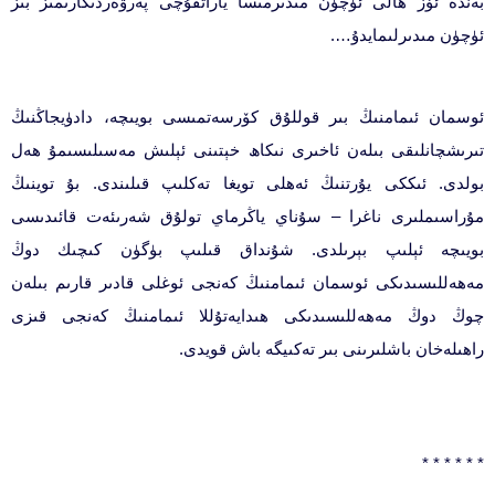
بەندە ئۆز ھالى ئۈچۈن مىدىرمىسا ياراتقۇچى پەرۋەردىگارىمىز بىز
ئۈچۈن مىدىرلىمايدۇ….
ئوسمان ئىمامنىڭ بىر قوللۇق كۆرسەتمىسى بويىچە، دادۈيجاڭنىڭ
تىرىشچانلىقى بىلەن ئاخىرى نىكاھ خېتىنى ئېلىش مەسىلىسىمۇ ھەل
بولدى. ئىككى يۇرتنىڭ ئەھلى تويغا تەكلىپ قىلىندى. بۇ توينىڭ
مۇراسىملىرى ناغرا – سۇناي ياڭرماي تولۇق شەرىئەت قائىدىسى
بويىچە ئېلىپ بېرىلدى. شۇنداق قىلىپ بۈگۈن كىچىك دوڭ
مەھەللىسىدىكى ئوسمان ئىمامنىڭ كەنجى ئوغلى قادىر قارىم بىلەن
چوڭ دوڭ مەھەللىسىدىكى ھىدايەتۇللا ئىمامنىڭ كەنجى قىزى
راھىلەخان باشلىرىنى بىر تەكىيگە باش قويدى.
* * * * * *