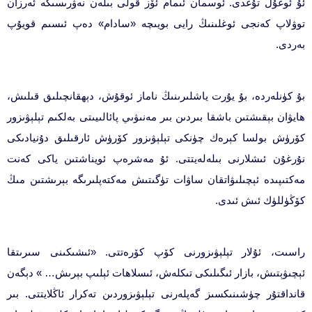
ئۇ ئوغۇل تۇغدى. ئوسمان ئىمام ئۆز قولى بىلەن نەۋرىسىگە ئەرزان
توۋلاپ كەنجى ئوغلىنىڭ رايى بويىچە «سادام» دەپ ئىسىم قويۇپ
بەردى.
بۇ كۈنلەردە، بۇ يۇرت ياشلىرىنىڭ ناماز ئوقۇش، دېھقانچىلىق قىلىش،
ھايۋان بېقىشتىن باشقا بىردىن بىر مەنىۋىي پائالىيىتى بەلكىم تېلېۋىزور
كۆرۈش بولسا كېرەك چۈنكى تېلېۋىزور كۆرۈش ئارقىلىق دۇنيادىكى
نۇرغۇن ئىشلارنى بىلەلەيتتى. ئۇ مەشرەپ ئويناشتىن ياكى كەنت
مەكتىپىدە ئېچىلىۋاتقان ساۋات تۈگىتىش مەكتەپلىرىگە بېرىشتىن مىڭ
كۆڭۈللۈك ئىش ئىدى.
راسىت، ئۇلار تېلېۋىزورنى كۆپ كۆرەتتى. «ئىشىكىنى سىرىتقا
ئېچىۋېتىش، بازار ئىگىلىكى تىكلەش، ئىسلاھات ئېلىپ بېرىش… » دېگەن
قانداقتۇر چۈشىنىكسىز گەپلەرنى تېلېۋىزوردىن تەكرار ئاڭلايتتى. بىر