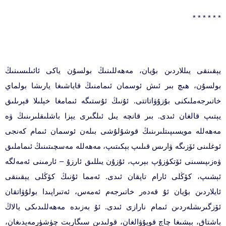
* * * * * *
يېقىنقى يىللاردىن بۇيان، مەھەللىنىڭ بولسۇن ياكى ئائىلىسىنىڭ
بولسۇن، ھىچ بىر ئىش ئوسمان ئىمامنىڭ قاياشىغا يارىشا بولماي
خاتىرجەملىكنى بۇزۇۋاتاتتى. ئۇنىڭ ئۇستىگە ئىمامغا خېلىلا قېرىلىق
يېتىپ قالغان ئىدى. بىر قانچە يىل ئىلگىرى يېزا باشلىقلىرىنىڭ ۋە
مەھەللە مويسىپىتلىرىنىڭ قوشۇلۇشى بىلەن ئوسمان ئىمام كەنجى
ئوغلىنى ئۆزىگە ۋارىس قىلىپ بېكىتىپ، مەھەللە مەسچىتىنىڭ ئىماملىق
ۋەزىپىسىنى ئۆتكۈزۇپ بېرىپ، ئۇزۇن يىللىق ئارزۇ – ئارمىنى ئەمەلگە
ئېشىپ، كۆڭلى ئارام تاپقان ئىدى. ئەمما ئۇنىڭ كۆڭلى يېقىنقى
ئايلاردىن بۇيان ئۇ قەدەر خاتىرجەم ئەمەس، ئەتىراپىدا بولۇۋاتقان
ئۆزگىرىشلەردىن ئىمام نارازى ئىدى. ئۇ بەزىدە مەھەللىدىكى يالاڭ
باشتاق، بېشىغا چاچ قويۇۋالغان، قولىدىن سىگارېت چۈشۈرمەيدىغان،