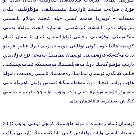
قۇرئان قىرائەت قىلىشتا ئاۋازىنىڭ يېقىملىقلىقى، مۇڭلۇقلىقى بىلەن
مەھەللە – كويلاردا ھەممە كىشى «پاھ كىچىك موللام ئاتىسىنى
دوراپتۇ!» دەپ ئالقىشقا ئېرىشەتتى. ئەممازە كىچىك موللام پەننىي
مەكتەپتىكى ئوقۇشىنى ياخشى ئوقۇيالمىغان ئىدى. ئوسمان ئىمام
كۆپىنچە ھالدا جۈمە كۈنى ئوغلىنى جۈمە نامىزىنى تەرك قىلىپ قويىدۇ
دەپ مەكتەپكە ئەۋەتمەيتى. ئوسمان ئىمامنىڭ جەمەتى ئۇچ ئەۋلادىدىن
تارتىپ مۇشۇ كىچىك دوڭ مەھەللىسىنىڭ مەسچىتىگە ئىمامەتچىلىكىنى
قىلىپ كەلگەن. ئوسمان ئىمامنىڭ رەھمەتلىك ئاتىسى رەھمەت داموللا
ھاجىم بولسا كىچىك دوڭ مەھەللىسىگىلا ئەمەس پۈتۈن ناھىيىگە نامى
مەشھۇر «ۋەتەنپەرۋەر» دىنىي زات بولۇپ، ئۇ نەچچە قېتىم سىياسىي
كېڭەش يىغىنلىرىغا قاتناشقان ئىدى.
ئوسمان ئىمام رەھمەت داموللا ھاجىمنىڭ كەنجى ئوغلى بولۇپ ئۇ 20
يېشىدا، ئاتىسى ۋاپات بولغاندىن كېيىن ئاتا كەسپىنىڭ ۋارىسى بولۇپ