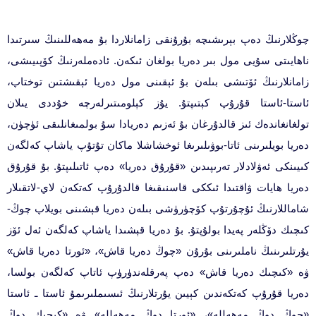
چوڭلارنىڭ دەپ بېرىشىچە بۇرۇنقى زامانلاردا بۇ مەھەللىنىڭ سىرتىدا
ناھايىتى سۇيى مول بىر دەريا بولغان ئىكەن. ئادەملەرنىڭ كۆپىيىشى،
زامانلارنىڭ ئۆتىشى بىلەن بۇ ئېقىنى مول دەريا ئېقىشتىن توختاپ،
ئاستا-ئاستا قۇرۇپ كېتىپتۇ. يۇز كېلومىتىرلەرچە خۇددى يىلان
تولغانغاندەك ئىز قالدۇرغان بۇ ئەزىم دەريادا سۇ بولمىغانلىقى ئۈچۈن،
دەريا بويلىرىنى ئاتا-بوۋىلىرىغا ئوخشاشلا ماكان تۇتۇپ ياشاپ كەلگەن
كىيىنكى ئەۋلادلار تەرىپىدىن «قۇرۇق دەريا» دەپ ئاتىلىپتۇ. بۇ قۇرۇق
دەريا ھايات ۋاقتىدا ئىككى قاسنىقىغا قالدۇرۇپ كەتكەن لاي-لاتقىلار
شاماللارنىڭ ئۇچۇرتۇپ كۆچۈرۈشى بىلەن دەريا قېشىنى بويلاپ چوڭ-
كىچىك دۆڭلەر پەيدا بولۇپتۇ. بۇ دەريا قېشىدا ياشاپ كەلگەن ئەل ئۆز
يۇرتلىرىنىڭ ناملىرىنى بۇرۇن «چوڭ دەريا قاش»، «ئورتا دەريا قاش»
ۋە «كىچىك دەريا قاش» دەپ پەرقلەندۈرۈپ ئاتاپ كەلگەن بولسا،
دەريا قۇرۇپ كەتكەندىن كېيىن يۇرتلارنىڭ ئىسىملىرىمۇ ئاستا ـ ئاستا
«چوڭ دوڭ مەھەللە»، «ئورتا دوڭ مەھەللە» ۋە «كىچىك دوڭ