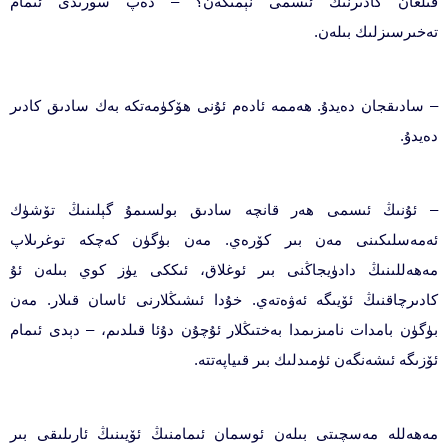
قىلغان كادىرنىڭ ئىسمى نېمىكەن؟ – دەپ سورىدى ئىمام
تەخىرسىزلىك بىلەن.
– سادىقجان دەيدۇ. ھەممە ئادەم ئۇنى ھۆكۈمەتكە بەك سادىق كادىر
دەيدۇ.
– ئۇنىڭ ئىسمى ھەر قانچە سادىق بولسىمۇ گېلىنىڭ تۆشۈك
ئەمەسلىكىنى مەن بىر كۆرەي. مەن بۈگۈن كەچكە توغرىلاپ
مەھەللىنىڭ دادۈيجاڭنى بىر ئوغلاق، ئىككى يۈز كوي بىلەن ئۇ
كادىرچاقنىڭ ئۆيىگە ئەۋەتەي. خۇدا ئىشىڭلارنى ئاسان قىلار. مەن
بۈگۈن بامدات نامىزىمدا بەختىڭلار ئۇچۇن دۇئا قىلدىم، – دېدى ئىمام
ئۆزىگە ئىشەنگەن ئۈمىدلىك بىر قىياپەتتە.
مەھەللە مەسچىتى بىلەن ئوسمان ئىمامنىڭ ئۆيىنىڭ ئارىلىقى بىر