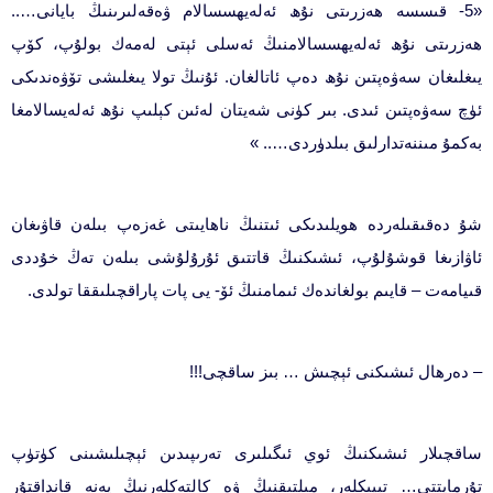
«5- قىسسە ھەزرىتى نۇھ ئەلەيھسسالام ۋەقەلىرىنىڭ بايانى…..
ھەزرىتى نۇھ ئەلەيھسسالامنىڭ ئەسلى ئېتى لەمەك بولۇپ، كۆپ
يىغلىغان سەۋەپتىن نۇھ دەپ ئاتالغان. ئۇنىڭ تولا يىغلىشى تۆۋەندىكى
ئۈچ سەۋەپتىن ئىدى. بىر كۈنى شەيتان لەئىن كېلىپ نۇھ ئەلەيسالامغا
بەكمۇ مىننەتدارلىق بىلدۈردى….. »
شۇ دەقىقىلەردە ھويلىدىكى ئىتنىڭ ناھايىتى غەزەپ بىلەن قاۋىغان
ئاۋازىغا قوشۇلۇپ، ئىشىكنىڭ قاتتىق ئۇرۇلۇشى بىلەن تەڭ خۇددى
قىيامەت – قايىم بولغاندەك ئىمامنىڭ ئۆ- يى پات پاراقچىلىققا تولدى.
– دەرھال ئىشىكنى ئېچىش … بىز ساقچى!!!
ساقچىلار ئىشىكنىڭ ئوي ئىگىلىرى تەرىپىدىن ئېچىلىشىنى كۈتۈپ
تۇرمايتتى… تېپىكلەر، مىلتىقنىڭ ۋە كالتەكلەرنىڭ يەنە قانداقتۇر