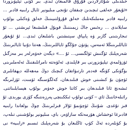
خىلدىكى شۇئارلاردىن قۇرۇق قالمىغان ئىدى. بىر كۈنى تېلېۋىزوردا
«ئۇيغۇر خەلقى ئىچىدىن چىققان تۇنجى مىليونېر ئايال رابىيە قادىر …
رابىيە قادىر مەملىكەتلىك خەلق قۇرۇلتىيىنىڭ خەلق ۋەكىلى بولۇپ
سايلاندى … رەئىس جاڭ زېمىننىڭ قوبۇل قىلىشىغا ئېرىشتى … ئۇ
تىجارىتىنى گازىر ۋە پايپاق سېتىشتىن باشلىغان ئىدى… ئۇ ئۇيغۇر
ئاياللىرىنىڭلا ئەمەس، پۈتۈن جۇڭگو ئاياللىرىنىڭ، ھەتتا دۇنيا ئايالىرىنىڭ
شەرەپلىك ئۆگنىش ئۈلگىسى… ئۇ ….» دېگەن خەۋەرلەر بىر مەزگىل
ئۈزۈلمەي تېلېۋىزورنى بىر قاپلىدى. ئەلۋەتتە نامراتلىقنىڭ ئەلەملىرىنى
بۈگۈنكى كۈنگە قەدەر تارتىۋاتقان كىچىك دوڭ مەھەللە دېھقانلىرى
ئۈچۈن بۇ كىشىنى خوش قىلىدىغان، كەلگۈسىگە ئۈمىت، ئۆزلىرىگە
ئىشەنچ ئاتا قىلىدىغان بىر كاتتا خوش خەۋەر بولۇپ ھېسابلىناتتى.
رائىلەخاننىڭ ئاي – كۈنى تولۇپ ئىككىنچى پەرزەنتىگە كۆزى يورىدى. ئۇ
قىز تۇغدى. شۇنىڭ ئۈچۈنمۇ ئۇلار قىزلىرىنىڭ چوڭ بولغاندا رابىيە
قادىرغا ئوخشاش ھۆرمەتكە سازاۋەر، باي، مىليونېر بولۇشىنى تىلەپ،
بۇ كۈنلەردە ئەڭ كۆپ ئاڭلىغان بۇ شەرەپلىك ئىسىم «رابىيە» نى