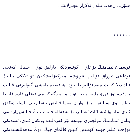
سۆزنى راھەت بىلەن تەكرار پىچىرلايتتى.
* * * * * *
ئوسمان ئىمامنىڭ بۇ ئاي – كۈنلەردىكى بارلىق ئوي – خىيالى كەنجى
ئوغلىنى تىزراق ئۆيلەپ قويۇشقا مەركەزلەشكەن. ئۇ ئىككى يىلنىڭ
ئالدىدىلا كەنت مەسئۇللىرىغا خۇدا ھەققىدە ياخشى گەپلەرنى قىلىپ
يورۇپ، ئۆز قورۇ جايىغا يېقىن تۆت مو يەرگە كەنجى ئوغلى قادىر قارىغا
ئاتاپ ئوي سېلىش، باغ- ۋاران بەرپا قىلىش ئىشلىرىنى باشلىۋەتكەن
ئىدى. مانا بۇ ئىنشائات ئىشلىرىمۇ مەھەللە جامائىتىنىڭ خالىس ياردىمى
بىلەن ئىمامنىڭ مۆلچەرى بويىچە ئۆز قەرەلىدە پۈتكەن ئىدى. ئەمدىكى
نۆۋەت كېلەر جۈمە كۈنىدىن كېيىن قالماي چوڭ دوڭ مەھەللىسىدىكى