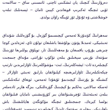
دەرۋازىنىڭ كىچىك يان ئىشكىنى ئاچتى. ئاتىسىنى ساق – سالامەت
ئۆيى ئىچىگە ئەكىرىپ قويغاندىن كېيىن ئامان – ئېسەنلىك تىلەپ
خوشلاشتى ۋە ئۇدۇل ئۆز ئۆيىگە راۋان بولدى.
سەھرانىڭ كۈندۇزىلا ئەمەس كېچىسىمۇ گۈزەل. بۇ گۈزەللىك شۇنداق
تەبىئىيكى، ئەمدىلا پۈتۈن بولۇشقا باشلىغان تولۇن ئاي، ئەزەلدىن كوچا
چىرىقى يۇرۇپ باقمىغان بۇ مەھەللىنىڭ تار، توپلۇق يوللىرىغا ئۆزىنىڭ
سۈتتەك نۇرىنى سېخىلىق بىلەن تۆكۈپ تۇراتتى. مۇنداق جىمجىت
كېچىلەردە ئات- ئېشەكلەرنىڭ، ئىت- مۈشۈكلەرنىڭ ئاۋازلىرىدىن تارتىپ
چېكەتكىلەرنىڭ ئاۋازلىرىغىچە كېلىۋاتقان بارلىق تەبىئي ئاۋازلار –
كىشىگە بۇ يۇرتنىڭ كېچىدىمۇ ئۇيقۇدا ئەمەس، ئويغاق ئىكەنلىكىنى
ئەسكە سالاتتى. بەلكىم بۇ كېچىنىڭ گۈزەللىكى، بىزگە ھازىر ئادەملەر
بىلەن تەبىئەتنىڭ ئۇچرىشىۋاتقان بىر كۆرۈنىشىنى نامايان قىلىۋاتقان
بولسا كېرەك، جىمجىتلىق ئىچىگە مۆكۈنگەن ھاياتلىقنىڭ باش
باھاردىكى بىخلىرى سۈتتەك ئايدىڭ كېچىلەردە تىنىمسىز ئۆسۇۋاتاتتى.