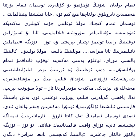
ئىمام بولغان. شۇنىڭ ئۈچۈنمۇ بۇ كۈنلەردە ئوسمان ئىمام يۇرتتا
ھەممىدىن ئابرويلۇق بولغاچقا ھىچ كىم ئۇنى خاپا قىلىشقا پېتىنالمايتتى.
ئوسمان ئىمام كىچىك موللا ئوغلىنى جۈمە كۈنلىرى مەكتەپكە
ئەۋەتمىسە مۇئەللىملەر سۈرۈشتە قىلالمايتتى. ئاتا بۇ ئەتىۋارلىق
ئوغلىنىڭ رايىغا تولىمۇ ئېتىبار بېرەتتى ۋە ئۆز – ئۆزىگە «ئىماملىق
ئائىلىمىزنىڭ ئاتا مىراسى… موللىنىڭ بالىسى موللا بولىدۇ… كالىنىڭ
بالىسى موزاي. ئوغلۇم پەننىي مەكتەپتە ئوقۇپ قانداقمۇ ئىمام
بولالىسۇن…» دەپ ئوغلىنىڭ ۋە ئۆزىنىڭ توغرا قىلىۋاتقانلىقىنى
شەرھلەشكە ئۇرۇناتتى. شۇنداق قىلىپ مىڭ بىر مۇشاقەتلەردە
مەھەللە ۋە يېزىدىكى مەكتەپ مۇدىرلىرىغا ئاز – تولا سۆيۈنچە بېرىپ،
ئەڭ ياخشى گەپلەرنى قىلىپ يورۇپ، ئوغلىنى ئون بەش ياشنىڭ
قارىسىنى ئېلىشىغا ئۇلگۇرتمەيلا ئوتتۇرا مەكتەپتىن چىقىرىۋالغان ئىدى.
ئەمدى ئوسمان ئىمامنىڭ ئەڭ كاتتا ئارزۇ – ئارمانلىرىنىڭ ئەمەلگە
ئېشىشىغا ئانچە ئۇزاق ۋاقىت قالمىغاندەك قىلاتتى. ئۇ ئۆز – ئۆزىگە
يالغۇز قالغان چاغلىرىدا «بالىنىڭ كەنجىسى ئاتىغا مىراس» دېگەن