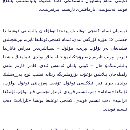
دەيتتى ئىمام پېشايۋان ئاستىدىكى كاتتا تەكىيگە يانپاشلىنىپ ياتقاچ
قولىدا تەسۋىيىنى بارماقلىرى ئارىسىدا پىرقىرىتىپ.
ئوسمان ئىمام كەنجى ئوغلىنىڭ يېقىندا توغۇلغان بالىسىنى قوشقاندا
جەمئى 12 نەۋرە كۆرگەن ئىدى. ئىمام كەنجى ئوغلىغا ئايرىم تېرىقچىلىق
قىلىدىغان يەر بۆلۈپ بېرىپ، مۈلۈك – بىساتلىرىدىن مىراس قاتارىدا
ئايرىپ بېرىپ ئايرىم چىقىرۋەتكىلىمۇ خېلە يىللار بولدى. ئىمامنىڭ باشقا
بالىلىرىنىڭمۇ ھال – كۈنى يامان ئەمەس ئىدى. قادىر قارىم بىلەن
راھىلەخان پىلانلىق تۇغۇت تۈزۈملىرىگە رىئايە قىلىپ ئۈچ پەرزەنتلىك
بولدى، بىرى قىز، ئىككىسى ئوغۇل. تۇنجى پەرزەنتى ئوغۇل بولۇپ،
ئۇنىڭغا «سادام» دەپ ئىسىم قويدى. ئوتتۇرانچىسى قىز بولۇپ ئۇنىڭغا
«رابىيە» دەپ ئىسىم قويدى. كەنجى ئوغلىغا بولسا «ئاراپات» دەپ
ئىسىم قويدى.