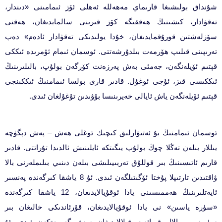
شۇنداق بولىشىغا قارىماي مەھەللە ئەھلى ئۆز ئىمامىنى «دىندار،
تەقۋادار، كىشىنىڭ ھەققىگە كۆز قىرىنى سالمايدىغان، ھەقنى
سۆزلەشتىن قورۇقمايدىغان، خۇدا يولىدىكى تەقۋادار ئادەم» دەپ
تەرىپىنى قىلىپ ھۆرمەت بىلدۇرشەتتى. ئوسمان ئىمام ئۆمرىدە ئىككى
قېتىم ئۆيلەنگەن، جەمئ‍ى بەش پەرزەنت كۆرگەن بولۇپ، بالىلىرىنىڭ
ئىككىسى قىز، ئۇچى ئوغۇل. قادىر قارى بولسا ئىمامنىڭ ئىككىنچى
قېتىم ئۆيلەنگەن ياش ئايالى خەيرىنىسا بۇۋىدىن تۇغۇلغان ئىدى.
ئوسمان ئىمامنىڭ بۇ ئەتىۋارلىق كىچىك ئوغلى ھەش – پەش دېگۈچە
يىللار بىلەن تەڭلا چوڭ بولۇپ يىگىتكە ئايلىنىش ئالدىدا تۇراتتى. قادىر
قارىم ئاتىسىنىڭ بىر قوللۇق تەربىيىلىشى بىلەن دىنىي بىلىملەرنى بالا
ۋاقتىدىن تارتىپلا پۇختا ئۆگىتىلگەن ئىدى. ئۇ 8 ياشقا كىرگەندە پەنسىر
ئايەتلىرىنىڭ ھەممىسىنى يادا ئوقۇيالايدىغان، 12 ياشقا كىرگەندە
«سۈرە ياسىن» نى يادا ئوقۇيالايدىغان، قۇرئاندىكى خالىغان بىر
سۈرىنى بىمالال قىرائەت قىلالايدىغان سەۋىيىگە يەتكەن ئىدى. ئۇ