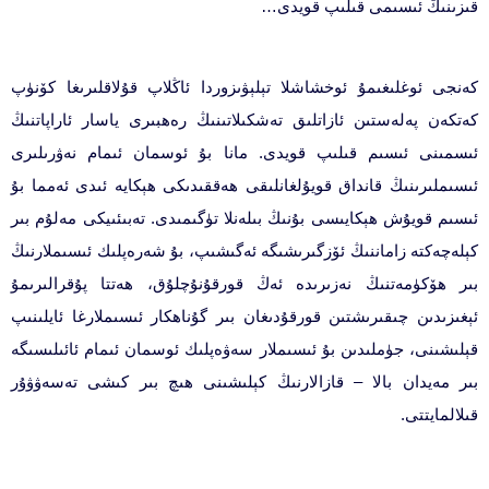
قىزىنىڭ ئىسىمى قىلىپ قويدى…
كەنجى ئوغلىغىمۇ ئوخشاشلا تېلېۋىزوردا ئاڭلاپ قۇلاقلىرىغا كۆنۈپ
كەتكەن پەلەستىن ئازاتلىق تەشكىلاتىنىڭ رەھبىرى ياسار ئاراپاتنىڭ
ئىسمىنى ئىسىم قىلىپ قويدى. مانا بۇ ئوسمان ئىمام نەۋرىلىرى
ئىسىملىرىنىڭ قانداق قويۇلغانلىقى ھەققىدىكى ھېكايە ئىدى ئەمما بۇ
ئىسىم قويۇش ھېكايىسى بۇنىڭ بىلەنلا تۈگىمىدى. تەبىئىيكى مەلۇم بىر
كېلەچەكتە زاماننىڭ ئۆزگىرىشىگە ئەگىشىپ، بۇ شەرەپلىك ئىسىملارنىڭ
بىر ھۆكۈمەتنىڭ نەزىرىدە ئەڭ قورقۇنۇچلۇق، ھەتتا پۇقرالىرىمۇ
ئېغىزىدىن چىقىرىشتىن قورقۇدىغان بىر گۇناھكار ئىسىملارغا ئايلىنىپ
قېلىشىنى، جۈملىدىن بۇ ئىسىملار سەۋەپلىك ئوسمان ئىمام ئائىلىسىگە
بىر مەيدان بالا – قازالارنىڭ كېلىشىنى ھىچ بىر كىشى تەسەۋۋۇر
قىلالمايتتى.