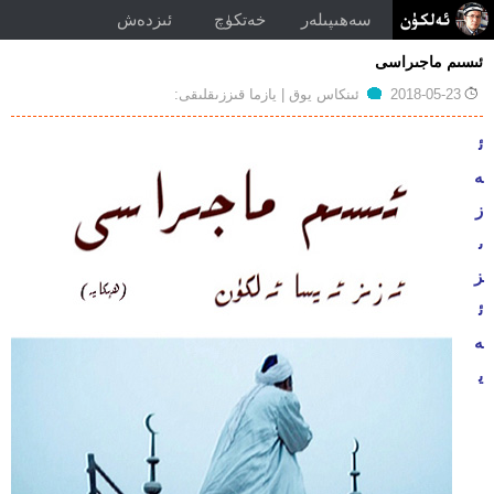
سەھىپىلەر
خەتكۈچ
ئىزدەش
ئىسىم ماجىراسى
توغرۇلۇق
2018-05-23
ئىنكاس يوق
| يازما قىززىقلىقى:
ئىسىم
ماجىراسى
ئ
ە
ز
ى
ز
ئ
ە
ي