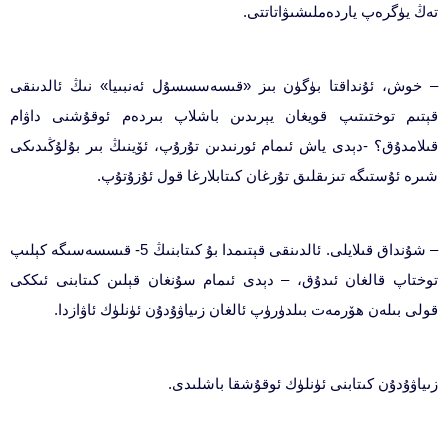
تەڭ يۈگرەپ ياردەملىشىۋاتاتتى.
– خوش، ئۇنداقتا بۈگۈن بىز «قىسەسسسۇل ئەنبىيا» نىڭ ئالدىنقى
قېتىم توختىتىپ قويغان يېرىدىن باشلاپ بىردەم ئوقۇشنى داۋام
قىلامدۇق؟ -دېدى ياش ئىمام ئورنىدىن تۇرۇپ، ئۆينىڭ بىر بۇلۇڭىدىكى
شىرە ئۇستىگە تىزىقلىق تۇرغان كىتابلارغا قول ئۇزۇتۇپ.
– شۇنداق قىلايلى. ئالدىنقى قېتىمدا بۇ كىتابنىڭ 5- قىسسەسىگە كېلىپ
توختاپ قالغان ئىدۇق، – دېدى ئىمام سۇنغان قېلىن كىتابنى ئىككى
قولى بىلەن ھۆرمەت بىلدۈرۈپ ئالغان زىياۋۇدۇن ئۈنلۈك ئاۋازدا.
زىياۋۇدۇن كىتابنى ئۈنلۈك ئوقۇشقا باشلىدى.