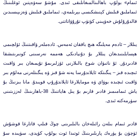
ئىمام» بولۇپ باھالىنالمىغانلىقى ئىدى. مۇشۇ سەۋەپتىن ئوغلىنىڭ
ئىماملىق قىلىش كېنىشكىسى بېرىلمەي، ئىماملىق قىلىش ۋەزىپىسىدىن
قالدۇرۇلۇش خەۋپىنى كۈتۈپ تۇرۇۋاتاتتى.
يىللار – ئادەم مەيلىگە ھىچ باققان ئەمەس. ئادەملەر ۋاقىتنىڭ ئۆلچىمى
ھېسابلىنىدىغان يىللار بۇ دۇنيادىكى ھەممە نەرسىنى كونىرىتىشقا
قادىردۇر. ئۇ ناتىۋان شوخ بالىلارنى ئۆزلىرىمۇ تۇيمىغان بىر ۋاقىت
ئىچىدە قىز – يىگىتكە ئايلاندۇرسا يەنە شۇ قىز ۋە يىگىتلەرنى مەلۇم بىر
ۋاقىت ئىچىدە بوۋاي ۋە مومايلارغا ئايلاندۇرۇپ قويىدۇ. مانا بىزنىڭ بۇ
ياش ئىمامىمىز قادىر قارىم بۇ يىل ھاياتنىڭ 38-باھارىنىڭ لەززىتىنى
سۈرمەكتە ئىدى.
قادىر ئىمام بىلەن رائىلەخان بالىلىرىنى چوڭ قىلپ قاتارغا قوشۇش
ئۈچۈن بۇ يۈرەك پارىلىرىنىڭ ئوتىدا ئوت بولۇپ كۆيدى، سۈيىدە سۇ