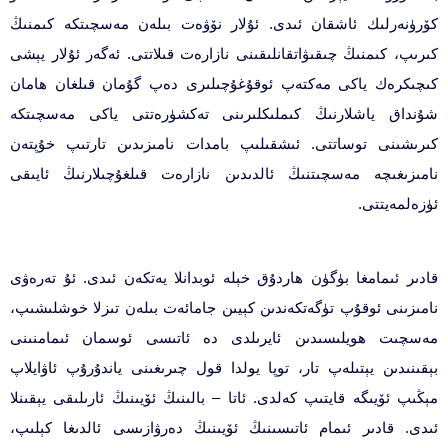
كۆرۈنەرلىك ئاشقان ئىدى. ئۇلار نۆۋەت بىلەن مەسچىتكە كىمنىڭ
كىرىپ، كىمنىڭ چىقىۋاتقانلىقىنى نازارەت قىلاتتى. ئەگەر ئۇلار يېشى
كىچىكرەك ياكى مەكتەپ ئوقۇغۇچىلىرى دەپ گۇمان قىلغان ھامان
شۇنداق ياشلارنىڭ كىملىكلىرىنى تەكشۈرەتتى ياكى مەسچىتكە
كىرىشىنى توساتتى. ئىشقىلىپ بامدات نامىزىدىن تارتىپ خۇپتەن
نامىزىغىچە مەسچىتنىڭ ئالدىدىن نازارەت قىلغۇچىلارنىڭ ئايىقى
ئۈزەلمەيتتى.
قادىر ئىمامغا بۈگۈن ھاردۇق خېلە ئوبدانلا يەتكەن ئىدى. ئۇ تەرەۋى
نامىزىنى ئوقۇپ تۈگەتكەندىن كېيىن جامائەت بىلەن تىزلا خوشلىشىپ،
مەسچىت ھويلىسىدىن ئايرىلدى دە ئاتىسى ئوسمان ئىمامنىنى
بېقىنىدىن يېتىلەپ تار، توپا يولدا قول چىرىغىنى ياندۇرۇپ ئاۋايلاپ
مېڭىپ ئۆيىگە قايتىپ كەلدى. ئاتا – بالىنىڭ ئۆيىنىڭ ئارىلىقى يېقىنلا
ئىدى. قادىر ئىمام ئاتىسىنىڭ ئۆيىنىڭ دەرۋازىسى ئالدىغا كېلىپ،