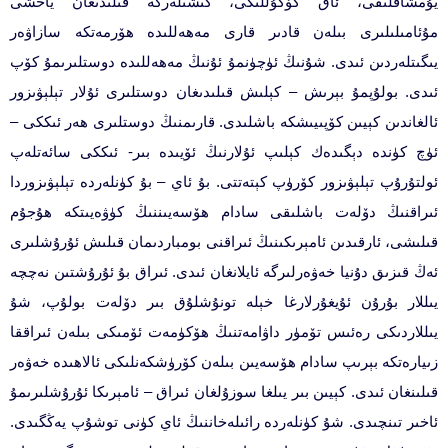
يۇمشاقلىقى، ئاق كۆڭۇللىكى، كىشىلەرگە قىلىدىغان ياخشى
مۇئامىلىلىرى بىلەن قادىر قارى مەھەللىدە ھۆرمەتكە سازاۋەر
يىگىتلەردىن ئىدى. شۇنىڭ ئۈچۈنمۇ ئۇنىڭ مەھەللىدە دوستلىرىمۇ كۆپ
ئىدى. بولۇپمۇ بېرىش – كېلىش قىلىدىغان دوستلىرى ئۇلار تېلېۋىزور
ئالغاندىن كېيىن كۆپىيىشكە باشلىدى. قارىمنىڭ دوستلىرى ھەر ئىككى –
ئۈچ كۈندە دېگىدەك كېلىپ ئۇلارنىڭ ئۆيىدە بىر- ئىككى سائەتلەپ
ئولتۇرۇپ تېلېۋىزور كۆرۈپ كېتەتتى. بۇ ئاي – بۇ كۈنلەردە تېلېۋىزوردا
ئىراقنىڭ دۆلەت باشلىقى سادام ھۆسەيىننىڭ كۈۋەيىتكە ھۇجۇم
قىلىشى، ئارقىدىن ئامېرىكىنىڭ ئىراقنى بومباردىمان قىلىش ئۇرۇشلىرى
ئەڭ قىزىق دۇنيا خەۋەرلىرگە ئايلانغان ئىدى. ئىراق بۇ ئۇرۇشتىن نەچچە
يىللار بۇرۇن ئۇيغۇرلارغا خېلە تونۇشلۇق بىر دۆلەت بولۇپ، شۇ
يىللاردىكى رەئىس تۆمۈر داۋامەتنىڭ ھۆكۈمەت ئۆمىكى بىلەن ئىراققا
زىيارەتكە بېرىپ سادام ھۆسەيىن بىلەن كۆرۈشكەنلىكى ئالاھىدە خەۋەر
قىلىنغان ئىدى. كېيىن بىر يىلغا سوزۇلغان ئىراق – ئامېرىكا ئۇرۇشلىرىمۇ
ئاخىر تىنچىدى. شۇ كۈنلەردە رائىلەخاننىڭ ئاي كۈنى توشۇپ يەڭگىدى.