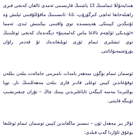
ھىدايەتۇللا ئىمامنىڭ 13 ياشنىڭ قارىسىنى ئەمدى ئالغان كەنجى قىزى
راھىلەخانغا ئەلچى كىرگۈزۇپ، ئاتا- ئانىسىنىڭ ماقۇللۇقىنى ئېلىش ۋە
ئۇنىڭدىن كېيىنكى ھەپتىسىدە توي ۋاقتىنى بېكىتىش ئىدى. ئەمما
«ئۆيدىكى ئۆلچەم تالاغا ماس كەلمەپتۇ» دېگەندەك كەنجى ئوغلىنىڭ
توي ئىشلىرى ئىمام ئۆزى ئويلىغاندەك ئۇ قەدەر راۋان
يۈرۈشمەيۋاتاتتى.
ئوسمان ئىمام بۈگۈن سەھەر بامدات نامىزىنى جامائەت بىلەن بىللەن
ئوقۇغاندىن كېيىن ئوغلى قادىر قارى بىلەن مەھەللىنىڭ تار، توپا
يوللىرىدا مەسە كىيگەن ئاياغلىرىدىن يېنىك چاڭ – تۇزان چىقىرىشىپ
ئۆيىگە قايتتى.
ئۇلار بىر مەھەل ئۈن – تىنسىز ماڭغاندىن كېيىن ئوسمان ئىمام ئوغلىغا
بوغۇق ئاۋازدا گەپ قىلدى: