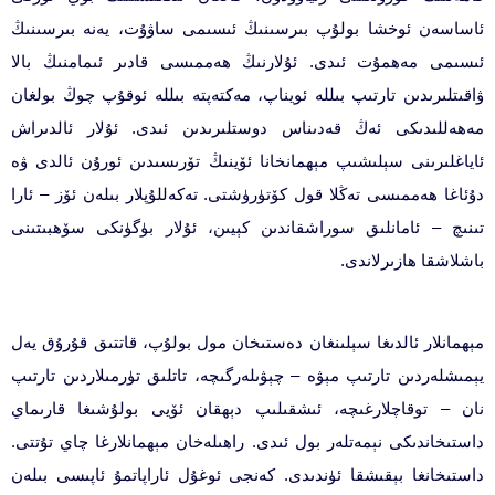
ئاساسەن ئوخشا بولۇپ بىرسىنىڭ ئىسىمى ساۋۇت، يەنە بىرسىنىڭ
ئىسىمى مەھمۇت ئىدى. ئۇلارنىڭ ھەممىسى قادىر ئىمامنىڭ بالا
ۋاقىتلىرىدىن تارتىپ بىللە ئويناپ، مەكتەپتە بىللە ئوقۇپ چوڭ بولغان
مەھەللىدىكى ئەڭ قەدىناس دوستلىرىدىن ئىدى. ئۇلار ئالدىراش
ئاياغلىرىنى سېلىشىپ مېھمانخانا ئۆينىڭ تۆرىسىدىن ئورۇن ئالدى ۋە
دۇئاغا ھەممىسى تەڭلا قول كۆتۈرۈشتى. تەكەللۇپلار بىلەن ئۆز – ئارا
تىنىچ – ئامانلىق سوراشقاندىن كېيىن، ئۇلار بۈگۈنكى سۆھبىتىنى
باشلاشقا ھازىرلاندى.
مېھمانلار ئالدىغا سېلىنغان دەستىخان مول بولۇپ، قاتتىق قۇرۇق يەل
يېمىشلەردىن تارتىپ مېۋە – چېۋىلەرگىچە، تاتلىق تۈرمىلاردىن تارتىپ
نان – توقاچلارغىچە، ئىشقىلىپ دېھقان ئۆيى بولۇشىغا قارىماي
داستىخاندىكى نېمەتلەر بول ئىدى. راھىلەخان مېھمانلارغا چاي تۇتتى.
داستىخانغا بېقىشقا ئۈندىدى. كەنجى ئوغۇل ئاراپاتمۇ ئاپىسى بىلەن