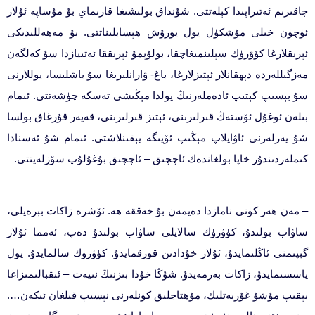
چاقىرىم ئەتىراپىدا كېلەتتى. شۇنداق بولىشىغا قارىماي بۇ مۇساپە ئۇلار
ئۈچۈن خىلى مۇشكۈل يول يورۇش ھېسابلىناتتى. بۇ مەھەللىدىكى
ئېرىقلارغا كۆۋرۈك سېلىنمىغاچقا، بولۇپمۇ ئېرىققا ئەتىيازدا سۇ كەلگەن
مەزگىللەردە دېھقانلار ئېتىزلارغا، باغ- ۋارانلىرىغا سۇ باشلىسا، يوللارنى
سۇ بېسىپ كېتىپ ئادەملەرنىڭ يولدا مېڭىشى تەسكە چۈشەتتى. ئىمام
بىلەن ئوغۇل ئۆستەڭ قىرلىرىنى، ئېتىز قىرلىرىنى، قەيەر قۇرغاق بولسا
شۇ يەرلەرنى ئاۋايلاپ مېڭىپ ئۆيىگە يېقىنلاشتى. ئىمام شۇ ئەسنادا
كىملەردىندۇر خاپا بولغاندەك ئاچچىق – ئاچچىق بۇغۇلۇپ سۆزلەيتتى.
– مەن ھەر كۈنى نامازدا دەيمەن بۇ خەققە ھە. ئۆشرە زاكات بېرەيلى،
ساۋاب بولىدۇ، كۈۋرۈك سالايلى ساۋاب بولىدۇ دەپ، ئەمما ئۇلار
گېپىمنى ئاڭلىمايدۇ، ئۇلار خۇدادىن قورقمايدۇ. كۈۋرۈك سالمايدۇ. يول
ياسسىمايدۇ، زاكات بەرمەيدۇ. شۇڭا خۇدا بىزنىڭ نىيەت – ئىقبالىمىزاغا
بېقىپ مۇشۇ غۇربەتلىك، مۇھتاجلىق كۈنلەرنى نېسىپ قىلغان ئىكەن….