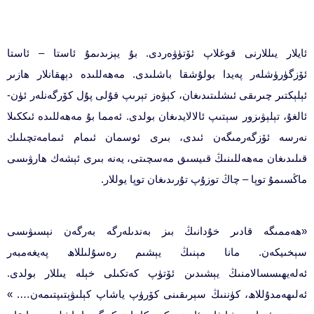
ئايلار يىللارنى قوغلاپ ئۆتۈۋەردى. بۇ يېزىدىمۇ ئاستا – ئاستا
ئۆزگۈرۈشلەر پەيدا بولۇشقا باشلىدى. مەھەللىدە دېھقانلار ھازىر
ئېلېكتىر چىرىقى ئىشلىتىدىغان، كېۋەز تېرىپ قۇلى پۇل كۆرگەنلەر ئۈن-
ئالغۇ، تېلېۋىزور سېتىپ ئالالايدىغان بولدى. ئەمما بۇ مەھەللىدە ئىككىلا
نەرسە ئۆزگەرمىگەن ئىدى، بىرى ئوسمان ئىمام ئىمامەتچىلىك
قىلىدىغان مەھەللىنىڭ قىيسىق مەسچىتى، يەنە بىرى ئېشەك ھارۋىسى
ماڭسىمۇ توپا – چاڭ توزۇپ تۇرىدىغان توپا يوللار.
«ھەممىگە قادىر خۇدانىڭ بىز بەندىلەرگە بەرگەن نېسىۋىسى
سېخىيكەن. مانا مېنىڭ يېشىم رەسۇلىللاھ پەيغەمبەر
ئەلەيھىسسالامنىڭ يېشىدىن ئۆتۈپ كەتكىلى خېلە يىللار بولدى.
ئەلىھەمدۇللاھ، كۈننىڭ سېرىقىنى كۆرۈپ ياشاپ كېلىۋېتىپتىمەن…. »