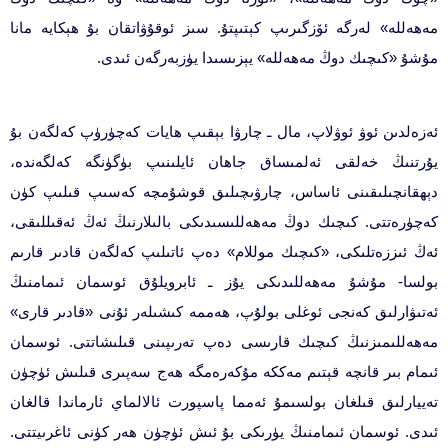
مەھەللە» لەرگە ئۆزگىرىپ كېتىپتۇ. سىز ئوقۇۋاتقان بۇ ھېكايە مانا
مۇشۇ «كىچىك دوڭ مەھەللە» يېزىسىدا يۈزبەرگەن ئىدى.
ئەزەلدىن ئوۋ ئوۋلاپ، مال ـ چارۋا بېقىپ ھايات كەچۈرۈپ كەلگەن بۇ
يۇرتنىڭ خەلقى ئەلمىساق جاھان ئايلىنىپ بۈگۈنگە كەلگەندە،
دېھقانچىلىقىنى ئاساس، چارۋىچىلىق قوشۇمچە كەسىپ قىلىپ كۈن
كەچۈرەتتى. كىچىك دوڭ مەھەللىسىدىكى بالىلارنىڭ ئەڭ ئەقىللىقى،
ئەڭ ئىززەتلىكى، «كىچىك موللام» دەپ ئاتىلىپ كەلگەن قادىر قارىم
بولسا- مۇشۇ مەھەللىدىكى يۇز ـ ئابرويلۇق ئوسمان ئىمامنىڭ
ئەتىۋارلىق كەنجى ئوغلى بولۇپ، ھەممە كىشىلەر ئۇنى «قادىر قارى»
مەھەللىمىزنىڭ كىچىك قارىسى دەپ تەرىپىنى قىلىشاتتى. ئوسمان
ئىمام بىر قانچە قېتىم مەككە مۇكەرەمگە ھەج سەپىرى قىلىش ئۈچۈن
تەييارلىق قىلغان بولسىمۇ ئەمما پاسپورت ئالالماي ئارماندا قالغان
ئىدى. ئوسمان ئىمامنىڭ يۈرىكى بۇ ئىش ئۈچۈن ھەر كۈنى ئاغرىيتتى.