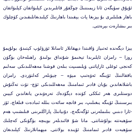
ئۇپۇق سۆيگەن ئانا زېمىننىڭ چوڭقۇر قاتلىرىدىن كېلىۋاتقان كېلىۋاتقان
باھار ھىلىلىرى بۇ يېزىغا پات يېقىندا باھارنىڭ كېلىدىغانلىقىدىن كۈچلۈك
بىر بىشارەت بېرەتتى.
يېزا دېگەندە ئەتىياز ۋاقىتدا دېھقانلار ئاسانلا ئۈزۈلۈپ كېتىدۇ، بولۇپمۇ
روزا – رامزان ئايلىرىدا تېخىمۇ شۇنداق بولىدۇ. راھىلەخان بۈگۈن
كەنجى ئوغلى ئاراپاتنى ۋېلىسىپت بىلەن قوشنا مەھەللىدىكى سەلىم
باققالنىڭ ئۆيىگە ئەۋەتىپ مېۋە – چېۋىلەر كەلتۈردى. رامزان
باشلانغاندىن بۇيان قادىر ئىمامنىڭ مەھەللىدىكى ئۈچ- تۆت تەڭتۇش
دوستلىرى ھەر ئىككى كۈندە دېگۈدەك تەرەۋىدىن يانغاندىن كېيىن
بىرسىنىڭ ئۆيىگە يىغىلىپ، بىر قانچە سائەت بىللە ئىبادەت قىلغاچ، ئۆز
-ئارا دىنىي بىلىملەرنى ئۆگەنگەچ، دۇنيانىڭ پاراڭلىرىنى قىلىشىپ ھەم
سۆھبەتتە بولۇشاتتى. مانا شۇ قائىدىلەر بويىچە بۈگۈنكى كەچلىك
سۆھبەت قادىر ئىمامنىڭ ئۆيىدە بولاتتى. مېھمانلارنىڭ كېلىدىغان