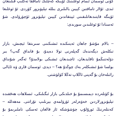
كۈنى ئوسمان ئىمام ئوغلىنىڭ ئۆيىگە كەچلىك تاماققا تەكلىپ قىلىنغان
ئىدى. ئۇلار تاماقتىن كېيىن بالىلىرى بىللە تېلېۋىزور كۆردى. ئۇ ئوغلىغا
ئۆيىگە قايتىدىغانلىقىنى ئېيتقاندىن كېيىن تېلېۋىزور ئۆچۈرۈلدى. شۇ
ئەسنادا ئۇ ئوغلىدىن سورىدى:
– بالام مۇشۇ جاھان ئەينىكىدە ئىشىكىنى سىرىتقا ئېچىش، بازار
تىكلەش دېگەندەك گەپلەرنى تولا دەيدۇ، بۇ قانداق گەپ؟ بىر
دۆلەتنىڭمۇ تاقايدىغان، ئاچىدىغان ئىشىكى بولامدۇ؟ ئەگەر شۇنداق
بولسا شۇ ئىشىكلەر بەك چوڭدۇ ھە؟ – دېدى. ئوسمان قارى ۋە ئايالى
رائىلەخان بۇ گەپنى ئاڭلاپ تەڭلا كۈلۈشتى.
بۇ كۈنلەردە دېمىسىمۇ بۇ خىلدىكى بازار ئىگىلىكى، ئىسلاھات ھەققىدە
تېلېۋىزورلاردىن خەۋەرلەر ئۈزۈلمەي بېرىلىپ تۇراتتى. مەھەللە –
كەنتلەرنىڭ ئورۇلۇپ چۈشۈشكە ئاز قالغان ئەسكى تاملىرىمۇ بۇ