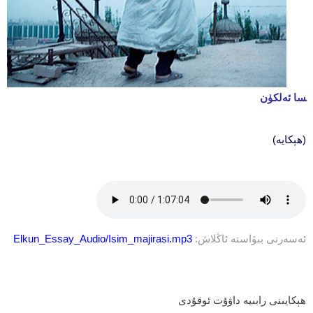
سا ئەلكۈن
(ھېكايە)
ئەسەرنى بىۋاستە ئاڭلاش:
Elkun_Essay_Audio/Isim_majirasi.mp3
ھېكايىنى رابىيە داۋۇت ئوقۇدى