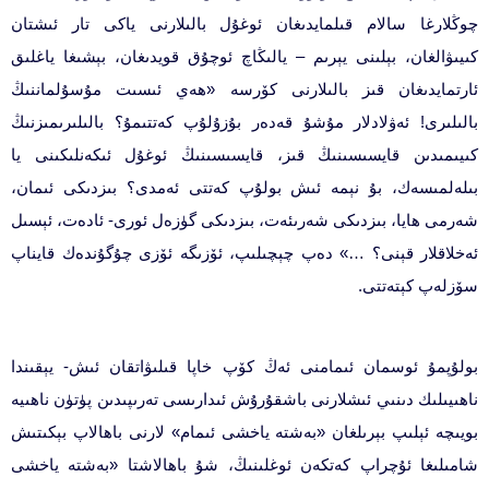
چوڭلارغا سالام قىلمايدىغان ئوغۇل بالىلارنى ياكى تار ئىشتان
كىيىۋالغان، بېلىنى يېرىم – يالىڭاچ ئوچۇق قويدىغان، بېشىغا ياغلىق
ئارتمايدىغان قىز بالىلارنى كۆرسە «ھەي ئىسىت مۇسۇلماننىڭ
بالىلىرى! ئەۋلادلار مۇشۇ قەدەر بۇزۇلۇپ كەتتىمۇ؟ بالىلىرىمىزنىڭ
كىيىمىدىن قايسىسىنىڭ قىز، قايسىسىنىڭ ئوغۇل ئىكەنلىكىنى يا
بىلەلمىسەك، بۇ نېمە ئىش بولۇپ كەتتى ئەمدى؟ بىزدىكى ئىمان،
شەرمى ھايا، بىزدىكى شەرىئەت، بىزدىكى گۈزەل ئورى- ئادەت، ئېسىل
ئەخلاقلار قېنى؟ …» دەپ چېچىلىپ، ئۆزىگە ئۆزى چۇگۇندەك قايناپ
سۆزلەپ كېتەتتى.
بولۇپمۇ ئوسمان ئىمامنى ئەڭ كۆپ خاپا قىلىۋاتقان ئىش- يېقىندا
ناھىيىلىك دىنىي ئىشلارنى باشقۇرۇش ئىدارىسى تەرىپىدىن پۈتۈن ناھىيە
بويىچە ئېلىپ بېرىلغان «بەشتە ياخشى ئىمام» لارنى باھالاپ بېكىتىش
شامىلىغا ئۇچراپ كەتكەن ئوغلىنىڭ، شۇ باھالاشتا «بەشتە ياخشى