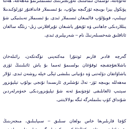
ئەلۋەتتە، ئوسمان ئىمامنىڭ نەۋرىللىرىنىڭ ئىسىملىرىمۇ مەھەللە، ھەتتا
پۈتكۈل يېزا بويىچە ئۆزگىچە بولۇپ، بۇ ئىسىملار قانداقتۇر ئۆزلۈكىدىنلا
تېپىلىپ، قويۇلۇپ قالمىغان ئىسىملار ئىدى. بۇ ئىسىملار تەبىئىيكى شۇ
يىللاردىكى جاھاننى ۋە ئۇيغۇر ياشىغان تۇپراقلارنى زىل- زىلگە سالغان
ئاتاقلىق شەخسىلەرنىڭ نام – شەرىپلىرى ئىدى.
گەرچە قادىر قارىم ئوتتۇرا مەكتەپنى تۈگەتكەن، رائىلەخان
باشلانغۇچقىچە ئوقۇغان بولسىمۇ ئەمما بۇ ياش ئائىلىنىڭ ئۆزى
ياشاۋاتقان دۆلەتنى ۋە دۇنيانى بىلىشى ئېڭى خېلە روشەن ئىدى. ئۇلار
مەھەللە بويىچە ئۆز- تەڭ تۇشلىرى ئارىسىدا تۇنجى بولۇپ تېلېۋىزور
سېتىپ ئالغانلىقى ئۈچۈنمۇ ئەنە شۇ تېلېۋىزوردىكى خەۋەرلەردىن
شۇنداق كۆپ بىلىملەرگە ئىگە بولالايتتى.
كۇچا قارىلىرىغا خاس بولغان سىلىق – سىپايىلىق، مىجەزىنىڭ