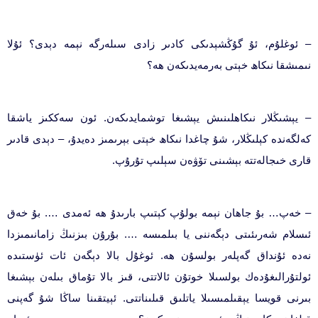
– ئوغلۇم، ئۇ گۇڭشېدىكى كادىر زادى سىلەرگە نېمە دېدى؟ ئۇلا
نىمىشقا نىكاھ خېتى بەرمەيدىكەن ھە؟
– يېشىڭلار نىكاھلىنىش يېشىغا توشمايدىكەن. ئون سەككىز ياشقا
كەلگەندە كېلىڭلار، شۇ چاغدا نىكاھ خېتى بېرىمىز دەيدۇ، – دېدى قادىر
قارى خىجالەتتە بېشىنى تۆۋەن سېلىپ تۇرۇپ.
– خەپ… بۇ جاھان نېمە بولۇپ كېتىپ بارىدۇ ھە ئەمدى …. بۇ خەق
ئىسلام شەرىئىتى دېگەننى يا بىلمىسە …. بۇرۇن بىزنىڭ زامانىمىزدا
نەدە ئۇنداق گەپلەر بولسۇن ھە. ئوغۇل بالا دېگەن ئات ئۈستىدە
ئولتۇرالىغۇدەك بولسىلا خوتۇن ئالاتتى، قىز بالا تۇماق بىلەن بېشىغا
بىرنى قويسا يېقىلمىسىلا ياتلىق قىلىناتتى. ئېيتقىنا ساڭا شۇ گەپنى